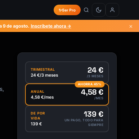
✨
Ser Pro
×
a
9 de agosto
.
Inscríbete ahora →
24 €
TRIMESTRAL
24 €/3 meses
/3 MESES
AHORRA 45%
s,
4,58 €
ANUAL
4,58 €/mes
/MES
139 €
DE POR
VIDA
UN PAGO, TODO PARA
139 €
SIEMPRE