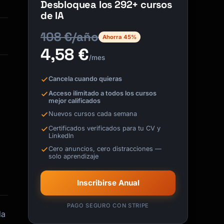
Desbloquea los 292+ cursos
de IA
108 €/año
Ahorra 45%
4,58 €
/mes
Cancela cuando quieras
Acceso ilimitado a todos los cursos
mejor calificados
Nuevos cursos cada semana
Certificados verificados para tu CV y
LinkedIn
Cero anuncios, cero distracciones —
solo aprendizaje
Inscribirse Anual
PAGO SEGURO CON STRIPE
da