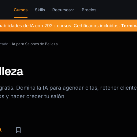
Cursos
Skills
Recursos
Precios
bilidades de IA con 292+ cursos. Certificados incluidos.
Termin
icado
IA para Salones de Belleza
lleza
atis. Domina la IA para agendar citas, retener cliente
os y hacer crecer tu salón
A