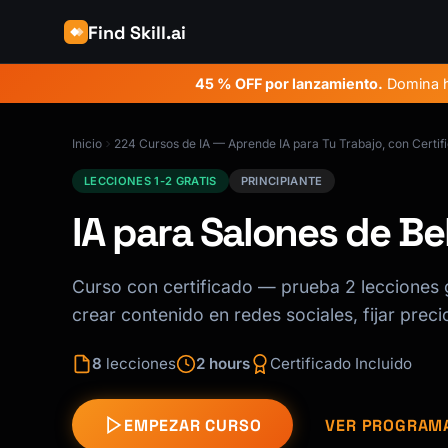
Find Skill.ai
45 % OFF por lanzamiento.
Domina ha
Inicio
224 Cursos de IA — Aprende IA para Tu Trabajo, con Certif
LECCIONES 1-2 GRATIS
PRINCIPIANTE
IA para Salones de Be
Curso con certificado — prueba 2 lecciones gr
crear contenido en redes sociales, fijar preci
8
lecciones
2 hours
Certificado Incluido
EMPEZAR CURSO
VER PROGRAM