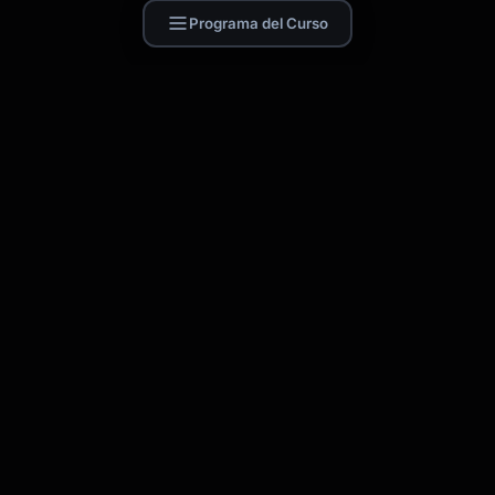
Programa del Curso
Find Skill.ai
Cursos de IA diseñados para tu profesión —
docentes, enfermeros, contadores,
marketers y más. 250+ cursos con
certificado, más 1.000+ plantillas de prompts
para ChatGPT, Claude y Gemini.
Pedir un curso
Acerca de
Blog
Contacto
Política de Privacidad
Términos de Uso
Configuración de cookies
CATEGORÍAS