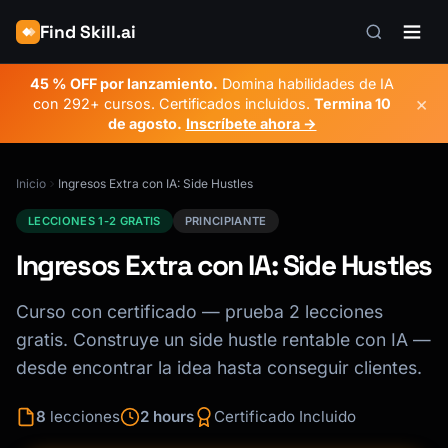
Find Skill.ai
45 % OFF por lanzamiento.
Domina habilidades de IA
×
con 292+ cursos. Certificados incluidos.
Termina
10
de agosto
.
Inscríbete ahora →
Inicio
Ingresos Extra con IA: Side Hustles
LECCIONES 1-2 GRATIS
PRINCIPIANTE
Ingresos Extra con IA: Side Hustles
Curso con certificado — prueba 2 lecciones
gratis. Construye un side hustle rentable con IA —
desde encontrar la idea hasta conseguir clientes.
8
lecciones
2 hours
Certificado Incluido