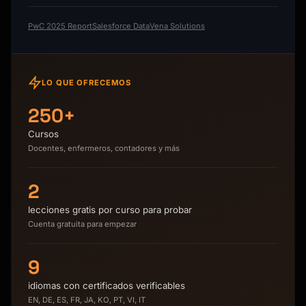
PwC 2025 Report
Salesforce Data
Vena Solutions
LO QUE OFRECEMOS
250+
Cursos
Docentes, enfermeros, contadores y más
2
lecciones gratis por curso para probar
Cuenta gratuita para empezar
9
idiomas con certificados verificables
EN, DE, ES, FR, JA, KO, PT, VI, IT