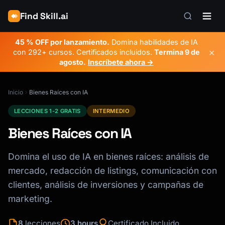
Find Skill.ai
45 % OFF por lanzamiento.
Domina habilidades de IA
×
con 292+ cursos. Certificados incluidos.
Termina
9 de
agosto
.
Inscríbete ahora →
Inicio
Bienes Raíces con IA
LECCIONES 1-2 GRATIS
INTERMEDIO
Bienes Raíces con IA
Domina el uso de IA en bienes raíces: análisis de
mercado, redacción de listings, comunicación con
clientes, análisis de inversiones y campañas de
marketing.
8
lecciones
3 hours
Certificado Incluido