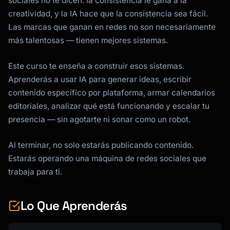
sociales no te dicen: la consistencia le gana a la
creatividad, y la IA hace que la consistencia sea fácil.
Las marcas que ganan en redes no son necesariamente
más talentosas — tienen mejores sistemas.
Este curso te enseña a construir esos sistemas.
Aprenderás a usar IA para generar ideas, escribir
contenido específico por plataforma, armar calendarios
editoriales, analizar qué está funcionando y escalar tu
presencia — sin agotarte ni sonar como un robot.
Al terminar, no solo estarás publicando contenido.
Estarás operando una máquina de redes sociales que
trabaja para ti.
Kai
Lo Que Aprenderás
Buscador de cursos · aquí para ayudarte