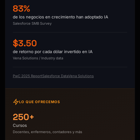
83%
de los negocios en crecimiento han adoptado IA
Salesforce SMB Survey
$3.50
de retorno por cada dólar invertido en IA
Vena Solutions / Industry data
PwC 2025 Report
Salesforce Data
Vena Solutions
LO QUE OFRECEMOS
250+
Cursos
Docentes, enfermeros, contadores y más