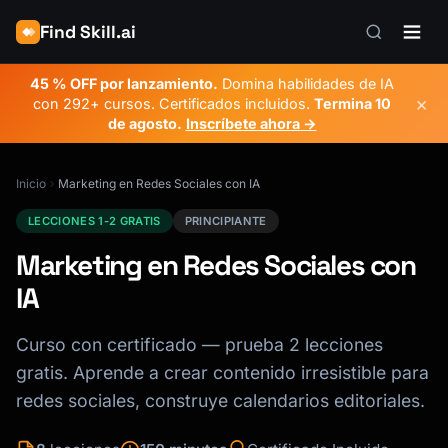
Find Skill.ai
45 % OFF por lanzamiento.
Domina habilidades de IA
×
con 292+ cursos. Certificados incluidos.
Termina
10
de agosto
.
Inscríbete ahora →
Inicio
Marketing en Redes Sociales con IA
LECCIONES 1-2 GRATIS
PRINCIPIANTE
Marketing en Redes Sociales con
IA
Curso con certificado — prueba 2 lecciones
gratis. Aprende a crear contenido irresistible para
redes sociales, construye calendarios editoriales.