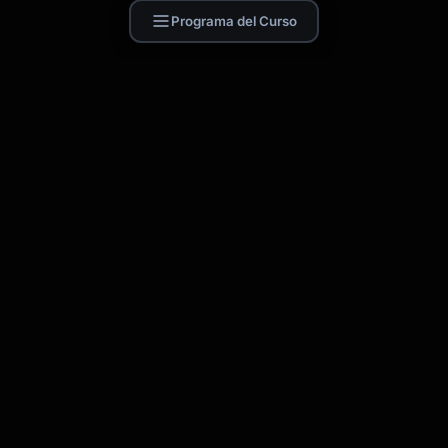
Programa del Curso
Find Skill.ai
Cursos de IA diseñados para tu profesión —
docentes, enfermeros, contadores,
marketers y más. 250+ cursos con
certificado, más 1.000+ plantillas de prompts
para ChatGPT, Claude y Gemini.
Pedir un curso
Acerca de
Blog
Contacto
Política de Privacidad
Términos de Uso
Configuración de cookies
CATEGORÍAS