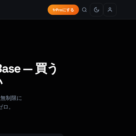
✨
Proにする
tBase — 買う
い
ctは無制限に
ゼロ。