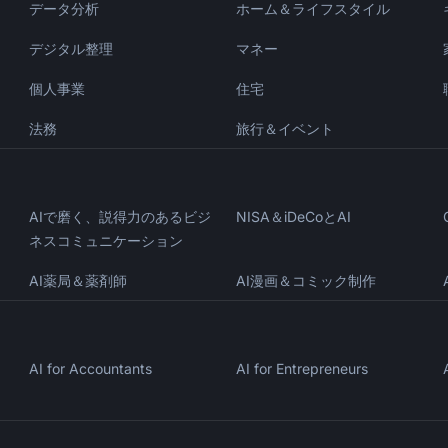
データ分析
ホーム＆ライフスタイル
デジタル整理
マネー
個人事業
住宅
法務
旅行＆イベント
AIで磨く、説得力のあるビジ
NISA＆iDeCoとAI
ネスコミュニケーション
AI薬局＆薬剤師
AI漫画＆コミック制作
AI for Accountants
AI for Entrepreneurs