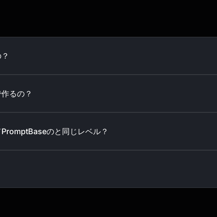
の？
で作るの？
romptBaseのと同じレベル？
？