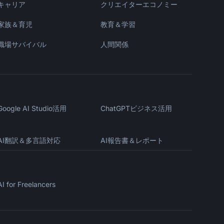
キャリア
クリエイターエコノミー
家族＆育児
教育＆学習
職場サバイバル
人間関係
Kai
講座を探す · 準備完了
Google AI Studio活用
ChatGPTビジネス活用
AI翻訳＆多言語対応
AI報告書＆レポート
AI for Freelancers