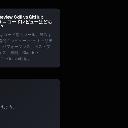
eview Skill vs GitHub
lot — コードレビューはどち
？
lotはコード補完ツール。当スキ
格的にレビュー — セキュリテ
、パフォーマンス、ベストプ
ス。無料、Claude・
PT・Gemini対応。
つけよう。