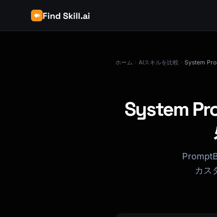
Find Skill.ai
ホーム
AIスキルを比較
System P
System Pr
Prompt
カス