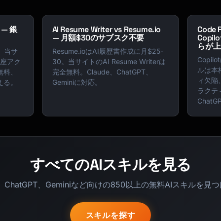
t — 銀
AI Resume Writer vs Resume.io
Code R
— 月額$30のサブスク不要
Copi
らが上
。当サ
Resume.ioはAI履歴書作成に月$25-
Copi
は口座アク
30。当サイトのAI Resume Writerは
ルは本
無料、
完全無料。Claude、ChatGPT、
ィ欠陥
える。
Geminiに対応。
ラクティ
ChatG
すべてのAIスキルを見る
de、ChatGPT、Geminiなど向けの850以上の無料AIスキルを見
スキルを探す