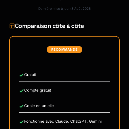
Dernière mise à jour: 8 Août 2026
Comparaison côte à côte
RECOMMANDÉ
Gratuit
Compte gratuit
Copie en un clic
Kai
Fonctionne avec Claude, ChatGPT, Gemini
Recherche de cours · là pour t'aider