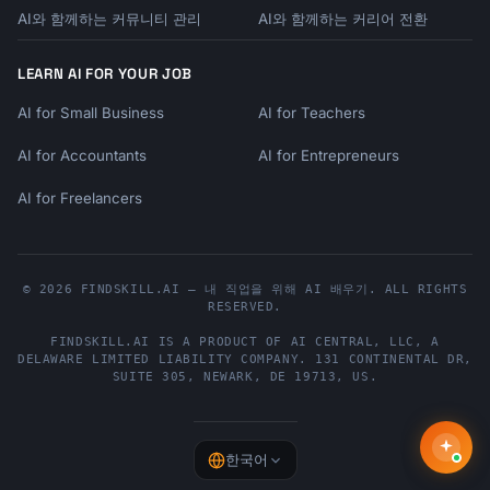
AI와 함께하는 커뮤니티 관리
AI와 함께하는 커리어 전환
LEARN AI FOR YOUR JOB
AI for Small Business
AI for Teachers
AI for Accountants
AI for Entrepreneurs
AI for Freelancers
© 2026 FINDSKILL.AI — 내 직업을 위해 AI 배우기. ALL RIGHTS
RESERVED.
FINDSKILL.AI
IS A PRODUCT OF
AI CENTRAL, LLC
, A
DELAWARE LIMITED LIABILITY COMPANY.
131 CONTINENTAL DR,
SUITE 305
,
NEWARK
,
DE
19713
,
US
.
한국어