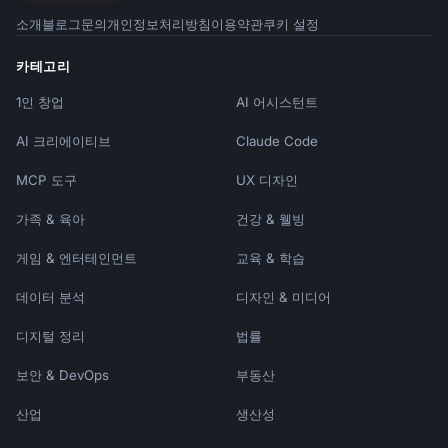
소개
블로그
문의
개인정보처리방침
이용약관
쿠키 설정
카테고리
1인 창업
AI 어시스턴트
AI 크리에이티브
Claude Code
MCP 도구
UX 디자인
가족 & 육아
건강 & 웰빙
게임 & 엔터테인먼트
교육 & 학습
데이터 분석
디자인 & 미디어
디지털 정리
법률
보안 & DevOps
부동산
산업
생산성