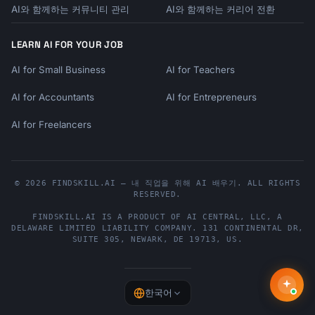
AI와 함께하는 커뮤니티 관리
AI와 함께하는 커리어 전환
LEARN AI FOR YOUR JOB
AI for Small Business
AI for Teachers
AI for Accountants
AI for Entrepreneurs
AI for Freelancers
© 2026 FINDSKILL.AI — 내 직업을 위해 AI 배우기. ALL RIGHTS
RESERVED.
FINDSKILL.AI
IS A PRODUCT OF
AI CENTRAL, LLC
, A
DELAWARE LIMITED LIABILITY COMPANY.
131 CONTINENTAL DR,
SUITE 305
,
NEWARK
,
DE
19713
,
US
.
한국어