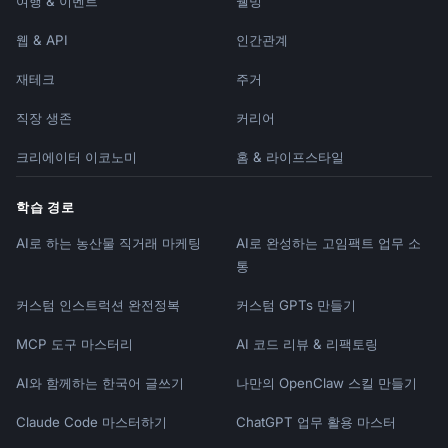
여행 & 이벤트
웰빙
웹 & API
인간관계
재테크
주거
직장 생존
커리어
크리에이터 이코노미
홈 & 라이프스타일
학습 경로
AI로 하는 농산물 직거래 마케팅
AI로 완성하는 고임팩트 업무 소
통
커스텀 인스트럭션 완전정복
커스텀 GPTs 만들기
MCP 도구 마스터리
AI 코드 리뷰 & 리팩토링
AI와 함께하는 한국어 글쓰기
나만의 OpenClaw 스킬 만들기
Claude Code 마스터하기
ChatGPT 업무 활용 마스터