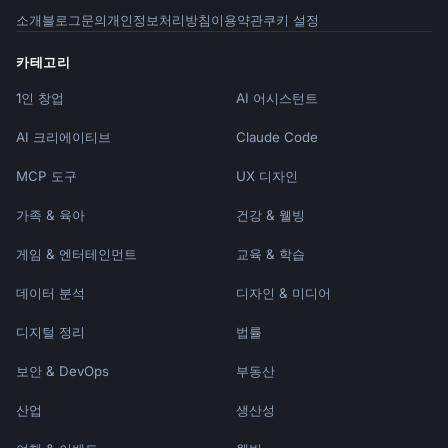
소개
블로그
문의
개인정보처리방침
이용약관
쿠키 설정
카테고리
1인 창업
AI 어시스턴트
AI 크리에이티브
Claude Code
MCP 도구
UX 디자인
가족 & 육아
건강 & 웰빙
게임 & 엔터테인먼트
교육 & 학습
데이터 분석
디자인 & 미디어
디지털 정리
법률
보안 & DevOps
부동산
산업
생산성