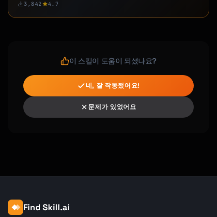
3,842
4.7
**Platform-Specific:**

- Instagram: 5-15 hashtags

- LinkedIn: 3-5 hashtags

- X/Twitter: 1-2 hashtags

- TikTok: 3-5 hashtags

이 스킬이 도움이 되셨나요?
## What I Need From You

네, 잘 작동했어요!
1. **Your business/brand** (what you do, who 
you serve)

문제가 있었어요
2. **Target platforms** (where your audience 
is)

3. **Content pillars** (3-4 main topics)

4. **Posting frequency** (how often per 
platform)

5. **Special dates** (launches, holidays, 
events)

I'll create a complete 30-day content 
Find Skill.ai
calendar with ready-to-post content for each 