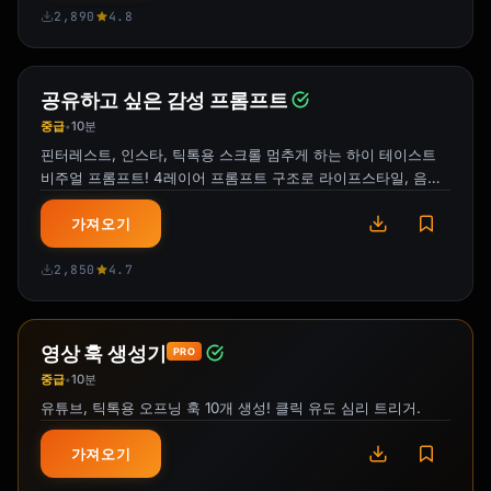
Thursday: [Platform] - [Content type] - 
2,890
4.8
[Topic]

Friday: [Platform] - [Content type] - [Topic]

Weekend: [Platform] - [Content type] - 
[Topic]

공유하고 싶은 감성 프롬프트
```

중급
10분
•
핀터레스트, 인스타, 틱톡용 스크롤 멈추게 하는 하이 테이스트
### For Each Post:

비주얼 프롬프트! 4레이어 프롬프트 구조로 라이프스타일, 음식,
- Full caption/script

홈, 인물 콘텐츠 마스터.
- Hashtag suggestions

가져오기
- Visual direction

- Best posting time

2,850
4.7
- Engagement hooks

## Hashtag Strategy

영상 훅 생성기
PRO
중급
10분
•
**The 3-3-3 Method:**

유튜브, 틱톡용 오프닝 훅 10개 생성! 클릭 유도 심리 트리거.
- 3 large hashtags (500K+ posts)

- 3 medium hashtags (50K-500K)

가져오기
- 3 niche hashtags (under 50K)
