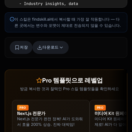
   - Industry insights, data

   - Myth-busting, common mistakes

이 스킬은 findskill.ai에서 복사할 때 가장 잘 작동합니다 — 다
2. **Entertain (25%)** - Make them feel 
른 곳에서는 변수와 포맷이 제대로 전송되지 않을 수 있습니다.
something

   - Relatable content, memes

   - Behind-the-scenes, bloopers

Kai
저장
다운로드
   - Trending audio, challenges

코스 찾기 · 도와드릴게요
3. **Engage (20%)** - Start conversations

   - Questions, polls, debates

   - User-generated content

Pro 템플릿으로 레벨업
   - Community spotlights

방금 복사한 것과 찰떡인 Pro 스킬 템플릿들을 확인하세요
4. **Promote (15%)** - Drive action

   - Product/service features

   - Testimonials, case studies

PRO
PRO
Next.js 전문가
미디어 Kit 원페이
   - Offers, launches, CTAs

Next.js 전문가 완전 정복! AI가 도와줘
미디어 Kit 원페이저
서 효율 200% 상승. 진짜 대박임!
제로! AI가 다 알아서 
## Content Batch Planning
