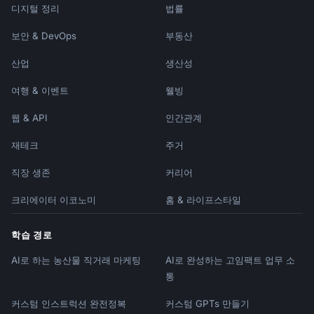
디지털 정리
법률
보안 & DevOps
부동산
산업
생산성
여행 & 이벤트
웰빙
웹 & API
인간관계
재테크
주거
직장 생존
커리어
크리에이터 이코노미
홈 & 라이프스타일
학습 경로
AI로 하는 농산물 직거래 마케팅
AI로 완성하는 고임팩트 업무 소
통
커스텀 인스트럭션 완전정복
커스텀 GPTs 만들기