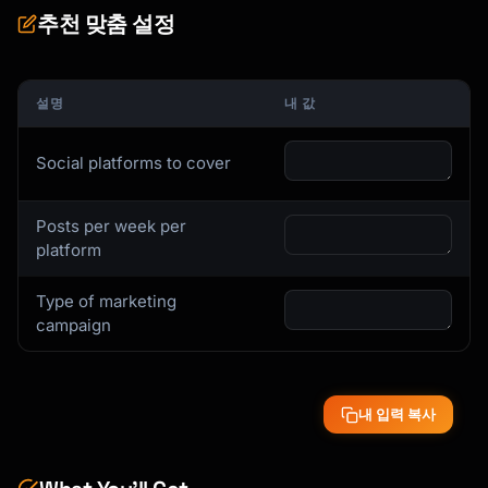
## Content Templates

추천 맞춤 설정
### Educational Post Template

```

설명
내 값
HOOK: [Surprising stat or common mistake]

THE BREAKDOWN:

Social platforms to cover
1. [Point one with detail]

2. [Point two with detail]

Posts per week per
3. [Point three with detail]

platform
THE TAKEAWAY: [One-line summary]

Type of marketing
CTA: [Save/share for later]

campaign
#[relevant] #[hashtags] #[here]

```

내 입력 복사
### Engagement Post Template

```
