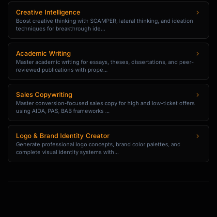
THE INSIGHT: [What this taught you]

Creative Intelligence
Boost creative thinking with SCAMPER, lateral thinking, and ideation
QUESTION: [Invite their input]

techniques for breakthrough ide...
```

Academic Writing
### Promotional Post Template

Master academic writing for essays, theses, dissertations, and peer-
reviewed publications with prope...
```

HOOK: [Problem they have]

Sales Copywriting
THE STRUGGLE: [Empathize - 2-3 lines]

Master conversion-focused sales copy for high and low-ticket offers
using AIDA, PAS, BAB frameworks ...
THE SOLUTION: [Your offer]

Logo & Brand Identity Creator
Generate professional logo concepts, brand color palettes, and
PROOF: [Result or testimonial]

complete visual identity systems with...
CTA: [Clear next step]

#[relevant] #[hashtags]

```
