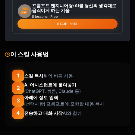
- 4-5 feed posts/week

프롬프트 엔지니어링: AI를 당신의 생각대로
움직이게 하는 기술
- Daily Stories

8 lessons · Free
- 2-3 Reels/week

START FREE
- Mix: Carousel > Single > Reel

**LinkedIn:**

- 3-5 posts/week

- Best: Tues-Thurs, 8-10am

이 스킬 사용법
- Mix: Personal story, insights, how-to

**X (Twitter):**

1
스킬 복사
위의 버튼 사용
- 1-3 posts/day

AI 어시스턴트에 붙여넣기
- Threads for deep content

2
(ChatGPT, 뤼튼, Claude 등)
- Engage in replies 30 min/day

아래에 정보 입력
3
(선택사항) 프롬프트에 포함할 내용 복사
**TikTok:**

- 1-3 videos/day

4
전송하고 대화 시작
AI와 함께
- Hook in first 1 second

- Trending sounds boost reach
