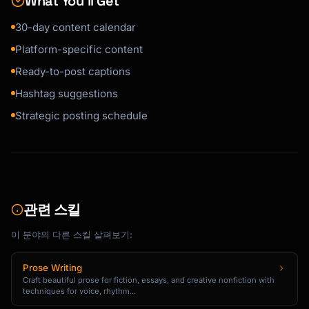
What You’ll Get
HOOK: [Relatable statement or question]

30-day content calendar
CONTEXT: [Brief setup - 1-2 lines]

Platform-specific content
THE QUESTION:

Ready-to-post captions
[Clear, easy-to-answer question]

Hashtag suggestions
Option A: [First choice]

Strategic posting schedule
Option B: [Second choice]

Drop your answer below! 👇

#[relevant] #[hashtags]

```

관련 스킬
### Story/Behind-the-Scenes Template

이 분야의 다른 스킬 살펴보기:
```

HOOK: [What they're about to see]

Prose Writing
Craft beautiful prose for fiction, essays, and creative nonfiction with
THE MOMENT: [Authentic glimpse]

techniques for voice, rhythm...