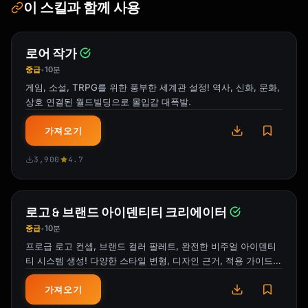
이 스킬과 함께 사용
## 30-Day Calendar Generator

Provide me with:

1. Your niche/industry

로어 작가
2. Target audience

중급
10분
•
3. 3-4 content pillars

게임, 소설, TRPG를 위한 풍부한 세계관 설정! 역사, 신화, 문화,
4. Platforms to cover

상호 연결된 월드빌딩으로 몰입감 대폭발.
5. Any upcoming launches/events

가져오기
I'll generate:

3,900
4.7
### Week-by-Week Output:

```

WEEK 1: [Theme]

로고 & 브랜드 아이덴티티 크리에이터
-----------------

중급
10분
•
Monday: [Platform] - [Content type] - [Topic]

프로급 로고 컨셉, 브랜드 컬러 팔레트, 완전한 비주얼 아이덴티
Tuesday: [Platform] - [Content type] - 
티 시스템 생성! 다양한 스타일 변형, 디자인 근거, 적용 가이드까
[Topic]

지.
Wednesday: [Platform] - [Content type] - 
가져오기
[Topic]
