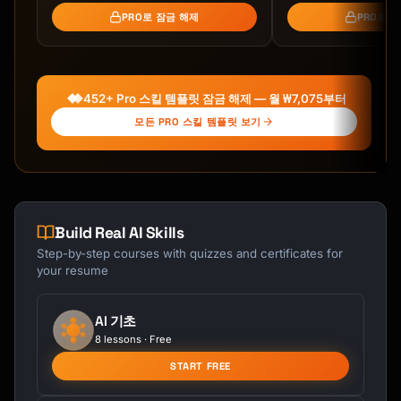
PRO로 잠금 해제
PRO로 
### Step 1: Define Your Pillars

For each content pillar, I'll create:

- 4 unique topic angles

452+ Pro 스킬 템플릿 잠금 해제 — 월 ₩7,075부터
- 3 format variations per topic

- Platform-specific adaptations

모든 PRO 스킬 템플릿 보기
### Step 2: Create Content Themes

**Weekly Theme Structure:**

```

Build Real AI Skills
Week 1: [Theme A] - Focus on educating

Step-by-step courses with quizzes and certificates for
Week 2: [Theme B] - Focus on engagement

your resume
Week 3: [Theme C] - Focus on entertainment

Week 4: [Theme D] - Focus on promotion

```

AI 기초
8 lessons · Free
### Step 3: Platform Distribution

START FREE
**Instagram:**
