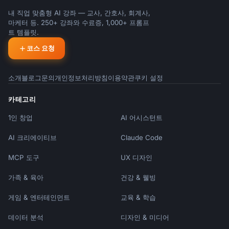
내 직업 맞춤형 AI 강좌 — 교사, 간호사, 회계사,
마케터 등. 250+ 강좌와 수료증, 1,000+ 프롬프
트 템플릿.
코스 요청
소개
블로그
문의
개인정보처리방침
이용약관
쿠키 설정
카테고리
1인 창업
AI 어시스턴트
AI 크리에이티브
Claude Code
MCP 도구
UX 디자인
가족 & 육아
건강 & 웰빙
게임 & 엔터테인먼트
교육 & 학습
데이터 분석
디자인 & 미디어