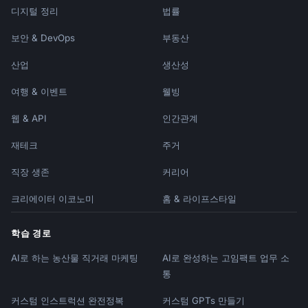
디지털 정리
법률
보안 & DevOps
부동산
산업
생산성
여행 & 이벤트
웰빙
웹 & API
인간관계
재테크
주거
직장 생존
커리어
크리에이터 이코노미
홈 & 라이프스타일
학습 경로
AI로 하는 농산물 직거래 마케팅
AI로 완성하는 고임팩트 업무 소
통
커스텀 인스트럭션 완전정복
커스텀 GPTs 만들기