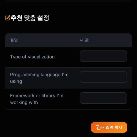
추천 맞춤 설정
설명
내 값
Type of visualization
Programming language I'm
using
Framework or library I'm
working with
내 입력 복사