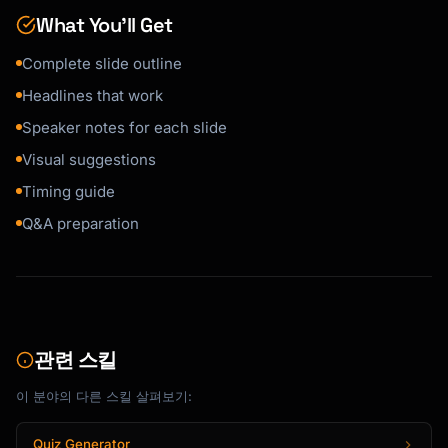
- [Point 2]

What You’ll Get
- [Point 3]

**Visual Suggestion**: [Chart/Image/Icon]

Complete slide outline
**Speaker Notes**:

- [Detailed explanation]

Headlines that work
- [Example or story]

Speaker notes for each slide
Visual suggestions
---

Timing guide
[Continue for all slides...]

Q&A preparation
---

### Slide N: Call to Action

**Headline**: [Clear next step]

**Content**: [Contact info, resources, action 
관련 스킬
items]

**Speaker Notes**: [Closing remarks, Q&A 
이 분야의 다른 스킬 살펴보기:
transition]

Quiz Generator
---
