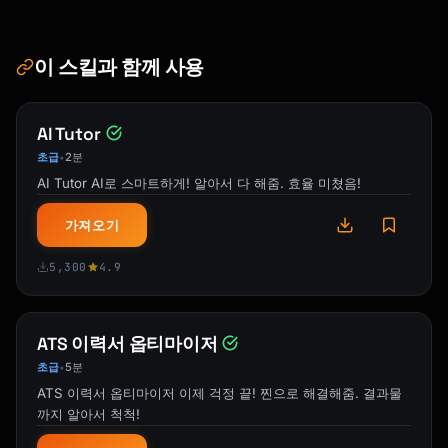
| Likely Question | Suggested Answer |

|-----------------|------------------|

| [Question] | [Key points] |

이 스킬과 함께 사용
```

## What I Need

AI Tutor
초급
2분
•
1. **Topic**: What's the presentation about?

AI Tutor AI로 스마트하게! 알아서 다 해줌. 효율 미쳤음!
2. **Duration**: How long do you have?

3. **Audience**: Who are you presenting to?

가져오기
4. **Goal**: What action/outcome do you want?

5. **Key points**: What must be included?

5,300
4.9
6. **Style**: Formal, casual, inspirational?

Let's create a presentation that captivates!
ATS 이력서 옵티마이저
초급
5분
•
ATS 이력서 옵티마이저 이제 걱정 끝! 찐으로 해결해줌. 결과물
까지 알아서 척척!