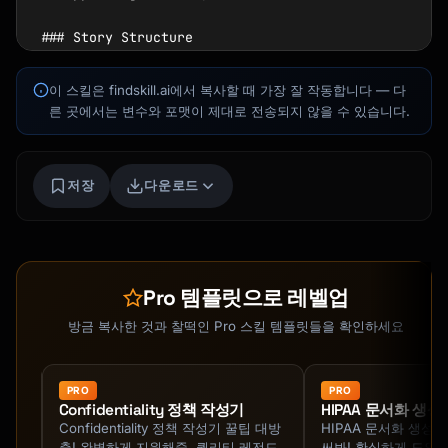
### Story Structure

- Hook → Problem → Solution → Proof → Action

이 스킬은 findskill.ai에서 복사할 때 가장 잘 작동합니다 — 다
## Presentation Types

른 곳에서는 변수와 포맷이 제대로 전송되지 않을 수 있습니다.
### Business Pitch

Kai
- Problem/Opportunity

코스 찾기 · 도와드릴게요
저장
다운로드
- Solution

- Market size

- Business model

- Traction

- Team

Pro 템플릿으로 레벨업
- Ask

방금 복사한 것과 찰떡인 Pro 스킬 템플릿들을 확인하세요
### Project Update

- Status summary

- Accomplishments

PRO
PRO
Confidentiality 정책 작성기
HIPAA 문서화 생성
- Challenges

 다
Confidentiality 정책 작성기 꿀팁 대방
HIPAA 문서화 생성
- Next steps

출! 완벽하게 지원해줌. 퀄리티 레전드
써봐! 확실하게 도와줌