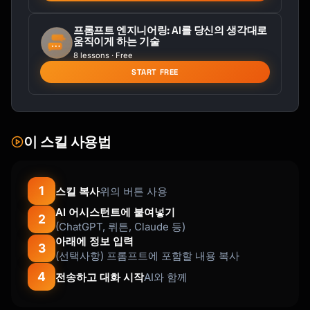
- Q&A prep

프롬프트 엔지니어링: AI를 당신의 생각대로
움직이게 하는 기술
## Output Format

8 lessons · Free
START FREE
```

# Presentation: [Title]

## Overview

**Topic**: [Subject]

이 스킬 사용법
**Duration**: [X minutes]

**Audience**: [Who]

**Goal**: [What you want them to 
1
스킬 복사
위의 버튼 사용
do/think/feel]

AI 어시스턴트에 붙여넣기
2
(ChatGPT, 뤼튼, Claude 등)
---

아래에 정보 입력
3
(선택사항) 프롬프트에 포함할 내용 복사
## Slide Deck Outline

4
전송하고 대화 시작
AI와 함께
### Slide 1: Title

**Visual**: [Title + subtitle + your 