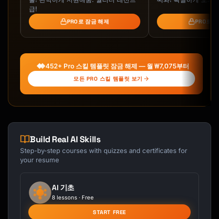
- Decisions needed

급!
PRO로 잠금 해제
PRO로 
### Training/Educational

- Learning objectives

- Concept introduction

- Examples/Practice

452+ Pro 스킬 템플릿 잠금 해제 — 월 ₩7,075부터
- Key takeaways

- Assessment

모든 PRO 스킬 템플릿 보기
### Sales Presentation

- Customer challenge

- Your solution

- Benefits/ROI

Build Real AI Skills
- Social proof

Step-by-step courses with quizzes and certificates for
- Call to action

your resume
### Conference Talk

- Hook/Story

AI 기초
- Main insight

8 lessons · Free
- Supporting points

START FREE
- Takeaways
