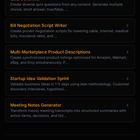
Create diverse quiz questions from any content. Generate multiple
choice, short answer, true/false, ...
## Appendix Slides (If Needed)

- [Backup data slide]

Bill Negotiation Script Writer
- [Detailed specs]

Create proven negotiation scripts for lowering cable, internet, medical
- [FAQ responses]

bills, insurance rates, and ...
---

Multi-Marketplace Product Descriptions
Create synchronized product listings optimized for Amazon, Walmart,
## Design Recommendations

eBay, and Etsy simultaneously. P...
- **Color Palette**: [Suggested colors]

- **Font Pairing**: [Header/Body fonts]

Startup Idea Validation Sprint
- **Image Style**: [Photo/Illustration/Icon 
Validate business ideas in 1-5 days using lean methodology. Customer
style]

discovery interviews, hypothesi...
## Timing Guide

Meeting Notes Generator
| Section | Slides | Time |

Transform messy meeting transcripts into structured summaries with
|---------|--------|------|

action items, decisions, and foll...
| [Section] | X-Y | Z min |

## Q&A Prep
