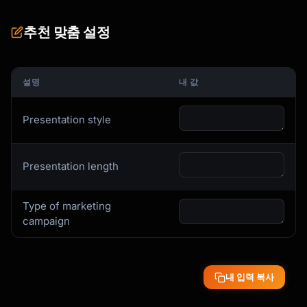
name/logo]

**Speaker Notes**: [Opening remarks, 
추천 맞춤 설정
icebreaker]

---

설명
내 값
### Slide 2: Hook

**Headline**: [Attention-grabbing statement 
Presentation style
or question]

**Visual**: [Striking image or statistic]

**Speaker Notes**:

Presentation length
- [Key point to make]

- [Transition to next slide]

Type of marketing
---

campaign
### Slide 3: [Topic]

**Headline**: [Clear takeaway]

내 입력 복사
**Content**:

- [Point 1]
