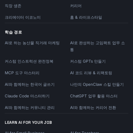
You choose and maintain allocation yourself.

직장 생존
커리어
Options typically: Aggressive, Moderate, 
Conservative, Money Market

크리에이터 이코노미
홈 & 라이프스타일
BEST FOR: Experienced investors who want 
학습 경로
control

AI로 하는 농산물 직거래 마케팅
AI로 완성하는 고임팩트 업무 소
INDIVIDUAL FUNDS:

통
─────────────────────────────────────────────
────────────────

커스텀 인스트럭션 완전정복
커스텀 GPTs 만들기
Build your own portfolio from available 
funds.

MCP 도구 마스터리
AI 코드 리뷰 & 리팩토링
Most flexibility, requires more knowledge.

AI와 함께하는 한국어 글쓰기
나만의 OpenClaw 스킬 만들기
EXPENSE RATIOS MATTER:

Claude Code 마스터하기
ChatGPT 업무 활용 마스터
─────────────────────────────────────────────
────────────────

AI와 함께하는 커뮤니티 관리
AI와 함께하는 커리어 전환
Low-cost plans: 0.15% - 0.30%

High-cost plans: 0.50% - 1.00%+

LEARN AI FOR YOUR JOB
1% difference over 18 years on $200K = 