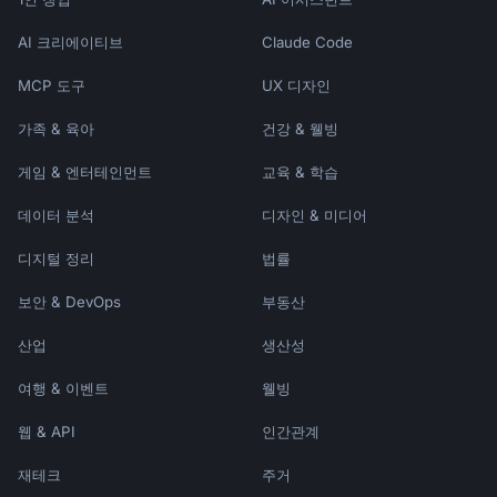
AGE-BASED PORTFOLIOS:

AI 크리에이티브
Claude Code
─────────────────────────────────────────────
────────────────

MCP 도구
UX 디자인
Automatically shift from aggressive to 
가족 & 육아
건강 & 웰빙
conservative as

beneficiary approaches college age.

게임 & 엔터테인먼트
교육 & 학습
Example glide path:

데이터 분석
디자인 & 미디어
0-5 years old: 90% stocks, 10% bonds

6-10 years: 80% stocks, 20% bonds

디지털 정리
법률
11-14 years: 60% stocks, 40% bonds

보안 & DevOps
부동산
15-17 years: 40% stocks, 60% bonds

18+: 20% stocks, 80% bonds

산업
생산성
BEST FOR: Hands-off investors, most families

여행 & 이벤트
웰빙
STATIC PORTFOLIOS:

웹 & API
인간관계
─────────────────────────────────────────────
────────────────

재테크
주거