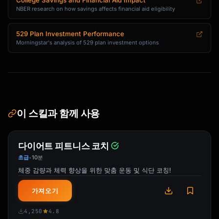
College Savings and Financial Aid Impact
NBER research on how savings affects financial aid eligibility
CURRENT COLLEGE COSTS (2024):

─────────────────────────────────────────────
529 Plan Investment Performance
────────────────

Morningstar's analysis of 529 plan investment options
In-state public (4 years): ~$110,000

Out-of-state public (4 years): ~$180,000

Private college (4 years): ~$230,000

Elite private (4 years): ~$350,000+

PROJECTED COSTS (5% annual increase):

이 스킬과 함께 사용
─────────────────────────────────────────────
────────────────

In 10 years: Multiply by 1.63

다이어트 피트니스 코치
In 15 years: Multiply by 2.08

초급
10분
•
In 18 years: Multiply by 2.41

체중 감량과 체력 향상을 위한 맞춤 운동 및 식단 코칭!
Example: $110,000 today → $179,000 in 10 
가져오기
years

4,250
4.8
MONTHLY SAVINGS CALCULATION:
