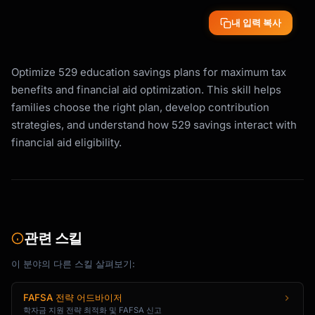
3. How do investment options and fees 
내 입력 복사
compare?

STATE TAX DEDUCTION EXAMPLES:

Optimize 529 education savings plans for maximum tax
─────────────────────────────────────────────
────────────────

benefits and financial aid optimization. This skill helps
State        Deduction Limit    In-State 
families choose the right plan, develop contribution
Required?

strategies, and understand how 529 savings interact with
─────────────────────────────────────────────
financial aid eligibility.
────────────────

New York     $5,000 single      Yes

             $10,000 married

California   None               N/A (no 
deduction)

Virginia     $4,000 per acct    No (any plan)

관련 스킬
Colorado     Unlimited          No (any plan)

Arizona      $2,000-$4,000      No (any plan)

이 분야의 다른 스킬 살펴보기:
─────────────────────────────────────────────
────────────────

FAFSA 전략 어드바이저
학자금 지원 전략 최적화 및 FAFSA 신고