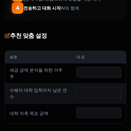
• Books and supplies

• Computers and equipment

4
전송하고 대화 시작
AI와 함께
• Special needs services

• Student loan repayment (up to $10K 
lifetime)

```

추천 맞춤 설정
### Plan Selection Strategy

설명
내 값
```

CHOOSING THE RIGHT 529 PLAN

세금 공제 분석을 위한 거주
═════════════════════════════════════════════
주
═════════════════

수혜자 대학 입학까지 남은 연
DECISION FRAMEWORK:

수
─────────────────────────────────────────────
────────────────

1. Does your state offer a tax deduction for 
대학 저축 목표 금액
529 contributions?

2. Is the deduction limited to your state's 
plan only?
