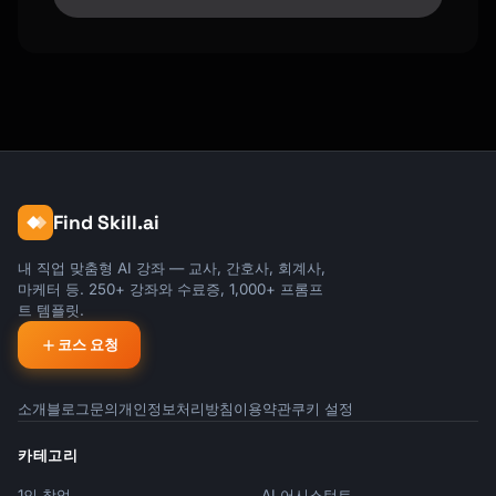
─────────────────────────────────────────────
────────────────

Time in market = more growth

$90,000 invested at birth with 7% return = 
~$340,000 at 18

BEST FOR:

• Grandparents with estate planning goals

• Parents with lump sum (bonus, inheritance)

Find Skill.ai
• Anyone who wants maximum tax-free growth

```

내 직업 맞춤형 AI 강좌 — 교사, 간호사, 회계사,
마케터 등. 250+ 강좌와 수료증, 1,000+ 프롬프
트 템플릿.
---

코스 요청
## INVESTMENT SELECTION

소개
```

블로그
문의
개인정보처리방침
이용약관
쿠키 설정
529 INVESTMENT OPTIONS

카테고리
═════════════════════════════════════════════
═════════════════

1인 창업
AI 어시스턴트