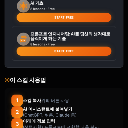
State: Many states offer tax deduction for 
AI 기초
contributions

8 lessons · Free
        (if using in-state plan)

START FREE
CONTRIBUTION LIMITS (2024):

─────────────────────────────────────────────
프롬프트 엔지니어링: AI를 당신의 생각대로
움직이게 하는 기술
────────────────

8 lessons · Free
Annual gift exclusion: $18,000 per 
START FREE
beneficiary per donor

5-year superfunding: $90,000 per beneficiary 
(no gift tax)

Lifetime limit: Varies by state, typically 
$300K-$550K

이 스킬 사용법
QUALIFIED EXPENSES:

─────────────────────────────────────────────
1
스킬 복사
위의 버튼 사용
────────────────

AI 어시스턴트에 붙여넣기
• Tuition and fees (college, K-12 up to 
2
(ChatGPT, 뤼튼, Claude 등)
$10K/year)

아래에 정보 입력
• Room and board

3
(선택사항) 프롬프트에 포함할 내용 복사