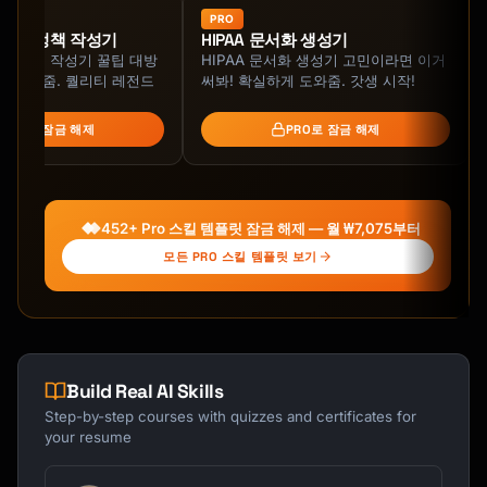
## 529 PLAN FUNDAMENTALS

PRO
iality 정책 작성기
HIPAA 문서화 생성기
iality 정책 작성기 꿀팁 대방
HIPAA 문서화 생성기 고민이라면 이거
### What Is a 529 Plan?

 지원해줌. 퀄리티 레전드
써봐! 확실하게 도와줌. 갓생 시작!
```

PRO로 잠금 해제
PRO로 잠금 해제
529 PLAN OVERVIEW

═════════════════════════════════════════════
═════════════════

452+ Pro 스킬 템플릿 잠금 해제 — 월 ₩7,075부터
DEFINITION:

Tax-advantaged savings account for education 
모든 PRO 스킬 템플릿 보기
expenses.

Named after Section 529 of the Internal 
Revenue Code.

TAX BENEFITS:

Build Real AI Skills
─────────────────────────────────────────────
Step-by-step courses with quizzes and certificates for
────────────────

your resume
Federal: Earnings grow tax-free; qualified 
withdrawals tax-free
