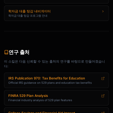
IF YOUR STATE HAS NO DEDUCTION (e.g., 
California):

학자금 대출 탕감 내비게이터
Choose best-rated plan regardless of state.

학자금 대출 탕감 프로그램 안내
Top plans: Utah, Nevada, New York

IF YOUR STATE REQUIRES IN-STATE FOR 
DEDUCTION:

Calculate deduction value vs. better out-of-
state investment.

연구 출처
```

이 스킬은 다음 신뢰할 수 있는 출처의 연구를 바탕으로 만들어졌습니
---

다:
## CONTRIBUTION STRATEGIES

IRS Publication 970: Tax Benefits for Education
Official IRS guidance on 529 plans and education tax benefits
### How Much to Save

FINRA 529 Plan Analysis
```

Financial industry analysis of 529 plan features
SAVINGS CALCULATION

═════════════════════════════════════════════
═════════════════
