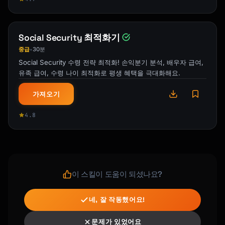
Contribute 5 years of annual gift exclusions 
at once

without triggering gift tax.

Social Security 최적화기
2024 LIMITS:

중급
30분
•
─────────────────────────────────────────────
Social Security 수령 전략 최적화! 손익분기 분석, 배우자 급여,
────────────────

유족 급여, 수령 나이 최적화로 평생 혜택을 극대화해요.
Single donor: $90,000 per beneficiary

Married couple (split gifts): $180,000 per 
가져오기
beneficiary

4.8
HOW TO DO IT:

─────────────────────────────────────────────
────────────────

1. Make large contribution to 529

2. File Form 709 (Gift Tax Return)

이 스킬이 도움이 되셨나요?
3. Elect to spread gift over 5 years

4. No additional gifts to that beneficiary 
네, 잘 작동했어요!
for 5 years

문제가 있었어요
WHY IT WORKS:
