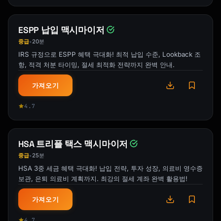
─────────────────────────────────────────────
────────────────

Goal: $200,000 in 13 years

ESPP 납입 맥시마이저
Assumed return: 6% annually

중급
20분
•
IRS 규정으로 ESPP 혜택 극대화! 최적 납입 수준, Lookback 조
Using FV formula:

항, 적격 처분 타이밍, 절세 최적화 전략까지 완벽 안내.
Monthly contribution: ~$790/month

가져오기
If starting with $10,000 lump sum:

Monthly contribution: ~$725/month

4.7
```

### Superfunding Strategy

HSA 트리플 택스 맥시마이저
중급
25분
•
```

HSA 3중 세금 혜택 극대화! 납입 전략, 투자 성장, 의료비 영수증
5-YEAR SUPERFUNDING

보관, 은퇴 의료비 계획까지. 최강의 절세 계좌 완벽 활용법!
═════════════════════════════════════════════
═════════════════

가져오기
WHAT IT IS:

4.7