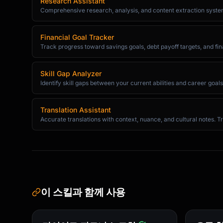
Research Assistant
1. Fork the repository

Comprehensive research, analysis, and content extraction system.
2. Create your feature branch (`git checkout 
3. Commit your changes (`git commit -m 'Add a
4. Push to the branch (`git push origin featu
Financial Goal Tracker
Track progress toward savings goals, debt payoff targets, and fin
5. Open a Pull Request

## Development

Skill Gap Analyzer
Identify skill gaps between your current abilities and career goals.
```bash

# Clone the repo

Translation Assistant
git clone https://github.com/user/repo.git

Accurate translations with context, nuance, and cultural notes. T
cd repo

# Install dependencies

npm install

# Run tests

이 스킬과 함께 사용
npm test

# Run in development mode
