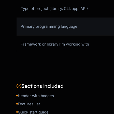
```javascript

const result = await functionName('value', { 
Type of project (library, CLI, app, API)
```

### Configuration

Primary programming language
```javascript

// config.js

Framework or library I'm working with
module.exports = {

  option1: 'value',

  option2: true,

};

```

| Option | Type | Default | Description |

Sections Included
|--------|------|---------|-------------|

| `option1` | `string` | `'default'` | Descri
Header with badges
| `option2` | `boolean` | `false` | Descripti
Features list
Quick start guide
## Examples
