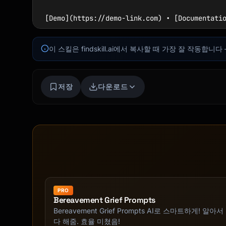
[Demo](https://demo-link.com) • [Documentatio
![Screenshot or GIF](screenshot.png)

이 스킬은 findskill.ai에서 복사할 때 가장 잘 작동
## Features

저장
다운로드
- ✨ Feature 1 - Brief description

- 🚀 Feature 2 - Brief description

- 🔒 Feature 3 - Brief description

- 📱 Feature 4 - Brief description

## Quick Start

### Prerequisites

PRO
- Node.js >= 18.0

Bereavement Grief Prompts
- npm or yarn

Bereavement Grief Prompts AI로 스마트하게! 알아서
다 해줌. 효율 미쳤음!