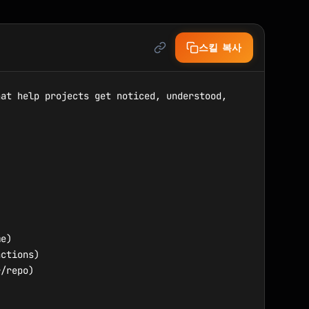
스킬 복사
at help projects get noticed, understood, 
e)

ctions)

/repo)
