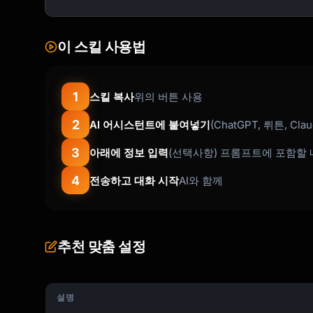
console.log(result);

```

이 스킬 사용법
## Documentation

### API Reference

1
스킬 복사
위의 버튼 사용
#### `functionName(param1, param2)`

2
AI 어시스턴트에 붙여넣기
(ChatGPT, 뤼튼, Cla
3
아래에 정보 입력
(선택사항) 프롬프트에 포함할 
Description of what the function does.

4
전송하고 대화 시작
AI와 함께
| Parameter | Type | Default | Description |

|-----------|------|---------|-------------|

| `param1` | `string` | required | Descriptio
| `param2` | `object` | `{}` | Description |

추천 맞춤 설정
**Returns:** `Promise<Result>` - Description 
설명
**Example:**
