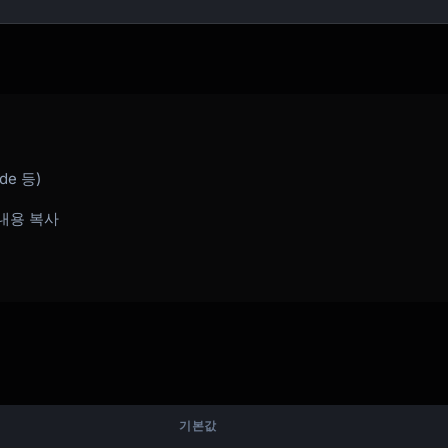
ude 등)
내용 복사
n |

of return value

기본값