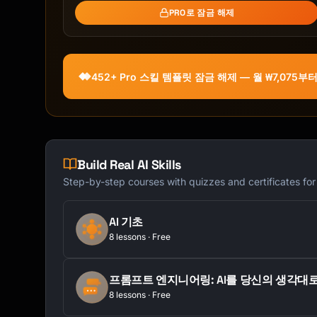
### Installation

PRO로 잠금 해제
```bash

# Using npm

npm install package-name

452+ Pro 스킬 템플릿 잠금 해제 — 월 ₩7,075부
# Using yarn

yarn add package-name

# Using pnpm

Build Real AI Skills
pnpm add package-name

```

Step-by-step courses with quizzes and certificates fo
### Basic Usage

AI 기초
8 lessons · Free
```javascript

import { something } from 'package-name';

프롬프트 엔지니어링: AI를 당신의 생각대
// Simple example

8 lessons · Free
const result = something();
