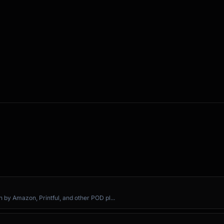
s) directory.

by Amazon, Printful, and other POD pl...
ontributing Guide](CONTRIBUTING.md) first.
