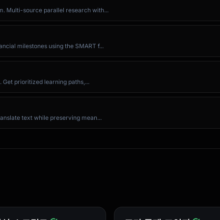
 Multi-source parallel research with...
-b feature/amazing-feature`)

mazing feature'`)

re/amazing-feature`)

ancial milestones using the SMART f...
 Get prioritized learning paths,...
ranslate text while preserving mean...