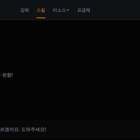
강좌
스킬
리소스
요금제
 편함!
모르겠어요. 도와주세요!