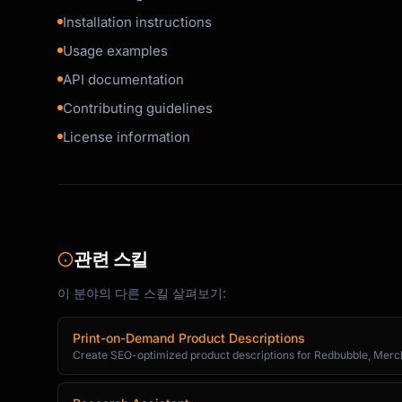
Installation instructions
### Example 1: Basic Usage

Usage examples
```javascript

API documentation
// Code example

Contributing guidelines
```

License information
### Example 2: Advanced Usage

```javascript

// Code example

```

관련 스킬
See more examples in the [examples](./example
이 분야의 다른 스킬 살펴보기:
## Contributing

Print-on-Demand Product Descriptions
Create SEO-optimized product descriptions for Redbubble, Merch 
Contributions are welcome! Please read our [C