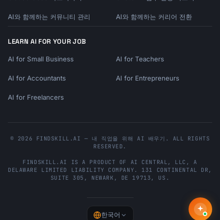
AI와 함께하는 커뮤니티 관리
AI와 함께하는 커리어 전환
LEARN AI FOR YOUR JOB
AI for Small Business
AI for Teachers
AI for Accountants
AI for Entrepreneurs
AI for Freelancers
© 2026 FINDSKILL.AI — 내 직업을 위해 AI 배우기. ALL RIGHTS
RESERVED.
FINDSKILL.AI
IS A PRODUCT OF
AI CENTRAL, LLC
, A
DELAWARE LIMITED LIABILITY COMPANY.
131 CONTINENTAL DR,
SUITE 305
,
NEWARK
,
DE
19713
,
US
.
한국어