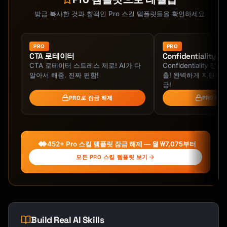
✅ "Sprawling backyard perfect for summer 
barbecues and kids' adventures"

방금 복사한 것과 찰떡인 Pro 스킬 템플릿들을 확인하세요
❌ "Updated kitchen"

✅ "Chef's kitchen with quartz waterfall 
PRO
PRO
CTA 로테이터
Confidentiality
island where family memories are made"

CTA 로테이터 스트레스 제로! AI가 다
Confidentiality 
알아서 해줌. 진짜 편함!
출! 완벽하게 지원해줌
❌ "Near schools"

급!
✅ "Walk your kids to award-winning schools in 
PRO로 잠금 해제
PRO로 
under 10 minutes"

```

### Power Words That Sell

452+ Pro 스킬 템플릿 잠금 해제 — 월 ₩7,075부터
LUXURY TIER: Exquisite, Pristine, 
모든 PRO 스킬 템플릿 보기
Prestigious, Executive, Custom, Designer

LIFESTYLE TIER: Sun-drenched, Light-filled, 
Open-concept, Seamless, Private

CONDITION TIER: Turnkey, Move-in ready, 
Meticulously maintained, Recently renovated

Build Real AI Skills
ACTION TIER: Imagine, Discover, Experience, 