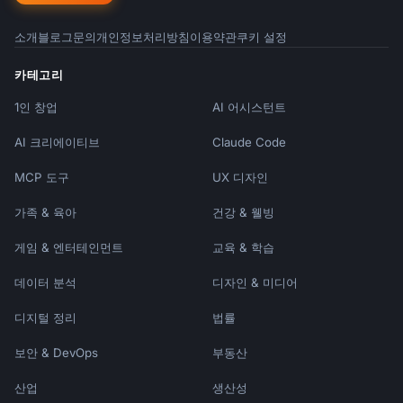
소개
블로그
문의
개인정보처리방침
이용약관
쿠키 설정
카테고리
1인 창업
AI 어시스턴트
AI 크리에이티브
Claude Code
MCP 도구
UX 디자인
가족 & 육아
건강 & 웰빙
게임 & 엔터테인먼트
교육 & 학습
데이터 분석
디자인 & 미디어
디지털 정리
법률
보안 & DevOps
부동산
산업
생산성