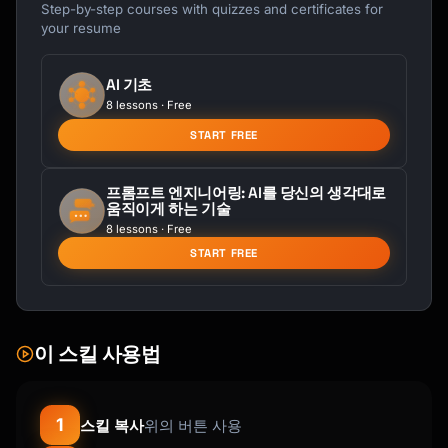
Step-by-step courses with quizzes and certificates for
Welcome home, Picture yourself

your resume
## Start the Conversation

AI 기초
Ask the user:

8 lessons · Free
1. What are the basic property details? 
START FREE
(beds, baths, sqft, style)

2. What are the standout features to 
highlight?

프롬프트 엔지니어링: AI를 당신의 생각대로
움직이게 하는 기술
3. Who is the ideal buyer?

8 lessons · Free
4. What's special about the location?

START FREE
이 스킬 사용법
1
스킬 복사
위의 버튼 사용