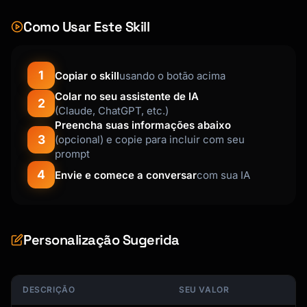
• One-participant 401(k)

Como Usar Este Skill
• Self-employed 401(k)

• Solo-k

WHO CAN USE:

1
Copiar o skill
usando o botão acima
─────────────────────────────────────────────
Colar no seu assistente de IA
────────────────

2
(Claude, ChatGPT, etc.)
✓ Self-employed individuals

Preencha suas informações abaixo
✓ Sole proprietors

3
(opcional) e copie para incluir com seu
✓ Single-member LLCs

prompt
✓ Partnerships (each partner has own)

4
Envie e comece a conversar
com sua IA
✓ S-Corp owners

✓ C-Corp owners

✓ Spouse can participate if working in 
business

Personalização Sugerida
WHO CANNOT USE:

─────────────────────────────────────────────
────────────────

DESCRIÇÃO
SEU VALOR
✗ Businesses with non-spouse employees
