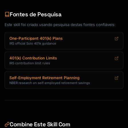
═════════════════

TWO TYPES OF CONTRIBUTIONS:

Fontes de Pesquisa
─────────────────────────────────────────────
Este skill foi criado usando pesquisa destas fontes confiáveis:
────────────────

1. EMPLOYEE DEFERRAL:

   Up to $23,000 (or 100% of compensation if 
One-Participant 401(k) Plans
IRS official Solo 401k guidance
less)

   Plus $7,500 catch-up if age 50+

401(k) Contribution Limits
2. EMPLOYER CONTRIBUTION:

IRS contribution limit rules
   Up to 25% of "compensation"

   (Compensation definition varies by entity 
Self-Employment Retirement Planning
type)

NBER research on self-employed retirement savings
TOTAL LIMIT:

─────────────────────────────────────────────
────────────────

$69,000 total (or $76,500 if 50+)

Combined employee + employer

Combine Este Skill Com