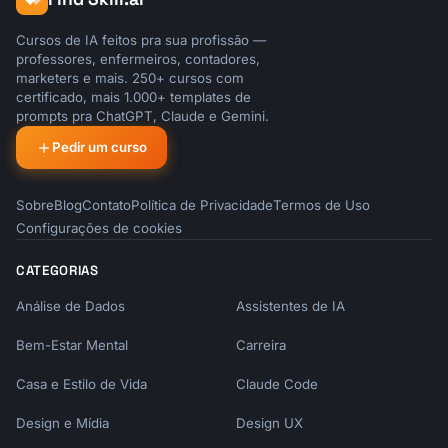
Business profit after salary: $50,000

Cursos de IA feitos pra sua profissão —
Employee deferral: $23,000

professores, enfermeiros, contadores,
Employer contribution: $100,000 × 25% = 
marketers e mais. 250+ cursos com
certificado, mais 1.000+ templates de
$25,000

prompts pra ChatGPT, Claude e Gemini.
TOTAL: $48,000

Pedir um curso
(Plus you keep the $50,000 profit as 
Sobre
Blog
Contato
Política de Privacidade
Termos de Uso
distribution!)

Configurações de cookies
```

CATEGORIAS
---

Análise de Dados
Assistentes de IA
## SOLO 401(K) VS SEP IRA

Bem-Estar Mental
Carreira
```

Casa e Estilo de Vida
Claude Code
SOLO 401(K) VS SEP IRA COMPARISON

═════════════════════════════════════════════
Design e Mídia
Design UX
═════════════════
