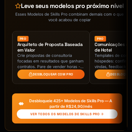
6. **Plan Administration** - Setup and 
Leve seus modelos pro próximo nível
maintenance

Esses Modelos de Skills Pro combinam demais com o que
---

você acabou de copiar
## SOLO 401(K) BASICS

PRO
PRO
com
Arquiteto de Proposta Baseada
Comunicações co
```

em Valor
de Hotel
WHAT IS A SOLO 401(K)?

m
Crie propostas de consultoria
Templates de comu
═════════════════════════════════════════════
es,
focadas em resultados que ganham
hóspedes: confirma
═════════════════

es
contratos. Pare de vender horas -
vindas, feedback e u
venda valor de negócio com
Hospitalidade profis
DESBLOQUEAR COM PRO
DESBLOQUEA
justificativa de ROI, …
DEFINITION:

─────────────────────────────────────────────
────────────────

A 401(k) plan for self-employed with no 
Desbloqueie 425+ Modelos de Skills Pro — A
employees

partir de R$24,90/mês
(except spouse)

VER TODOS OS MODELOS DE SKILLS PRO
Also called:

• Individual 401(k)
