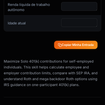
✗ Those covered by controlled group rules

Renda líquida de trabalho
   (related businesses with employees)

autônomo
WHY SOLO 401(K) IS POWERFUL:

─────────────────────────────────────────────
Idade atual
────────────────

• Higher contribution limits than SEP IRA

• Employee + employer contribution

• Roth option available

Copiar Minha Entrada
• Loan feature (borrow from yourself)

• Mega backdoor Roth possible

```

Maximize Solo 401(k) contributions for self-employed
individuals. This skill helps calculate employee and
---

employer contribution limits, compare with SEP IRA, and
understand Roth and mega backdoor Roth options using
## CONTRIBUTION LIMITS

IRS guidance on one-participant 401(k) plans.
```

2024 SOLO 401(K) CONTRIBUTION LIMITS

═════════════════════════════════════════════