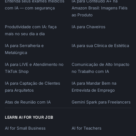
Entenda seus exames médicos
IA para Conteúdo A+ na
────────────────

com IA — com segurança
Amazon Brasil: Imagens Fiéis
✓ Income under ~$350,000 (employee deferral 
ao Produto
advantage)

✓ Want Roth option

Produtividade com IA: faça
IA para Chaveiros
✓ Want loan provision

mais no seu dia a dia
✓ Age 50+ (catch-up contributions)

✓ Want mega backdoor Roth option

IA para Serralheria e
IA para sua Clínica de Estética
Metalúrgica
WHEN SEP IRA IS BETTER:

IA para LIVE e Atendimento no
Comunicação de Alto Impacto
─────────────────────────────────────────────
TikTok Shop
no Trabalho com IA
────────────────

✓ Very high income (>$350K) AND no need for 
IA para Captação de Clientes
IA para Mandar Bem na
Roth

para Arquitetos
Entrevista de Emprego
✓ Want simplest administration

✓ Don't need employee deferral

Atas de Reunião com IA
Gemini Spark para Freelancers
✓ Multiple businesses (SEP is simpler)

LEARN AI FOR YOUR JOB
BREAKEVEN INCOME:

─────────────────────────────────────────────
AI for Small Business
AI for Teachers
────────────────
