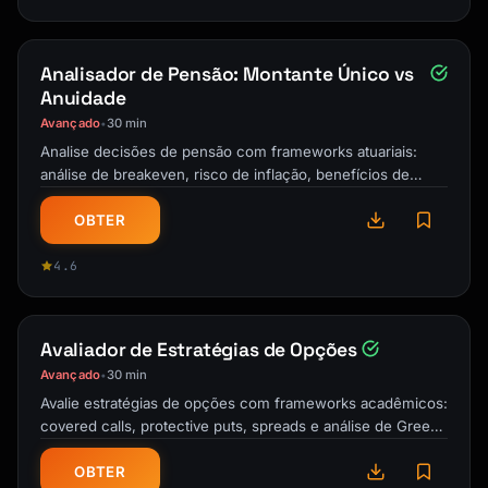
Note: S-Corp owners must pay reasonable 
salary

```

Analisador de Pensão: Montante Único vs
Anuidade
---

Avançado
30 min
•
## CONTRIBUTION CALCULATIONS

Analise decisões de pensão com frameworks atuariais:
análise de breakeven, risco de inflação, benefícios de
sobrevivência e estratégias …
```

OBTER
CALCULATING YOUR MAXIMUM CONTRIBUTION

═════════════════════════════════════════════
4.6
═════════════════

SOLE PROPRIETOR EXAMPLE (under 50):

─────────────────────────────────────────────
Avaliador de Estratégias de Opções
────────────────

Avançado
30 min
•
Net Schedule C income: $150,000

Avalie estratégias de opções com frameworks acadêmicos:
covered calls, protective puts, spreads e análise de Greeks
Step 1: Calculate SE tax

para geração de renda …
SE tax = $150,000 × 0.9235 × 15.3% = $21,195

OBTER