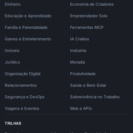
Dinheiro
Economia de Criadores
                        SOLO 401(K)       SEP 
IRA

Educação e Aprendizado
Empreendedor Solo
─────────────────────────────────────────────
────────────────

Família e Parentalidade
Ferramentas MCP
Max contribution        $69,000           
Games e Entretenimento
IA Criativa
$69,000

Employee deferral       $23,000           $0

Imóveis
Indústria
Employer contribution   ~20% of income    
~20% of income

Jurídico
Moradia
Roth option            Yes               No

Catch-up (50+)         +$7,500           $0

Organização Digital
Produtividade
Loan provision         Yes               No

Relacionamentos
Saúde e Bem-Estar
Mega backdoor Roth     Yes               No

Setup complexity       Higher            
Segurança e DevOps
Sobrevivência no Trabalho
Lower

Filing requirements    Form 5500-EZ      None

Viagens e Eventos
Web e APIs
                       (if >$250K)

TRILHAS
WHEN SOLO 401(K) IS BETTER:

─────────────────────────────────────────────