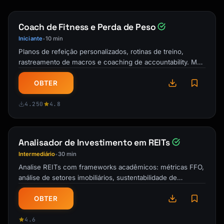
CALCULATING EMPLOYER CONTRIBUTION BY ENTITY:

─────────────────────────────────────────────
Coach de Fitness e Perda de Peso
────────────────

Iniciante
10 min
•
SOLE PROPRIETOR / SINGLE-MEMBER LLC:

Planos de refeição personalizados, rotinas de treino,
─────────────────────────────────────────────
rastreamento de macros e coaching de accountability. Meu
personal trainer e guia de …
────────────────

OBTER
"Compensation" = Net SE income after:

• Subtracting 1/2 SE tax

4.250
4.8
• Subtracting employer contribution itself

Effective rate: ~20% of net SE income

(not 25% due to circular calculation)

Analisador de Investimento em REITs
Intermediário
30 min
•
S-CORP:

Analise REITs com frameworks acadêmicos: métricas FFO,
─────────────────────────────────────────────
análise de setores imobiliários, sustentabilidade de
────────────────

dividendos e estratégias de …
"Compensation" = W-2 wages

OBTER
Employer contribution = 25% of W-2 wages

4.6