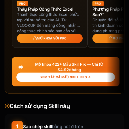
## SOLO 401(K) BASICS

PRO
PRO
Thầy Pháp Công Thức Excel
Phương Pháp Phân
Sao?"
ằng
Thành thạo công thức Excel phức
```

tạp với sự hỗ trợ của AI. Từ
Chuyển đổi số liệu 
WHAT IS A SOLO 401(K)?

hồi
VLOOKUP đến mảng động, nhận
tin kinh doanh có t
═════════════════════════════════════════════
hổ.
công thức chính xác bạn cần với
dụng phương pháp "
═════════════════

giải thích.
để thu hẹp khoảng 
MỞ KHÓA VỚI PRO
MỞ KHÓA 
liệu và quyết …
DEFINITION:

─────────────────────────────────────────────
────────────────

Mở khóa 422+ Mẫu Skill Pro — Chỉ từ
A 401(k) plan for self-employed with no 
$4.92/tháng
employees

XEM TẤT CẢ MẪU SKILL PRO
(except spouse)

Also called:

• Individual 401(k)

Cách sử dụng Skill này
• One-participant 401(k)

• Self-employed 401(k)

• Solo-k

1
Sao chép skill
bằng nút ở trên