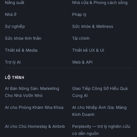
Năng suất
Nhà cửa & Phong cách sống
Max contribution        $69,000           
$69,000

Nhà ở
Pháp lý
Employee deferral       $23,000           $0

Employer contribution   ~20% of income    
Sự nghiệp
Sức khỏe & Wellness
~20% of income

Roth option            Yes               No

Sức khỏe tinh thần
Tài chính
Catch-up (50+)         +$7,500           $0

Thiết kế & Media
Thiết kế UX & UI
Loan provision         Yes               No

Mega backdoor Roth     Yes               No

Trợ lý AI
Web & API
Setup complexity       Higher            
Lower

LỘ TRÌNH
Filing requirements    Form 5500-EZ      None

                       (if >$250K)

AI Bán Nông Sản: Marketing
Giao Tiếp Công Sở Hiệu Quả
Cho Nhà Vườn Nhỏ
Cùng AI
WHEN SOLO 401(K) IS BETTER:

─────────────────────────────────────────────
AI cho Phòng Khám Nha Khoa
AI cho Nhiếp Ảnh Gia: Mảng
────────────────

Kinh Doanh
✓ Income under ~$350,000 (employee deferral 
advantage)

AI cho Chủ Homestay & Airbnb
Perplexity — trợ lý nghiên cứu
✓ Want Roth option

có dẫn nguồn