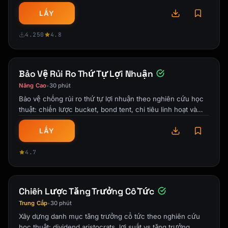
SOLE PROPRIETOR / SINGLE-MEMBER LLC:

quả bền vững.
─────────────────────────────────────────────
LẤY
────────────────

"Compensation" = Net SE income after:

4.250
4.8
• Subtracting 1/2 SE tax

• Subtracting employer contribution itself

Bảo Vệ Rủi Ro Thứ Tự Lợi Nhuận
Effective rate: ~20% of net SE income

Nâng Cao
30 phút
•
(not 25% due to circular calculation)

Bảo vệ chống rủi ro thứ tự lợi nhuận theo nghiên cứu học
thuật: chiến lược bucket, bond tent, chi tiêu linh hoạt và
S-CORP:

giảm thiểu rủi ro hưu …
─────────────────────────────────────────────
LẤY
────────────────

"Compensation" = W-2 wages

4.7
Employer contribution = 25% of W-2 wages

Note: S-Corp owners must pay reasonable 
Chiến Lược Tăng Trưởng Cổ Tức
salary

```

Trung Cấp
30 phút
•
Xây dựng danh mục tăng trưởng cổ tức theo nghiên cứu
---

học thuật: dividend aristocrats, lợi suất vs tăng trưởng,