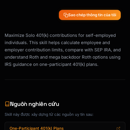
────────────────

• Higher contribution limits than SEP IRA

Sao chép thông tin của tôi
• Employee + employer contribution

• Roth option available

• Loan feature (borrow from yourself)

Maximize Solo 401(k) contributions for self-employed
• Mega backdoor Roth possible

individuals. This skill helps calculate employee and
```

employer contribution limits, compare with SEP IRA, and
---

understand Roth and mega backdoor Roth options using
IRS guidance on one-participant 401(k) plans.
## CONTRIBUTION LIMITS

```

2024 SOLO 401(K) CONTRIBUTION LIMITS

═════════════════════════════════════════════
═════════════════

Nguồn nghiên cứu
TWO TYPES OF CONTRIBUTIONS:

Skill này được xây dựng từ các nguồn uy tín sau:
─────────────────────────────────────────────
────────────────

One-Participant 401(k) Plans