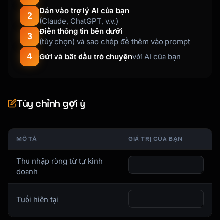
WHO CAN USE:

Dán vào trợ lý AI của bạn
─────────────────────────────────────────────
2
(Claude, ChatGPT, v.v.)
────────────────

Điền thông tin bên dưới
✓ Self-employed individuals

3
(tùy chọn) và sao chép để thêm vào prompt
✓ Sole proprietors

4
✓ Single-member LLCs

Gửi và bắt đầu trò chuyện
với AI của bạn
✓ Partnerships (each partner has own)

✓ S-Corp owners

✓ C-Corp owners

✓ Spouse can participate if working in 
Tùy chỉnh gợi ý
business

WHO CANNOT USE:

MÔ TẢ
GIÁ TRỊ CỦA BẠN
─────────────────────────────────────────────
────────────────

Thu nhập ròng từ tự kinh
✗ Businesses with non-spouse employees

doanh
✗ Those covered by controlled group rules

   (related businesses with employees)

Tuổi hiện tại
WHY SOLO 401(K) IS POWERFUL:

─────────────────────────────────────────────