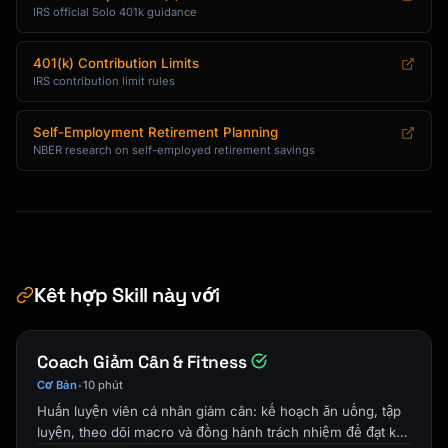
1. EMPLOYEE DEFERRAL:

IRS official Solo 401k guidance
   Up to $23,000 (or 100% of compensation if 
less)

401(k) Contribution Limits
   Plus $7,500 catch-up if age 50+

IRS contribution limit rules
2. EMPLOYER CONTRIBUTION:

Self-Employment Retirement Planning
   Up to 25% of "compensation"

NBER research on self-employed retirement savings
   (Compensation definition varies by entity 
type)

TOTAL LIMIT:

─────────────────────────────────────────────
────────────────

Kết hợp Skill này với
$69,000 total (or $76,500 if 50+)

Combined employee + employer

Coach Giảm Cân & Fitness
CALCULATING EMPLOYER CONTRIBUTION BY ENTITY:

─────────────────────────────────────────────
Cơ Bản
10 phút
•
────────────────

Huấn luyện viên cá nhân giảm cân: kế hoạch ăn uống, tập
luyện, theo dõi macro và đồng hành trách nhiệm để đạt kết