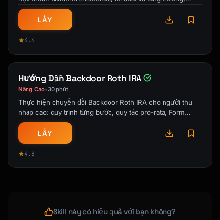
chiến lược DRIP và tạo thu …
## CONTRIBUTION CALCULATIONS

LẤY
```

4.6
CALCULATING YOUR MAXIMUM CONTRIBUTION

═════════════════════════════════════════════
═════════════════

Hướng Dẫn Backdoor Roth IRA
Nâng Cao
30 phút
•
SOLE PROPRIETOR EXAMPLE (under 50):

Thực hiện chuyển đổi Backdoor Roth IRA cho người thu
─────────────────────────────────────────────
nhập cao: quy trình từng bước, quy tắc pro-rata, Form
────────────────

8606 và lỗi thường gặp cần tránh.
Net Schedule C income: $150,000

LẤY
Step 1: Calculate SE tax

4.8
SE tax = $150,000 × 0.9235 × 15.3% = $21,195

Step 2: Calculate 1/2 SE tax deduction

1/2 SE tax = $10,597

Skill này có hiệu quả với bạn không?
Step 3: Calculate compensation base
