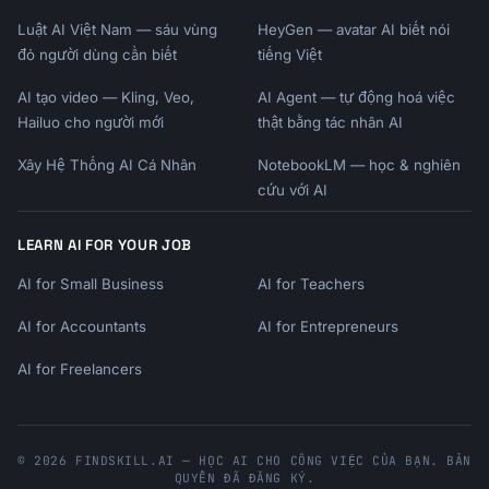
✓ Want loan provision

Luật AI Việt Nam — sáu vùng
✓ Age 50+ (catch-up contributions)

HeyGen — avatar AI biết nói
✓ Want mega backdoor Roth option

đỏ người dùng cần biết
tiếng Việt
AI tạo video — Kling, Veo,
AI Agent — tự động hoá việc
WHEN SEP IRA IS BETTER:

Hailuo cho người mới
thật bằng tác nhân AI
─────────────────────────────────────────────
────────────────

Xây Hệ Thống AI Cá Nhân
NotebookLM — học & nghiên
✓ Very high income (>$350K) AND no need for 
cứu với AI
Roth

✓ Want simplest administration

LEARN AI FOR YOUR JOB
✓ Don't need employee deferral

✓ Multiple businesses (SEP is simpler)

AI for Small Business
AI for Teachers
BREAKEVEN INCOME:

AI for Accountants
AI for Entrepreneurs
─────────────────────────────────────────────
────────────────

AI for Freelancers
Under ~$115,000: Solo 401k clearly better

                 (Employee deferral matters 
most)

© 2026 FINDSKILL.AI — HỌC AI CHO CÔNG VIỆC CỦA BẠN. BẢN
$115K-$350K:     Solo 401k usually better

QUYỀN ĐÃ ĐĂNG KÝ.
Over $350K:      Similar limits, SEP simpler
