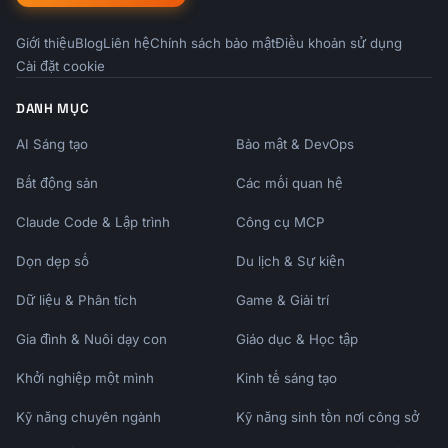
$25,000

Giới thiệu
TOTAL: $48,000

Blog
Liên hệ
Chính sách bảo mật
Điều khoản sử dụng
Cài đặt cookie
(Plus you keep the $50,000 profit as 
DANH MỤC
distribution!)

```

AI Sáng tạo
Bảo mật & DevOps
---

Bất động sản
Các mối quan hệ
## SOLO 401(K) VS SEP IRA

Claude Code & Lập trình
Công cụ MCP
Dọn dẹp số
Du lịch & Sự kiện
```

SOLO 401(K) VS SEP IRA COMPARISON

Dữ liệu & Phân tích
Game & Giải trí
═════════════════════════════════════════════
═════════════════

Gia đình & Nuôi dạy con
Giáo dục & Học tập
                        SOLO 401(K)       SEP 
Khởi nghiệp một mình
Kinh tế sáng tạo
IRA

Kỹ năng chuyên ngành
─────────────────────────────────────────────
Kỹ năng sinh tồn nơi công sở
────────────────
