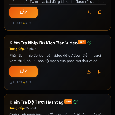
thành chuỗi Twitter và bài đăng LinkedIn được tối ưu hóa
cho nền tảng.
LẤY
1.847
4.7
Kiểm Tra Nhịp Độ Kịch Bản Video
PRO
Trung Cấp
15 phút
•
Phân tích nhịp độ kịch bản video để dự đoán điểm người
xem rời đi, tối ưu hóa độ mạnh của phần mở đầu và cải
thiện giữ chân khán giả sử dụng …
LẤY
2.847
4.7
Kiểm Tra Độ Tươi Hashtag
PRO
Trung Cấp
25 phút
•
Quét danh sách hashtag để phát hiện thẻ bị cấm, chết và