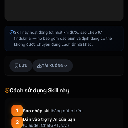
Skill này hoạt động tốt nhất khi được sao chép từ
findskill.ai — nó bao gồm các biến và định dạng có thể
không được chuyển đúng cách từ nơi khác.
Kai
LƯU
TẢI XUỐNG
Tìm khóa học · luôn sẵn sàng hỗ trợ
Cách sử dụng Skill này
1
Sao chép skill
bằng nút ở trên
Dán vào trợ lý AI của bạn
2
(Claude, ChatGPT, v.v.)