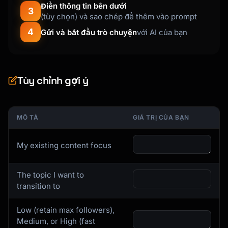
Điền thông tin bên dưới
3
(tùy chọn) và sao chép để thêm vào prompt
4
Gửi và bắt đầu trò chuyện
với AI của bạn
Tùy chỉnh gợi ý
MÔ TẢ
GIÁ TRỊ CỦA BẠN
My existing content focus
The topic I want to
transition to
Low (retain max followers),
Medium, or High (fast