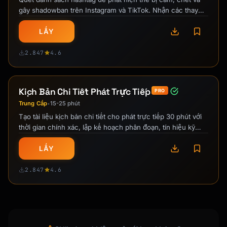
gây shadowban trên Instagram và TikTok. Nhận các thay
thế an toàn và đề xuất kết hợp …
LẤY
2.847
4.6
Kịch Bản Chi Tiết Phát Trực Tiếp
PRO
Trung Cấp
15-25 phút
•
Tạo tài liệu kịch bản chi tiết cho phát trực tiếp 30 phút với
thời gian chính xác, lập kế hoạch phân đoạn, tín hiệu kỹ
thuật và điểm kiểm …
LẤY
2.847
4.6