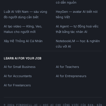
có dẫn nguồn
Luật AI Việt Nam — sáu vùng
HeyGen — avatar AI biết nói
đỏ người dùng cần biết
tiếng Việt
AI tạo video — Kling, Veo,
AI Agent — tự động hoá việc
Hailuo cho người mới
thật bằng tác nhân AI
Xây Hệ Thống AI Cá Nhân
NotebookLM — học & nghiên
cứu với AI
LEARN AI FOR YOUR JOB
AI for Small Business
AI for Teachers
AI for Accountants
AI for Entrepreneurs
AI for Freelancers
© 2026 FINDSKILL.AI — HỌC AI CHO CÔNG VIỆC CỦA BẠN. BẢN