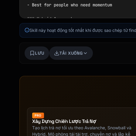
- Best for people who need momentum

### Hybrid Approach

- Start with smallest debt for quick win

Skill này hoạt động tốt nhất khi được sao chép từ f
- Then switch to highest interest

- Balance of motivation and savings

LƯU
TẢI XUỐNG
## Key Concepts

### Minimum Payments

- Cover interest + small principal

- Keeps accounts current

- Very slow progress alone

### Extra Payments

- Applied directly to principal

PRO
- Reduces total interest paid

Xây Dựng Chiến Lược Trả Nợ
- Accelerates payoff significantly

Tạo lịch trả nợ tối ưu theo Avalanche, Snowball và
Hybrid. Mô phỏng tái tài trợ, chuyển nợ và lập kế