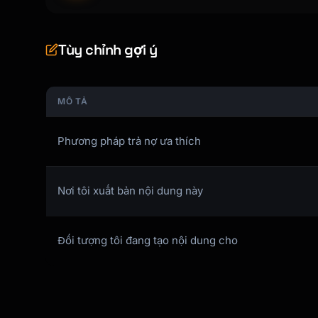
### Current Situation

- Total Debt: $X

Tùy chỉnh gợi ý
- Total Minimum Payments: $X/month

- Average Interest Rate: X%

- If paying minimums only: X years to payoff

MÔ TẢ
---

Phương pháp trả nợ ưa thích
## Extra Payment Scenarios

Nơi tôi xuất bản nội dung này
| Extra/Month | Debt-Free Date | Time Saved |
|-------------|----------------|------------|
| $0 | [Date] | - | - |

Đối tượng tôi đang tạo nội dung cho
| $100 | [Date] | X months | $X |

| $250 | [Date] | X months | $X |

| $500 | [Date] | X months | $X |

---
