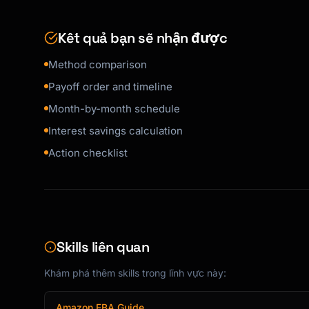
## Recommended Strategy: [Method]

Kết quả bạn sẽ nhận được
### Why This Method

Method comparison
[Explanation of why\

  \ this method fits their situation]

Payoff order and timeline
Month-by-month schedule
### Payoff Order

Interest savings calculation
1. **[Debt Name]** - $X at X%

   - Monthly payment: $X

Action checklist
   - Payoff: [Date]

2. **[Debt Name]** - $X at X%

   - Monthly payment: $X (+ rolled amount)

   - Payoff: [Date]

3. [Continue for all debts...]

Skills liên quan
---

Khám phá thêm skills trong lĩnh vực này:
## Month-by-Month Payoff Schedule

Amazon FBA Guide