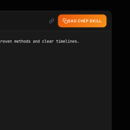
SAO CHÉP SKILL
roven methods and clear timelines.
