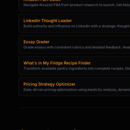
Navigate Amazon FBA from product research to launch. Get help wit
### Phase 1: Attacking [First Debt]

| Month | Debt 1 | Debt 2 | Debt 3 | Total |

|-------|--------|--------|--------|-------|

LinkedIn Thought Leader
| 1 | $X | $X | $X | $X |

Build authority and influence on LinkedIn with a strategic thought
| 2 | $X | $X | $X | $X |

| ... | ... | ... | ... | ... |

Essay Grader
Grade essays with consistent rubrics and detailed feedback. Assess
### Milestone: [First Debt] Paid Off! \U0001F
**Date**: [Month X]

What's in My Fridge Recipe Finder
**Total Paid**: $X

Transform available pantry ingredients into complete recipes. Get s
**Rolling to**: [Next Debt]

Pricing Strategy Optimizer
### Phase 2: Attacking [Second Debt]

Data-driven pricing optimization using elasticity analysis, dynam
[Continue pattern...]

---

## Financial Impact
