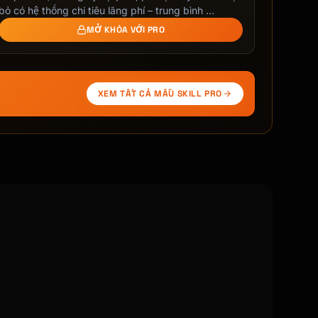
bỏ có hệ thống chi tiêu lãng phí – trung bình …
MỞ KHÓA VỚI PRO
XEM TẤT CẢ MẪU SKILL PRO