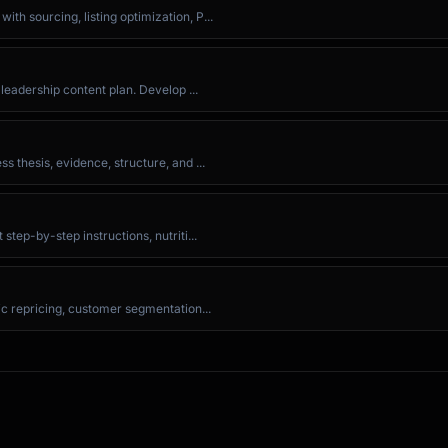
h sourcing, listing optimization, P...
 leadership content plan. Develop ...
 thesis, evidence, structure, and ...
389

tep-by-step instructions, nutriti...
ic repricing, customer segmentation...