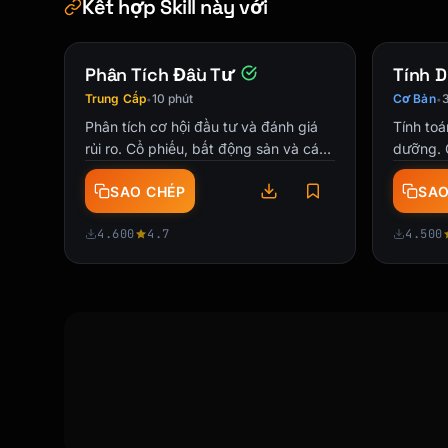
Kết hợp Skill này với
### Summary

| Metric | Minimum Only | Your Plan |

|--------|--------------|-----------|

Phân Tích Đầu Tư
Tính 
| Payoff Date | [Date] | [Date] |

| Total Interest | $X | $X |

Trung Cấp
10 phút
Cơ Bản
3
•
•
| Time to Freedom | X years | X years |

Phân tích cơ hội đầu tư và đánh giá
Tính toá
rủi ro. Cổ phiếu, bất động sản và các
dưỡng. 
### You Save

loại tài sản.
cân, tăn
- **$X** in interest

SAO CHÉP
SAO
- **X months** of payments

4.600
4.7
4.500
\

  - **$X/month** freed up after payoff

---

## Action Plan

### This Week

- [ ] Set up automatic minimum payments

- [ ] Identify extra payment amount: $X
