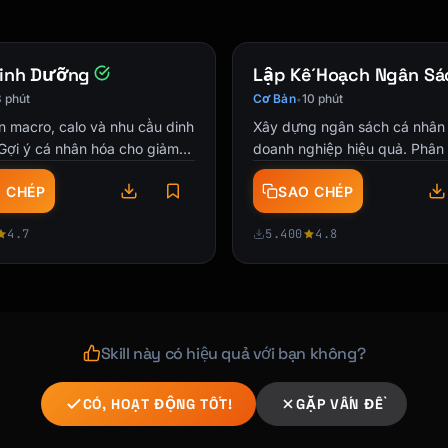
Dinh Dưỡng
Lập Kế Hoạch Ngân Sá
 phút
Cơ Bản
10 phút
•
n macro, calo và nhu cầu dinh
Xây dựng ngân sách cá nhân
Gợi ý cá nhân hóa cho giảm
doanh nghiệp hiệu quả. Phân
g cơ hoặc duy trì.
chi và theo dõi tiến độ.
 CHÉP
SAO CHÉP
4.7
5.400
4.8
Skill này có hiệu quả với bạn không?
CÓ, HOẠT ĐỘNG TỐT!
GẶP VẤN ĐỀ