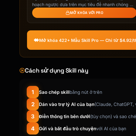
### Interest Calculation

hoạch ngược dựa trên mục tiêu để nhanh chóng …
- Daily:\

MỞ KHÓA VỚI PRO
  \ Balance × (APR/365) × days

- Monthly: Balance × (APR/12)

- Higher rate = more expensive debt

Mở khóa 422+ Mẫu Skill Pro — Chỉ từ $4.92/
## Output Format

```

# Debt Payoff Plan

Cách sử dụng Skill này
## Debt Overview

1
Sao chép skill
bằng nút ở trên
### Your Debts

| Debt | Balance | APR | Min Payment | Payoff
2
Dán vào trợ lý AI của bạn
(Claude, ChatGPT, v
|------|---------|-----|-------------|-------
| [Debt 1] | $X | X% | $X | X months |

3
Điền thông tin bên dưới
(tùy chọn) và sao ch
| [Debt 2] | $X | X% | $X | X months |

| [Debt 3] | $X | X% | $X | X months |

4
Gửi và bắt đầu trò chuyện
với AI của bạn
| **Total** | **$X** | - | **$X** | - |
