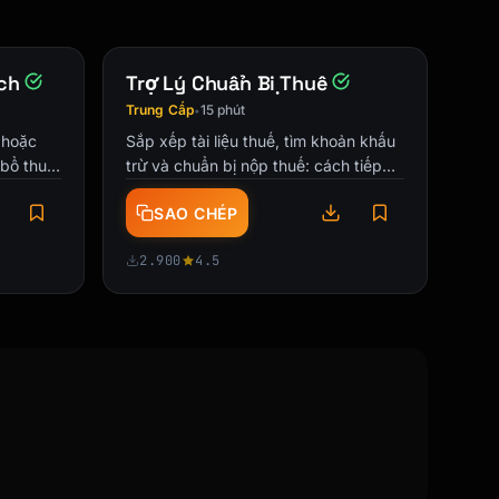
ch
Trợ Lý Chuẩn Bị Thuế
Trung Cấp
15 phút
•
 hoặc
Sắp xếp tài liệu thuế, tìm khoản khấu
 bổ thu
trừ và chuẩn bị nộp thuế: cách tiếp
cận theo checklist dành cho cá nhân
SAO CHÉP
và freelancer.
2.900
4.5