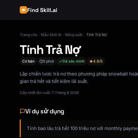
Find Skill.ai
Trang chủ
Mẫu Skill AI
Năng suất
Tính Trả Nợ
Tính Trả Nợ
Cơ bản
5 phút
Đã xác minh
4.8
/5
Lập chiến lược trả nợ theo phương pháp snowball hoặc
gian trả hết và tiết kiệm lãi suất.
Cập nhật lần cuối: 7 Tháng 8 2026
Ví dụ sử dụng
Tính bao lâu trả hết 100 triệu nợ với monthly paymen