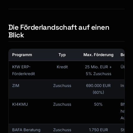
Die Förderlandschaft auf einen
Blick
Programm
Typ
Max. Förderung
Beson
KfW ERP-
Kredit
25 Mio. EUR +
Über 
Förderkredit
5% Zuschuss
ZIM
Zuschuss
690.000 EUR
Innova
(60%)
KI4KMU
Zuschuss
50%
BMBF,
halbjä
Aufruf
BAFA Beratung
Zuschuss
1.750 EUR
Strate