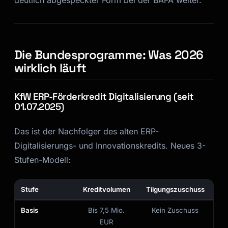
deutlich abgespeckter Form bei der BAFA weiter.
Kai
Kursfinder · für dich da
Die Bundesprogramme: Was 2026
wirklich läuft
KfW ERP-Förderkredit Digitalisierung (seit
01.07.2025)
Das ist der Nachfolger des alten ERP-
Digitalisierungs- und Innovationskredits. Neues 3-
Stufen-Modell:
Stufe
Kreditvolumen
Tilgungszuschuss
Basis
Bis 7,5 Mio.
Kein Zuschuss
EUR