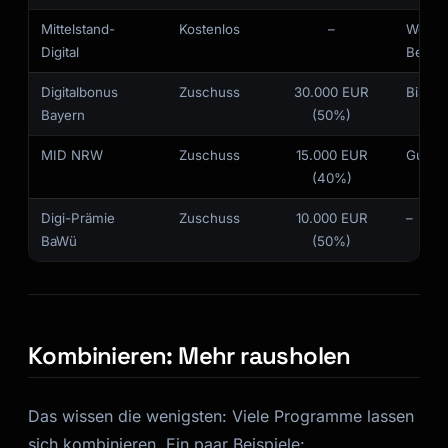
Mittelstand-
Kostenlos
–
Works
Digital
Berat
Digitalbonus
Zuschuss
30.000 EUR
Bis 20
Bayern
(50%)
MID NRW
Zuschuss
15.000 EUR
Gutsc
(40%)
Digi-Prämie
Zuschuss
10.000 EUR
–
BaWü
(50%)
Kombinieren: Mehr rausholen
Das wissen die wenigsten: Viele Programme lassen
sich kombinieren. Ein paar Beispiele: