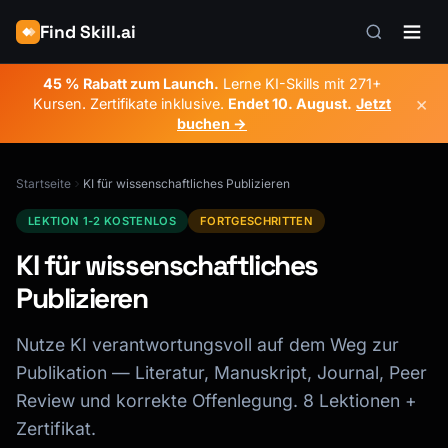
Find Skill.ai
45 % Rabatt zum Launch.
Lerne KI-Skills mit 271+
×
Kursen. Zertifikate inklusive.
Endet
10. August
.
Jetzt
buchen →
Startseite
KI für wissenschaftliches Publizieren
LEKTION 1-2 KOSTENLOS
FORTGESCHRITTEN
KI für wissenschaftliches
Publizieren
Nutze KI verantwortungsvoll auf dem Weg zur
Publikation — Literatur, Manuskript, Journal, Peer
Review und korrekte Offenlegung. 8 Lektionen +
Zertifikat.