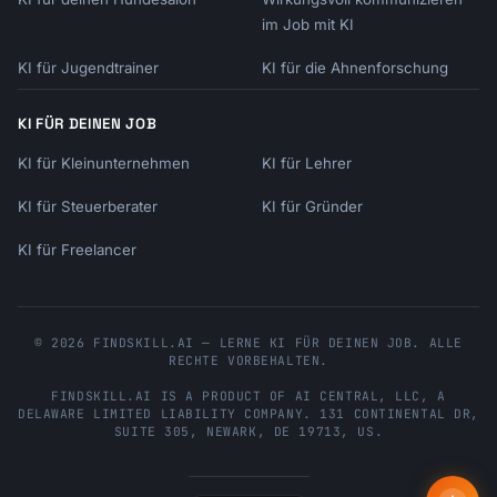
im Job mit KI
KI für Jugendtrainer
KI für die Ahnenforschung
KI FÜR DEINEN JOB
KI für Kleinunternehmen
KI für Lehrer
KI für Steuerberater
KI für Gründer
KI für Freelancer
© 2026 FINDSKILL.AI — LERNE KI FÜR DEINEN JOB. ALLE
RECHTE VORBEHALTEN.
FINDSKILL.AI
IS A PRODUCT OF
AI CENTRAL, LLC
, A
DELAWARE LIMITED LIABILITY COMPANY.
131 CONTINENTAL DR,
SUITE 305
,
NEWARK
,
DE
19713
,
US
.