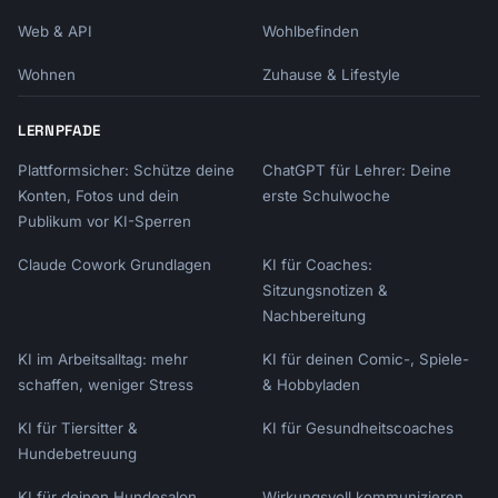
Web & API
Wohlbefinden
Wohnen
Zuhause & Lifestyle
LERNPFADE
Plattformsicher: Schütze deine
ChatGPT für Lehrer: Deine
Konten, Fotos und dein
erste Schulwoche
Publikum vor KI-Sperren
Claude Cowork Grundlagen
KI für Coaches:
Sitzungsnotizen &
Nachbereitung
KI im Arbeitsalltag: mehr
KI für deinen Comic-, Spiele-
schaffen, weniger Stress
& Hobbyladen
KI für Tiersitter &
KI für Gesundheitscoaches
Hundebetreuung
KI für deinen Hundesalon
Wirkungsvoll kommunizieren