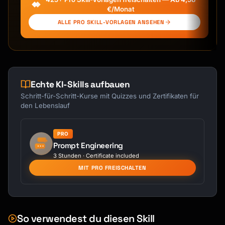
house, commercial)?

€/Monat
2. What's the asking rent/terms?

ALLE PRO SKILL-VORLAGEN ANSEHEN
3. What comparable properties are renting 
for?

4. How long has it been listed?

5. What's your leverage (credit, income, 
timeline flexibility)?

6. Any issues with the unit you want 
Echte KI-Skills aufbauen
Schritt-für-Schritt-Kurse mit Quizzes und Zertifikaten für
den Lebenslauf
PRO
Prompt Engineering
3 Stunden · Certificate included
MIT PRO FREISCHALTEN
So verwendest du diesen Skill