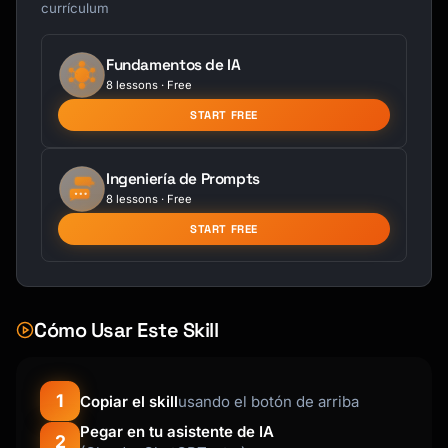
currículum
Fundamentos de IA
8 lessons · Free
START FREE
Ingeniería de Prompts
8 lessons · Free
START FREE
Cómo Usar Este Skill
1
Copiar el skill
usando el botón de arriba
Pegar en tu asistente de IA
2