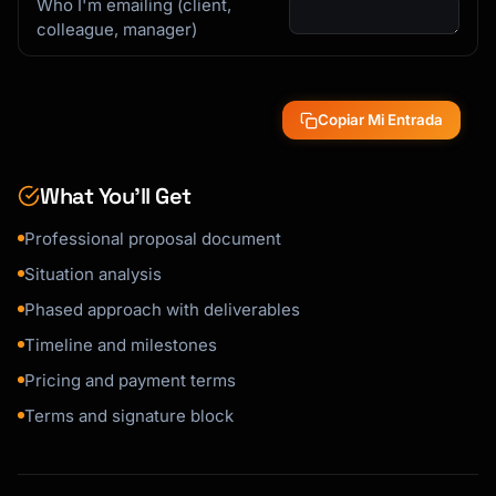
Who I'm emailing (client,
                  Prepared by:

colleague, manager)
                  [Your Name]

                  [Your Company]

                  [Date]

Copiar Mi Entrada
                  CONFIDENTIAL

What You’ll Get
═════════════════════════════════════════════
Professional proposal document
══════════════════

Situation analysis
─────────────────────────────────────────────
Phased approach with deliverables
──────────────────

1. EXECUTIVE SUMMARY

Timeline and milestones
─────────────────────────────────────────────
Pricing and payment terms
──────────────────

Terms and signature block
Thank you for the opportunity to submit this 
proposal. Based on

our conversations, we understand that 