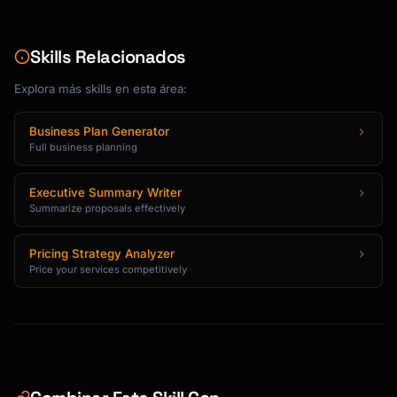
[Client] is looking to

[objective].

Skills Relacionados
## The Situation

Explora más skills en esta área:
[Brief description of client's current 
situation and context]

Business Plan Generator
Full business planning
## The Challenge

Executive Summary Writer
[Key challenges the client is facing]

Summarize proposals effectively
• [Challenge 1]

Pricing Strategy Analyzer
• [Challenge 2]

Price your services competitively
• [Challenge 3]

## Our Approach

[Your Company] proposes a [duration] 
engagement to [main
