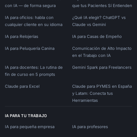
con IA — de forma segura
que tus Pacientes Sí Entienden
We will employ our proven [methodology name] 
approach:

IA para oficios: habla con
¿Qué IA elegir? ChatGPT vs
cualquier cliente en su idioma
Claude vs Gemini
[Diagram or visual representation if 
applicable]

IA para Relojerías
IA para Casas de Empeño
IA para Peluquería Canina
Comunicación de Alto Impacto
## Project Phases

en el Trabajo con IA
### Phase 1: [Name] ([Duration])

IA para docentes: La rutina de
Gemini Spark para Freelancers
fin de curso en 5 prompts
**Objective**: [What this phase will achieve]

Claude para Excel
Claude para PYMES en España
**Activities**:

y Latam: Conecta tus
• [Activity 1]

Herramientas
• [Activity 2]

• [Activity 3]

IA PARA TU TRABAJO
**Deliverables**:

IA para pequeña empresa
IA para profesores
• [Deliverable 1]

• [Deliverable 2]
