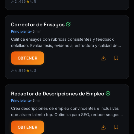
2.400
4.5
─────────────────────────────────────────────
──────────────────

Corrector de Ensayos
## Current State

Principiante
5 min
•
[Detailed description of client's current 
Califica ensayos con rúbricas consistentes y feedback
situation. Show

detallado. Evalúa tesis, evidencia, estructura y calidad de
that you understand their business and 
escritura con comentarios …
context.]

OBTENER
## Challenges

4.500
4.8
Based on our discovery conversations, we have 
identified the

Redactor de Descripciones de Empleo
following key challenges:

Principiante
5 min
•
Crea descripciones de empleo convincentes e inclusivas
**[Challenge 1: Title]**

que atraen talento top. Optimiza para SEO, reduce sesgos y
[Description and impact]

comunica claramente los …
OBTENER
**[Challenge 2: Title]**
