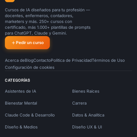
3. OBJECTIVES & SUCCESS CRITERIA

─────────────────────────────────────────────
Cursos de IA diseñados para tu profesión —
──────────────────

docentes, enfermeros, contadores,
marketers y más. 250+ cursos con
## Business Objectives

certificado, más 1.000+ plantillas de prompts
para ChatGPT, Claude y Gemini.
The primary business objectives for this 
Pedir un curso
engagement are:

1. [Business objective 1]

Acerca de
2. [Business objective 2]

Blog
Contacto
Política de Privacidad
Términos de Uso
3. [Business objective 3]

Configuración de cookies
CATEGORÍAS
## Project Objectives

Asistentes de IA
Bienes Raíces
This project will specifically achieve:

1. [Project objective 1]

Bienestar Mental
Carrera
2. [Project objective 2]

3. [Project objective 3]

Claude Code & Desarrollo
Datos & Analítica
Diseño & Medios
Diseño UX & UI
## Success Criteria
