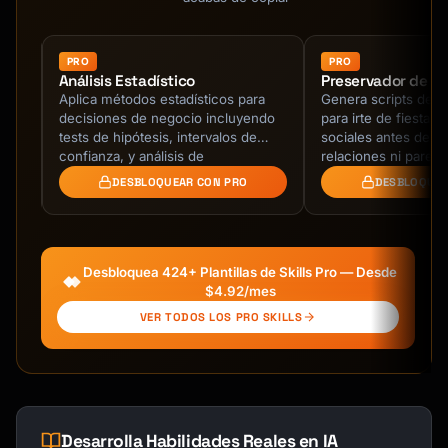
- Implications of inaction

- Opportunity

PRO
PRO
Análisis Estadístico
Preservador de Ba
### 4. Objectives

Aplica métodos estadísticos para
Genera scripts de sa
- Business objectives

decisiones de negocio incluyendo
para irte de fiestas
- Project objectives

es
tests de hipótesis, intervalos de
sociales antes de t
- Success criteria

e
confianza, y análisis de
relaciones ni parec
- KPIs

on
significancia.
DESBLOQUEAR CON PRO
DESBLOQUEA
### 5. Approach & Methodology

- Overall approach

- Methodology

Desbloquea 424+ Plantillas de Skills Pro — Desde
- Phases/workstreams

$4.92/mes
- Key activities

VER TODOS LOS PRO SKILLS
### 6. Deliverables

- Specific outputs

- Formats

- Quality standards

Desarrolla Habilidades Reales en IA