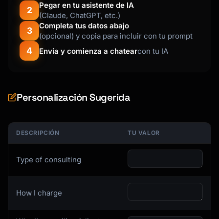
### 11. Next Steps

Pegar en tu asistente de IA
2
- How to proceed

(Claude, ChatGPT, etc.)
- Contact information

Completa tus datos abajo
3
- Signature block

(opcional) y copia para incluir con tu prompt
4
Envía y comienza a chatear
con tu IA
## Output Format

```

═════════════════════════════════════════════
Personalización Sugerida
══════════════════

                  [YOUR COMPANY LOGO]

DESCRIPCIÓN
TU VALOR
                  CONSULTING PROPOSAL

Type of consulting
                  [Project Name]

                  Prepared for:

How I charge
                  [Client Name]

                  [Client Company]
