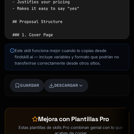
- Justifies your pricing

- Makes it easy to say "yes"

## Proposal Structure

### 1. Cover Page

- Client and project name

- Your company name/logo

Este skill funciona mejor cuando lo copias desde
Kai
- Date

findskill.ai — incluye variables y formato que podrían no
Buscador de cursos · aquí para ayudarte
- Confidentiality notice

transferirse correctamente desde otros sitios.
### 2. Executive Summary

- Situation overview

GUARDAR
DESCARGAR
- Key challenges

- Proposed approach

- Expected outcomes

- Investment summary

Mejora con Plantillas Pro
### 3. Situation Analysis

- Current state

Estas plantillas de skills Pro combinan genial con lo que
- Challenges identified

acabas de copiar