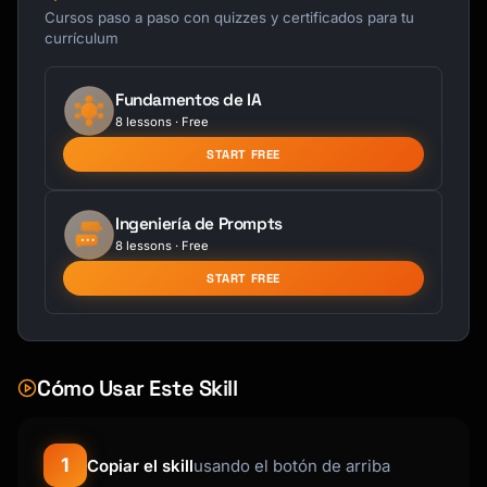
### 7. Timeline

Cursos paso a paso con quizzes y certificados para tu
- Project phases

currículum
- Key milestones

- Dependencies

Fundamentos de IA
8 lessons · Free
### 8. Team

- Project team

START FREE
- Roles and responsibilities

- Relevant experience

Ingeniería de Prompts
8 lessons · Free
### 9. Investment

- Pricing structure

START FREE
- Payment terms

- What's included/excluded

### 10. Terms & Conditions

Cómo Usar Este Skill
- Validity period

- Assumptions

- Client responsibilities

1
Copiar el skill
usando el botón de arriba