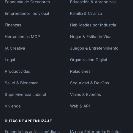
Economía de Creadores
Educación & Aprendizaje
We will measure success by:

Emprendedor Individual
Familia & Crianza
| Metric | Current | Target |

|--------|---------|--------|

Finanzas
Habilidades por Industria
| [KPI 1]| [Value] | [Value]|

Herramientas MCP
| [KPI 2]| [Value] | [Value]|

Hogar & Estilo de Vida
IA Creativa
Juegos & Entretenimiento
─────────────────────────────────────────────
──────────────────

Legal
Organización Digital
4. APPROACH & METHODOLOGY

─────────────────────────────────────────────
Productividad
Relaciones
──────────────────

Salud & Bienestar
Seguridad & DevOps
## Our Approach

Supervivencia Laboral
Viajes & Eventos
[Overall approach description - philosophy 
Vivienda
Web & API
and high-level

strategy]

RUTAS DE APRENDIZAJE
## Methodology

Entiende tus análisis médicos
IA para Enfermería: Folletos