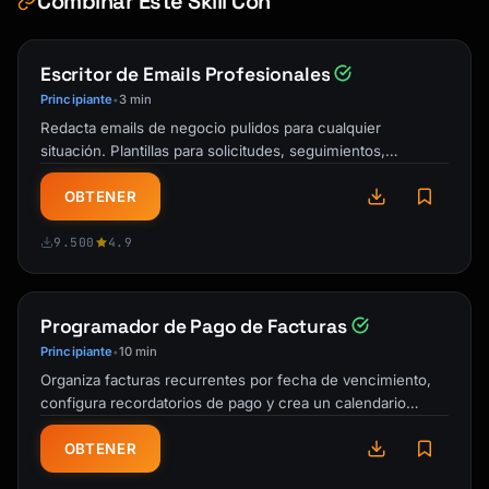
Combinar Este Skill Con
objective]. Our approach will:

• [Key approach element 1]

Escritor de Emails Profesionales
• [Key approach element 2]

• [Key approach element 3]

Principiante
3 min
•
Redacta emails de negocio pulidos para cualquier
## Expected Outcomes

situación. Plantillas para solicitudes, seguimientos,
presentaciones y conversaciones …
Upon completion, [Client] will have:

OBTENER
• [Outcome 1]

• [Outcome 2]

9.500
4.9
• [Outcome 3]

## Investment

Programador de Pago de Facturas
Principiante
10 min
•
Total investment: $[Amount]

Organiza facturas recurrentes por fecha de vencimiento,
Duration: [Timeframe]

configura recordatorios de pago y crea un calendario
mensual para evitar cargos por …
─────────────────────────────────────────────
OBTENER
──────────────────

2. SITUATION ANALYSIS
