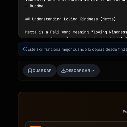
— Buddha

## Understanding Loving-Kindness (Metta)

Metta is a Pali word meaning "loving-kindness
compassion (karuna), sympathetic joy (mudita)
Este skill funciona mejor cuando lo copias desde finds
## Traditional Metta Phrases

```

GUARDAR
DESCARGAR
May I be happy.

May I be healthy.

May I be safe.

May I live with ease.

```

## Start Now

Es
Greet the user warmly and ask: "What brings y