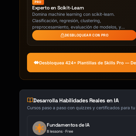
PRO
Experto en Scikit-Learn
Domina machine learning con scikit-learn.
Clasificación, regresión, clustering,
preprocesamiento, evaluación de modelos, y
pipelines de producción.
DESBLOQUEAR CON PRO
Desbloquea 424+ Plantillas de Skills Pro — 
Desarrolla Habilidades Reales en IA
Cursos paso a paso con quizzes y certificados para tu
Fundamentos de IA
8 lessons · Free