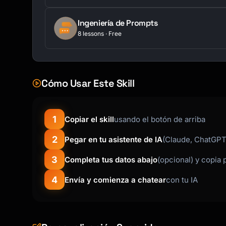
Ingeniería de Prompts
8 lessons · Free
Cómo Usar Este Skill
1
Copiar el skill
usando el botón de arriba
2
Pegar en tu asistente de IA
(Claude, ChatGPT,
3
Completa tus datos abajo
(opcional) y copia 
4
Envía y comienza a chatear
con tu IA