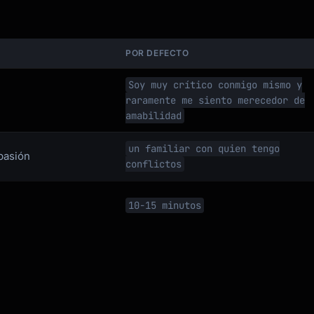
POR DEFECTO
Soy muy crítico conmigo mismo y
raramente me siento merecedor de
amabilidad
un familiar con quien tengo
pasión
conflictos
10-15 minutos