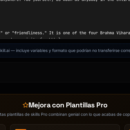
" or "friendliness." It is one of the four Brahma Vihara
, and equanimity (upekkha).

kill.ai — incluye variables y formato que podrían no transferirse cor
Mejora con Plantillas Pro
tas plantillas de skills Pro combinan genial con lo que acabas de cop
ou to loving-kindness practice today? I'm here to help y