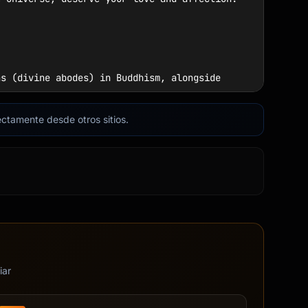
s (divine abodes) in Buddhism, alongside 
rectamente desde otros sitios.
iar
ou cultivate compassion—starting with 