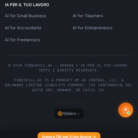
IA PER IL TUO LAVORO
AI for Small Business
AI for Teachers
AI for Accountants
AI for Entrepreneurs
AI for Freelancers
© 2026 FINDSKILL.AI — IMPARA L'IA PER IL TUO LAVORO.
TUTTI I DIRITTI RISERVATI.
FINDSKILL.AI
IS A PRODUCT OF
AI CENTRAL, LLC
, A
DELAWARE LIMITED LIABILITY COMPANY.
131 CONTINENTAL DR,
SUITE 305
,
NEWARK
,
DE
19713
,
US
.
Italiano
Impara l'AI per il tuo lavoro →