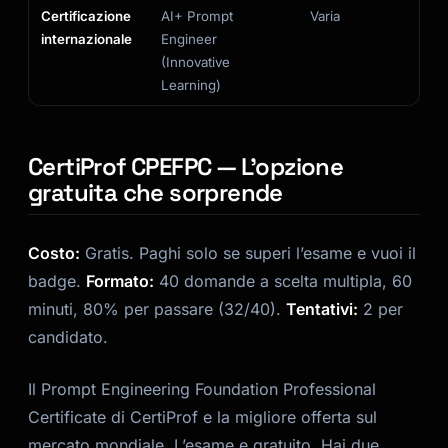
Certificazione
AI+ Prompt
Varia
Ce
internazionale
Engineer
te
(Innovative
Learning)
CertiProf CPEFPC — L’opzione
gratuita che sorprende
Costo:
Gratis. Paghi solo se superi l’esame e vuoi il
badge.
Formato:
40 domande a scelta multipla, 60
minuti, 80% per passare (32/40).
Tentativi:
2 per
candidato.
Il Prompt Engineering Foundation Professional
Certificate di CertiProf e la migliore offerta sul
mercato mondiale. L’esame e gratuito. Hai due