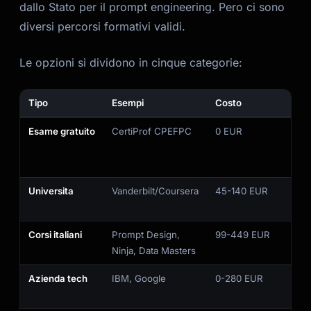
dallo Stato per il prompt engineering. Pero ci sono
diversi percorsi formativi validi.
Le opzioni si dividono in cinque categorie:
Tipo
Esempi
Costo
Co
Esame gratuito
CertiProf CPEFPC
0 EUR
Ba
vis
Li
Universita
Vanderbilt/Coursera
45-140 EUR
Cr
ac
Corsi italiani
Prompt Design,
99-449 EUR
Cer
Ninja, Data Masters
co
Azienda tech
IBM, Google
0-280 EUR
No
su