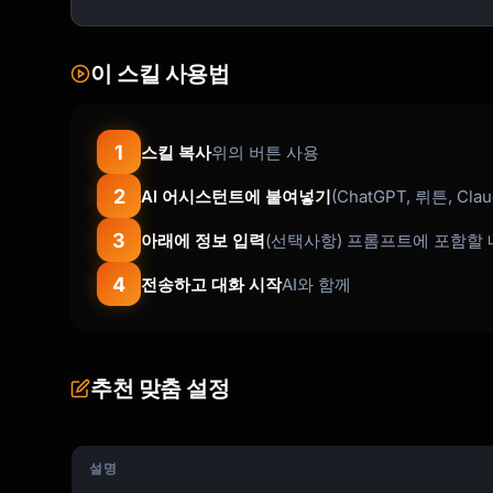
[One sentence benefit-focused description]

[Embedded video/GIF showing the feature]

이 스킬 사용법
These updates are available now in your accou
1
스킬 복사
위의 버튼 사용
[CTA: Explore What's New]

2
AI 어시스턴트에 붙여넣기
(ChatGPT, 뤼튼, Cla
Want a deeper dive? Join our live webinar on 
3
아래에 정보 입력
(선택사항) 프롬프트에 포함할 
[Webinar link]

4
전송하고 대화 시작
AI와 함께
Thank you for being part of {{company_name}}.
feedback made this possible.

[Signature]

추천 맞춤 설정
```

### Single Feature Spotlight

설명