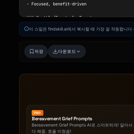
- Focused, benefit-driven

### Monthly/Quarterly Roundup

- Collection of updates

이 스킬은 findskill.ai에서 복사할 때 가장 잘 작동
- Bug fixes and improvements

- "What's new" digest

- Comprehensive but scannable

저장
다운로드
### Beta/Early Access

- Invite to try new features

- Exclusive preview

- Feedback opportunity

- Creates excitement

## Email Templates

PRO
### Major Release Announcement

Bereavement Grief Prompts
Bereavement Grief Prompts AI로 스마트하게! 알아서
```

다 해줌. 효율 미쳤음!