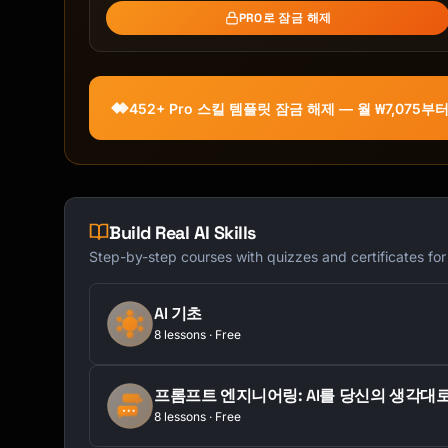
Subject: Introducing {{product_name}} 2.0 - E
PRO로 잠금 해제
Alt: The biggest {{product_name}} update ever
Hi {{customer_name}},

452+ Pro 스킬 템플릿 잠금 해제 — 월 ₩7,075부
Today we're excited to announce the biggest u
{{product_name}} yet!

After months of development (and lots of your
we're launching [Release Name].

Build Real AI Skills
Here's what's new:

Step-by-step courses with quizzes and certificates fo
🎯 **[Feature 1]**

AI 기초
[One sentence benefit-focused description]

8 lessons · Free
⚡ **[Feature 2]**

[One sentence benefit-focused description]

프롬프트 엔지니어링: AI를 당신의 생각대
8 lessons · Free
🔧 **[Feature 3]**
