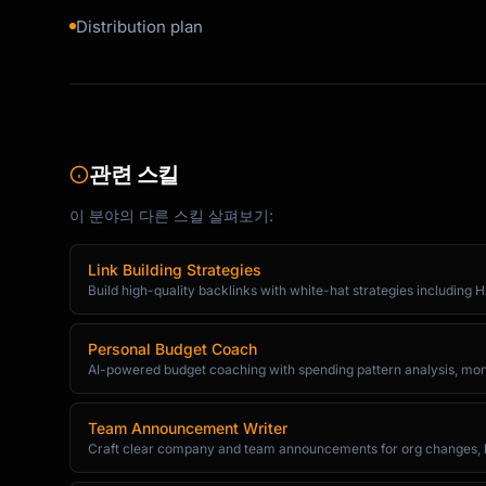
Distribution plan
[Screenshot or GIF]

[CTA: Try [Feature Name] Now]

Questions? Check out our [help article] or re
this email.

관련 스킬
이 분야의 다른 스킬 살펴보기:
Happy [using/building/creating]!

[Signature]

Link Building Strategies
```

Build high-quality backlinks with white-hat strategies including HA
### Monthly Update Roundup

Personal Budget Coach
AI-powered budget coaching with spending pattern analysis, money 
```

Subject: What's new in [Month]: [X] updates f
Team Announcement Writer
Alt: [Month] updates: Dark mode, faster expor
Craft clear company and team announcements for org changes, lau