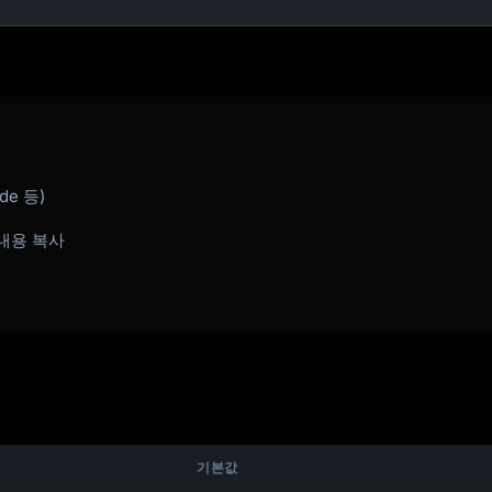
nt.

ude 등)
[date]:

내용 복사
 Your

기본값