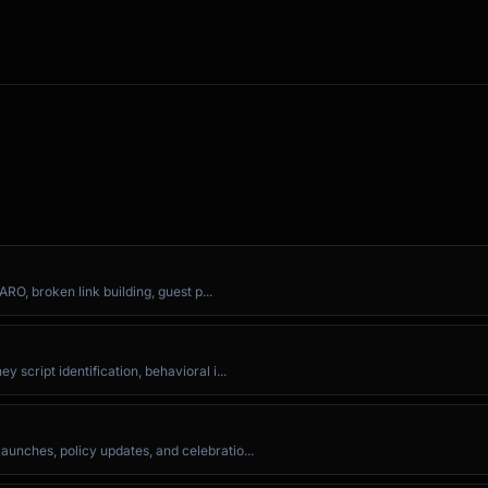
ply to

RO, broken link building, guest p...
script identification, behavioral i...
or you

ts, and more

nches, policy updates, and celebratio...