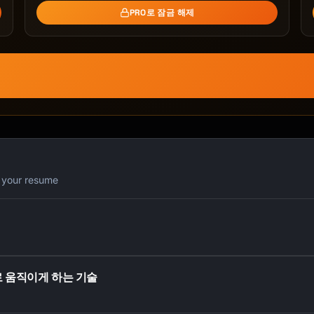
verything you asked for

PRO로 잠금 해제
 is here 🚀

터
pdate to

 feedback),

r your resume
로 움직이게 하는 기술