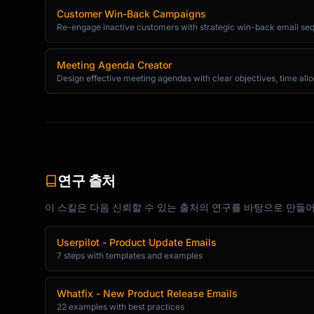
Hi {{customer_name}},

Customer Win-Back Campaigns
Re-engage inactive customers with strategic win-back email seq
Here's everything we shipped in [Month]:

Meeting Agenda Creator
━━━━━━━━━━━━━━━━━━━━━━━━━━━━━━━━

Design effective meeting agendas with clear objectives, time all
🆕 **New Features**

**[Feature 1]** [NEW]

[Brief description]. [Learn more →]

연구 출처
**[Feature 2]** [NEW]

[Brief description]. [Learn more →]

이 스킬은 다음 신뢰할 수 있는 출처의 연구를 바탕으로 만들
━━━━━━━━━━━━━━━━━━━━━━━━━━━━━━━━

Userpilot - Product Update Emails
7 steps with templates and examples
⚡ **Improvements**

• [Improvement 1]

Whatfix - New Product Release Emails
22 examples with best practices
• [Improvement 2]
