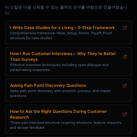
이 스킬은 다음 신뢰할 수 있는 출처의 연구를 바탕으로 만들어졌습니
다:
I Write Case Studies for a Living – 5-Step Framework
Comprehensive framework: Hook, Setup, Action, Payoff, Proof
structure for case studies
How I Run Customer Interviews – Why They're Better
Than Surveys
Effective interview techniques including open dialogue and
paraphrasing responses
Asking Pain Point Discovery Questions
Deep pain point discovery with emotion, process, and impact
questions
How to Ask the Right Questions During Customer
Research
Three-part interview structure covering emotions, feature requests,
and design feedback