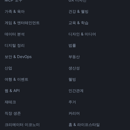
MCP 도구
UX 디자인
가족 & 육아
건강 & 웰빙
게임 & 엔터테인먼트
교육 & 학습
데이터 분석
디자인 & 미디어
디지털 정리
법률
보안 & DevOps
부동산
산업
생산성
여행 & 이벤트
웰빙
웹 & API
인간관계
재테크
주거
직장 생존
커리어
크리에이터 이코노미
홈 & 라이프스타일