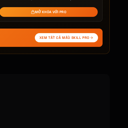
MỞ KHÓA VỚI PRO
XEM TẤT CẢ MẪU SKILL PRO