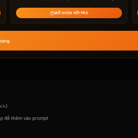
MỞ KHÓA VỚI PRO
tháng
.v.)
ép để thêm vào prompt