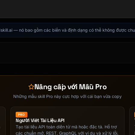
indskill.ai — nó bao gồm các biến và định dạng có thể không được ch
tc.] |

go / etc.] |

Nâng cấp với Mẫu Pro
Những mẫu skill Pro này cực hợp với cái bạn vừa copy
PRO
Người Viết Tài Liệu API
h
Tạo tài liệu API toàn diện từ mã hoặc đặc tả. Hỗ trợ
các chuẩn mở, REST, GraphQL với ví dụ và xử lý lỗi.