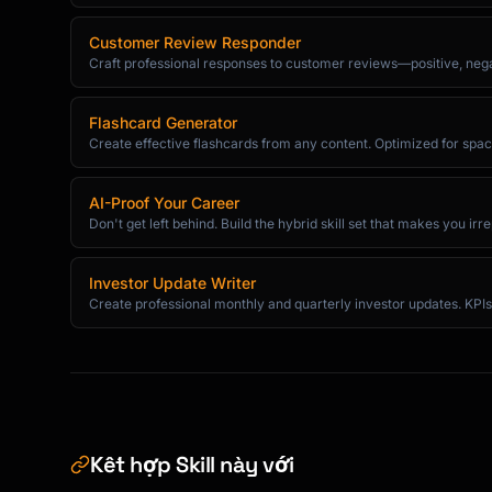
Customer Review Responder
3-20 Authors:

Craft professional responses to customer reviews—positive, negat
List all authors with & before last.

In-text: (First Author et al., Year)

Flashcard Generator
Create effective flashcards from any content. Optimized for space
21+ Authors:

First 19 authors . . . Last author.

```

AI-Proof Your Career
Don't get left behind. Build the hybrid skill set that makes you irre
#### Edited Book

```

Investor Update Writer
Editor, E. E. (Ed.). (Year). Title of work. P
Create professional monthly and quarterly investor updates. KPIs
Editor, E. E., & Editor, F. F. (Eds.). (Year)
```

#### Book Chapter

```

Author, A. A. (Year). Title of chapter. In E.
Kết hợp Skill này với