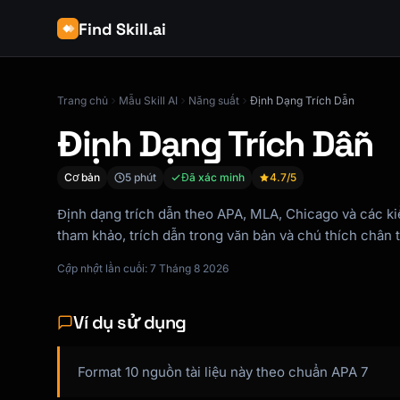
Find Skill.ai
Trang chủ
Mẫu Skill AI
Năng suất
Định Dạng Trích Dẫn
Định Dạng Trích Dẫn
Cơ bản
5 phút
Đã xác minh
4.7
/5
Định dạng trích dẫn theo APA, MLA, Chicago và các ki
tham khảo, trích dẫn trong văn bản và chú thích chân 
Cập nhật lần cuối: 7 Tháng 8 2026
Ví dụ sử dụng
Format 10 nguồn tài liệu này theo chuẩn APA 7