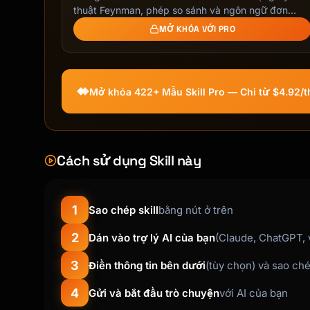
## In-Text Citation

thuật Feynman, phép so sánh và ngôn ngữ đơn
giản.
MỞ KHÓA VỚI PRO
**Parenthetical**:

[Parenthetical format]

**Narrative**:

Mở khóa 422+ Mẫu Skill Pro — Chỉ từ $4.92/
[Narrative format]

**With Page Number**:

[Format with page number]

Cách sử dụng Skill này
**Multiple Authors**:

[Format for first use vs subsequent]

1
Sao chép skill
bằng nút ở trên
---

2
Dán vào trợ lý AI của bạn
(Claude, ChatGPT, v
## Alternate Styles

3
Điền thông tin bên dưới
(tùy chọn) và sao ch
**APA 7th**:

4
Gửi và bắt đầu trò chuyện
với AI của bạn
[Citation in APA format]
