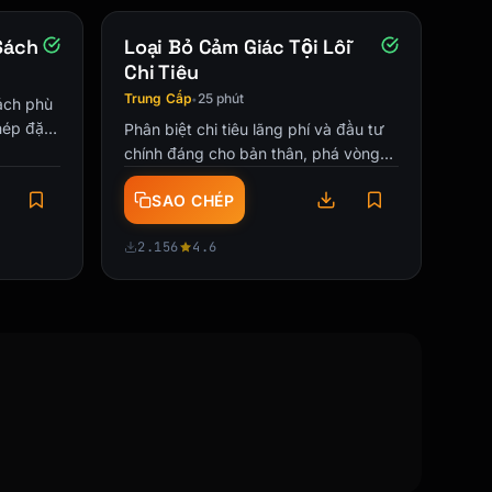
Sách
Loại Bỏ Cảm Giác Tội Lỗi
Chi Tiêu
Trung Cấp
25 phút
•
ách phù
hép đặc
Phân biệt chi tiêu lãng phí và đầu tư
ssue), page–page. DOI

c ngân
chính đáng cho bản thân, phá vòng
ài …
xoáy tự trách và xây dựng mối quan
SAO CHÉP
hệ lành mạnh với tiền bạc qua tái …
 112-128. https://doi.org/10.xxxx

2.156
4.6