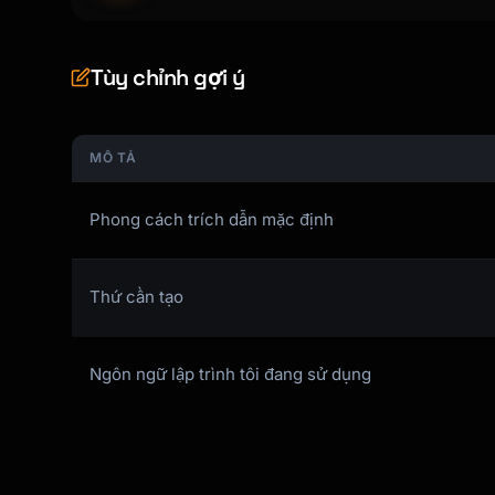
**MLA 9th**:

[Citation in MLA format]

Tùy chỉnh gợi ý
**Chicago (Notes-Bibliography)**:

[Citation in Chicago format]

MÔ TẢ
**Chicago (Author-Date)**:

Phong cách trích dẫn mặc định
[Citation in Chicago AD format]

---

Thứ cần tạo
## Notes

Ngôn ngữ lập trình tôi đang sử dụng
[Any special considerations for this source]

```

## APA 7th Edition
