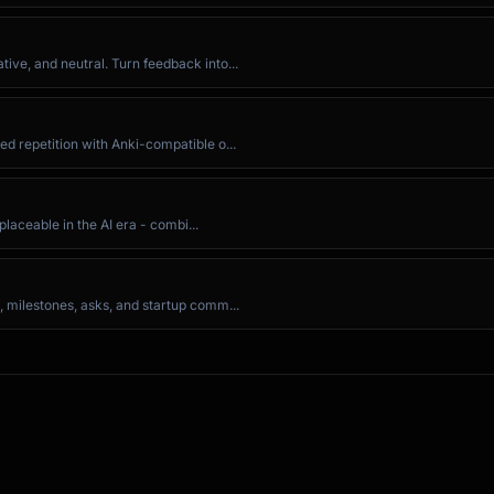
ive, and neutral. Turn feedback into...
d repetition with Anki-compatible o...
placeable in the AI era - combi...
ublisher.

, milestones, asks, and startup comm...
. Title. Publisher.

 E. Editor (Ed.), Title of book (pp. xx-xx). Publisher. 