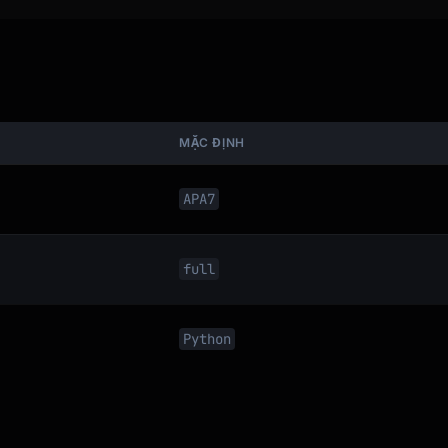
MẶC ĐỊNH
APA7
full
Python