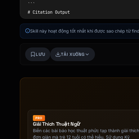
```

# Citation Output

## Source Information

Skill này hoạt động tốt nhất khi được sao chép từ f
| Element | Value |

|---------|-------|

LƯU
TẢI XUỐNG
| Source Type | [Book / Journal / Website / e
| Citation Style | [APA 7th / MLA 9th / Chica
---

## Full Reference Entry

**[Style] Format**:

[Complete formatted citation]

PRO
Giải Thích Thuật Ngữ
---

Biến các bài báo học thuật phức tạp thành giải thíc
đơn giản mà trẻ 12 tuổi có thể hiểu. Sử dụng Kỹ