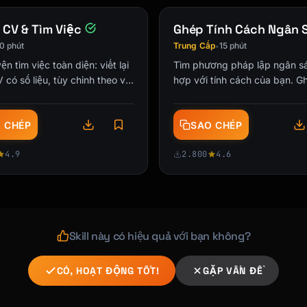
 CV & Tìm Việc
Ghép Tính Cách Ngân 
0 phút
Trung Cấp
15 phút
•
ện tìm việc toàn diện: viết lại
Tìm phương pháp lập ngân s
V có số liệu, tùy chỉnh theo vị
hợp với tính cách của bạn. G
 (Year). Title of article. Title of Periodical, volume(i
ẩn bị phỏng vấn hành vi với
điểm tính cách với chiến lượ
yện STAR và soạn …
sách tối ưu để tạo thói quen t
 CHÉP
SAO CHÉP
rcise on cognition. Journal of Health Psychology, 25(3),
4.9
2.800
4.6
Skill này có hiệu quả với bạn không?
e. Site Name. URL

CÓ, HOẠT ĐỘNG TỐT!
GẶP VẤN ĐỀ
URL
