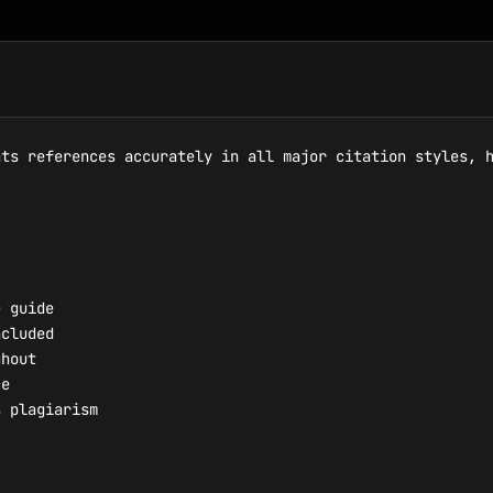
ts references accurately in all major citation styles, h
 guide

cluded

hout

e

 plagiarism
