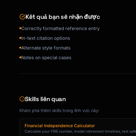
### Reference Formats

Kết quả bạn sẽ nhận được
#### Book (Single Author)

```

Correctly formatted reference entry
Reference:

Author, A. A. (Year). Title of work: Capital 
In-text citation options
Alternate style formats
Example:

Notes on special cases
Gladwell, M. (2008). Outliers: The story of s
In-text:

(Gladwell, 2008)

Gladwell (2008)

```

Skills liên quan
#### Book (Multiple Authors)

Khám phá thêm skills trong lĩnh vực này:
```

2 Authors:

Financial Independence Calculator
Author, A. A., & Author, B. B. (Year). Title.
Calculate your FIRE number, model retirement timelines, test safe
In-text: (Author & Author, Year)
