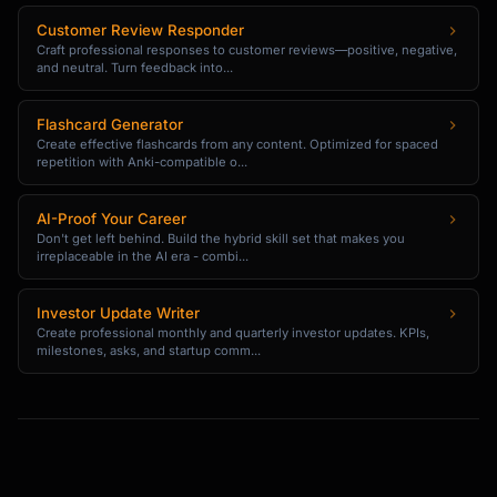
Editor, E. E. (Ed.). (Year). Title of work. 
Customer Review Responder
Publisher.

Craft professional responses to customer reviews—positive, negative,
and neutral. Turn feedback into...
Editor, E. E., & Editor, F. F. (Eds.). 
(Year). Title. Publisher.

```

Flashcard Generator
Create effective flashcards from any content. Optimized for spaced
repetition with Anki-compatible o...
#### Book Chapter

```

Author, A. A. (Year). Title of chapter. In E. 
AI-Proof Your Career
Don't get left behind. Build the hybrid skill set that makes you
E. Editor (Ed.), Title of book (pp. xx-xx). 
irreplaceable in the AI era - combi...
Publisher. DOI

Investor Update Writer
In-text: (Author, Year)

Create professional monthly and quarterly investor updates. KPIs,
```

milestones, asks, and startup comm...
#### Journal Article

```

Author, A. A., Author, B. B., & Author, C. C. 
(Year). Title of article. Title of 
Periodical, volume(issue), page–page. DOI
