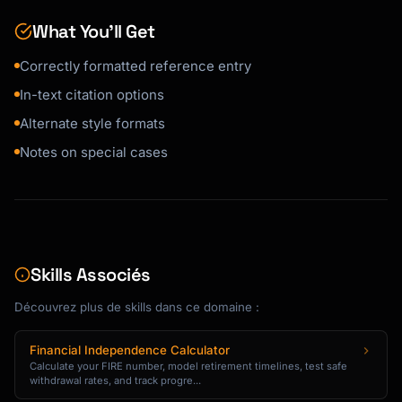
(Gladwell, 2008)

Gladwell (2008)

What You’ll Get
```

Correctly formatted reference entry
#### Book (Multiple Authors)

In-text citation options
```

Alternate style formats
2 Authors:

Author, A. A., & Author, B. B. (Year). Title. 
Notes on special cases
Publisher.

In-text: (Author & Author, Year)

3-20 Authors:

List all authors with & before last.

In-text: (First Author et al., Year)

Skills Associés
21+ Authors:

Découvrez plus de skills dans ce domaine :
First 19 authors . . . Last author.

```

Financial Independence Calculator
Calculate your FIRE number, model retirement timelines, test safe
#### Edited Book

withdrawal rates, and track progre...
```
