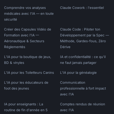
Last, First. Title of Book. Place: Publisher, 
Comprendre vos analyses
Claude Cowork : l'essentiel
Year.

médicales avec l'IA — en toute
```

sécurité
#### Journal Article (Footnote)

Créer des Capsules Vidéo de
Claude Code : Piloter ton
```

Formation avec l'IA —
Développement par la Spec —
First Note:

Aéronautique & Secteurs
Méthode, Gardes-fous, Zéro
1. First Last, "Title of Article," Journal 
Réglementés
Dérive
Name volume, no. issue (Year): page.

L'IA pour ta boutique de jeux,
IA et confidentialité : ce qu'il
Bibliography:

BD & vinyles
ne faut jamais partager
Last, First. "Title of Article." Journal Name 
volume, no. issue (Year): pages.

L'IA pour les Toiletteurs Canins
L'IA pour la généalogie
```

L'IA pour les éducateurs de
Communication
### Author-Date Format

foot des jeunes
professionnelle à fort impact
avec l'IA
#### Book

IA pour enseignants : La
Comptes rendus de réunion
```

routine de fin d'année en 5
avec l'IA
Reference:
