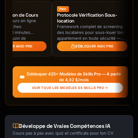
## Full Reference Entry

PRO
mplétion de Cours
Protocole Vérification Sous-
location
des cours en ligne
**[Style] Format**:

en tranches
Framework complet de screening
[Complete formatted citation]

s de 20 minutes
des locataires pour sous-louer ton
 avec suivi de
appartement en toute sécurité —
---

 et checkpoints de
vérification de crédit, références et
BLOQUER AVEC PRO
DÉBLOQUER AVEC PRO
exigences …
## In-Text Citation

**Parenthetical**:

Débloquer 425+ Modèles de Skills Pro — À partir
[Parenthetical format]

de 4,92 $/mois
VOIR TOUS LES MODÈLES DE SKILLS PRO
**Narrative**:

[Narrative format]

**With Page Number**:

[Format with page number]

Développe de Vraies Compétences IA
**Multiple Authors**:

Cours pas à pas avec quiz et certificats pour ton CV