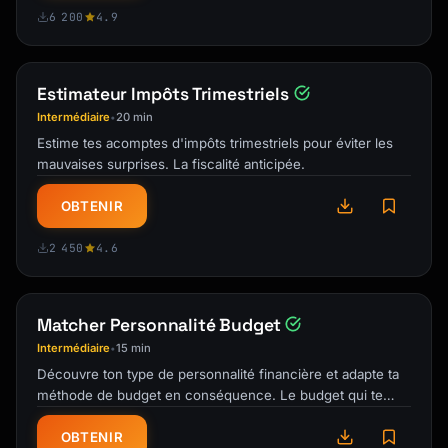
```

6 200
4.9
#### Newspaper Article (Online)

```

Estimateur Impôts Trimestriels
Author, A. A. (Year, Month Day). Title of 
article. Newspaper Name. URL

Intermédiaire
20 min
•
```

Estime tes acomptes d'impôts trimestriels pour éviter les
mauvaises surprises. La fiscalité anticipée.
## MLA 9th Edition

OBTENIR
### Works Cited Formats

2 450
4.6
#### Book (Single Author)

```

Works Cited:

Matcher Personnalité Budget
Last name, First name. Title of Book. 
Intermédiaire
15 min
•
Publisher, Year.

Découvre ton type de personnalité financière et adapte ta
méthode de budget en conséquence. Le budget qui te
Example:

ressemble.
Gladwell, Malcolm. Outliers: The Story of 
OBTENIR
Success. Little, Brown and Company, 2008.
