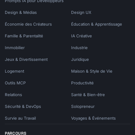
Prompts IA pour Développeurs
#### Article from Database

```

Design & Médias
Design UX
Author(s). "Title of Article." Title of 
Journal, vol. #, no. #, Year, pp. #-#. 
Économie des Créateurs
Éducation & Apprentissage
Database Name, DOI or URL.

```

Famille & Parentalité
IA Créative
## Chicago Style

Immobilier
Industrie
Jeux & Divertissement
Juridique
### Notes-Bibliography Format

Logement
Maison & Style de Vie
#### Book (Footnote/Endnote)

```

Outils MCP
Productivité
First Note:

1. First Last, Title of Book (Place: 
Relations
Santé & Bien-être
Publisher, Year), page.

Sécurité & DevOps
Solopreneur
Short Note:

Survie au Travail
Voyages & Événements
2. Last, Title, page.

PARCOURS
Bibliography:
