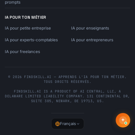
prompts
Last, First. Year. Title. Place: Publisher.

In-text: (Last Year, page)

IA POUR TON MÉTIER
```

IA pour petite entreprise
IA pour enseignants
#### Journal Article

IA pour experts-comptables
IA pour entrepreneurs
```

Reference:

IA pour freelances
Last, First. Year. "Title of Article." 
Journal volume (issue): pages. DOI.

In-text: (Last Year)

© 2026 FINDSKILL.AI — APPRENDS L'IA POUR TON MÉTIER.
```

TOUS DROITS RÉSERVÉS.
FINDSKILL.AI
IS A PRODUCT OF
AI CENTRAL, LLC
, A
## Harvard Style

DELAWARE LIMITED LIABILITY COMPANY.
131 CONTINENTAL DR,
SUITE 305
,
NEWARK
,
DE
19713
,
US
.
### Reference Formats

#### Book

Français
```
