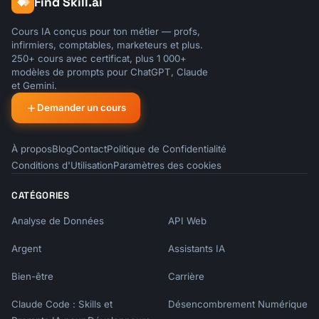
Find Skill.ai
With DOI:

Cours IA conçus pour ton métier — profs,
Author(s). "Title of Article." Title of 
infirmiers, comptables, marketeurs et plus.
Journal, vol. #, no. #, Year, pp. #-#. DOI.

250+ cours avec certificat, plus 1 000+
modèles de prompts pour ChatGPT, Claude
et Gemini.
In-text: (Author 45)

```

Demander un cours
#### Website

```

À propos
Blog
Contact
Politique de Confidentialité
Author. "Title of Page." Title of Website, 
Conditions d'Utilisation
Paramètres des cookies
Publisher, Day Month Year, URL.

CATÉGORIES
No author:

Analyse de Données
API Web
"Title of Page." Title of Website, Publisher, 
Day Month Year, URL.

Argent
Assistants IA
In-text: (Author) or ("Title")

Bien-être
Carrière
```

Claude Code : Skills et
Désencombrement Numérique