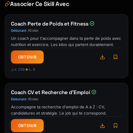
Associer Ce Skill Avec
Example:

Smith, J., & Jones, M. (2020). Effects of 
Coach Perte de Poids et Fitness
exercise on cognition. Journal of Health 
Psychology, 25(3), 112-128. 
Débutant
10 min
•
https://doi.org/10.xxxx

Un coach pour t'accompagner dans ta perte de poids avec
nutrition et exercice. Les kilos qui partent durablement.
In-text: (Smith & Jones, 2020)

```

OBTENIR
#### Website

4 250
4.8
```

Author, A. A. (Year, Month Day). Title of 
page. Site Name. URL

Coach CV et Recherche d'Emploi
Débutant
10 min
•
No author:

Accompagne ta recherche d'emploi de A à Z : CV,
Title of page. (Year, Month Day). Site Name. 
candidatures et stratégie. Le job qui te correspond.
URL

OBTENIR
In-text: (Author, Year) or ("Title," Year)
