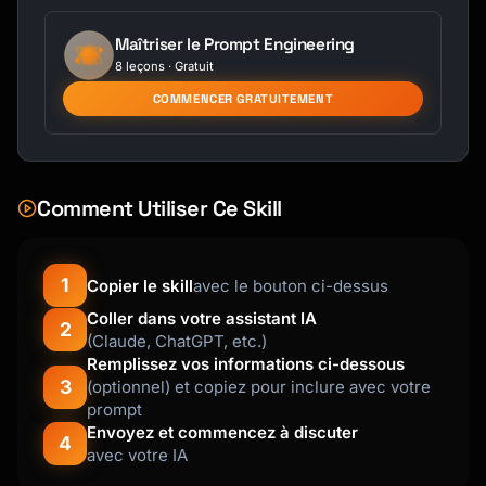
[Format for first use vs subsequent]

Maîtriser le Prompt Engineering
---

8 leçons · Gratuit
## Alternate Styles

COMMENCER GRATUITEMENT
**APA 7th**:

[Citation in APA format]

Comment Utiliser Ce Skill
**MLA 9th**:

[Citation in MLA format]

1
Copier le skill
avec le bouton ci-dessus
**Chicago (Notes-Bibliography)**:

[Citation in Chicago format]

Coller dans votre assistant IA
2
(Claude, ChatGPT, etc.)
**Chicago (Author-Date)**:

Remplissez vos informations ci-dessous
[Citation in Chicago AD format]

3
(optionnel) et copiez pour inclure avec votre
prompt
---

Envoyez et commencez à discuter
4
avec votre IA
## Notes
