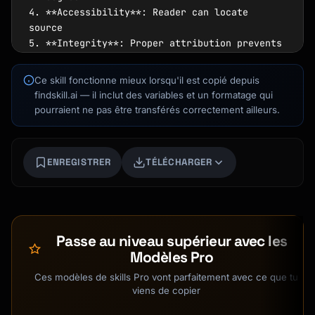
4. **Accessibility**: Reader can locate 
source

5. **Integrity**: Proper attribution prevents 
plagiarism

Ce skill fonctionne mieux lorsqu'il est copié depuis
## Output Format

findskill.ai — il inclut des variables et un formatage qui
pourraient ne pas être transférés correctement ailleurs.
```

# Citation Output

Kai
Recherche de cours · là pour t'aider
ENREGISTRER
TÉLÉCHARGER
## Source Information

| Element | Value |

|---------|-------|

| Source Type | [Book / Journal / Website / 
Passe au niveau supérieur avec les
etc.] |

Modèles Pro
| Citation Style | [APA 7th / MLA 9th / 
Chicago / etc.] |

Ces modèles de skills Pro vont parfaitement avec ce que tu
viens de copier
---
