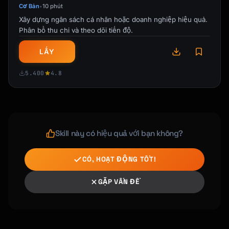
| Stocks | X% | X% |

Cơ Bản
10 phút
•
| Bonds | X% | X% |

Xây dựng ngân sách cá nhân hoặc doanh nghiệp hiệu quả.
| Cash | X% | X% |

Phân bổ thu chi và theo dõi tiến độ.
Rule of thumb: 110 - age = stock allocation %

LẤY
---

5.400
4.8
## Milestones & Checkpoints

### By Age [Current + 5]

- [ ] Save $X

Skill này có hiệu quả với bạn không?
- [ ] [Other milestone]

### By Age [Current + 10]

CÓ, HOẠT ĐỘNG TỐT!
- [ ] Save $X

- [ ] [Other milestone]

GẶP VẤN ĐỀ
### By Retirement

- [ ] Reach $X nest egg

- [ ] [Other goal]
