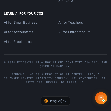
cứu với AI
LEARN AI FOR YOUR JOB
AI for Small Business
AI for Teachers
AI for Accountants
AI for Entrepreneurs
AI for Freelancers
© 2026 FINDSKILL.AI — HỌC AI CHO CÔNG VIỆC CỦA BẠN. BẢN
QUYỀN ĐÃ ĐĂNG KÝ.
FINDSKILL.AI
IS A PRODUCT OF
AI CENTRAL, LLC
, A
DELAWARE LIMITED LIABILITY COMPANY.
131 CONTINENTAL DR,
SUITE 305
,
NEWARK
,
DE
19713
,
US
.
Tiếng Việt