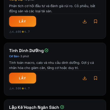
Phân tích cơ hội đầu tư và đánh giá rủi ro. Cổ phiếu, bất
## Recommended Strategy

động sản và các loại tài sản.
### Immediate Actions

LẤY
1. [ ] [Action 1 - e.g., increase 401k to get 
full match]

4.600
4.7
2. [ ] [Action 2 - e.g., open Roth IRA]

3. [ ] [Action 3]

Tính Dinh Dưỡng
### Account Allocation

| Account | Contribution | Why |

Cơ Bản
3 phút
•
|---------|--------------|-----|

Tính toán macro, calo và nhu cầu dinh dưỡng. Gợi ý cá
| 401(k) | $X/mo | [Get match, tax deduction] 
nhân hóa cho giảm cân, tăng cơ hoặc duy trì.
|

| Roth IRA | $X/mo | [Tax-free growth] |

LẤY
| Taxable | $X/mo | [Additional savings] |

4.500
4.7
### Investment Allocation (Age-Based)

| Asset Class | Current | Recommended |

|-------------|---------|-------------|

Lập Kế Hoạch Ngân Sách