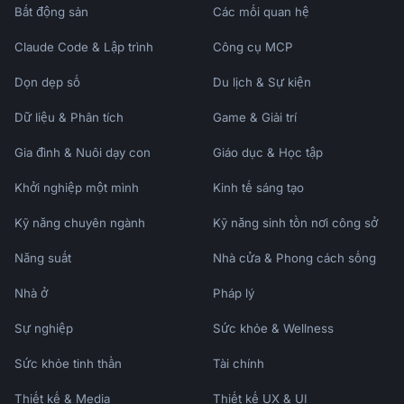
- [ ] Update savings totals

Bất động sản
Các mối quan hệ
- [ ] Review investment allocation

- [ ] Check contribution limits

Claude Code & Lập trình
Công cụ MCP
- [ ] Reassess retirement date

Dọn dẹp số
Du lịch & Sự kiện
- [ ] Update expense estimates

```

Dữ liệu & Phân tích
Game & Giải trí
## What I Need

Gia đình & Nuôi dạy con
Giáo dục & Học tập
1. **Current age** and **target retirement 
Khởi nghiệp một mình
Kinh tế sáng tạo
age**

Kỹ năng chuyên ngành
2. **Current savings**: 401k, IRA, other 
Kỹ năng sinh tồn nơi công sở
investments

Năng suất
Nhà cửa & Phong cách sống
3. **Monthly contributions**: How much are 
you saving?

Nhà ở
Pháp lý
4. **Expected expenses**: Lifestyle 
expectations in retirement?

Sự nghiệp
Sức khỏe & Wellness
5. **Other income**: Social Security 
estimate, pension, etc.?

Sức khỏe tinh thần
Tài chính
6. **Concerns**: Any specific worries or 
Thiết kế & Media
Thiết kế UX & UI
questions?
