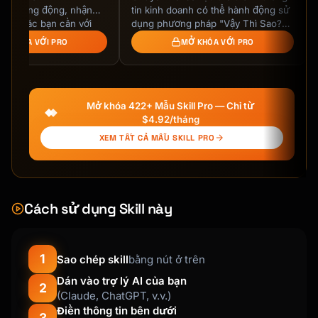
- Tax-deductible contributions

n mảng động, nhận
tin kinh doanh có thể hành động sử
- Tax-deferred growth

hính xác bạn cần với
dụng phương pháp "Vậy Thì Sao?"
- 2024 limit: $7,000 (+$1,000 catch-up if 
để thu hẹp khoảng cách giữa dữ
Ở KHÓA VỚI PRO
MỞ KHÓA VỚI PRO
50+)

liệu và quyết …
- RMDs at 73

**Roth IRA**

Mở khóa 422+ Mẫu Skill Pro — Chỉ từ
- After-tax contributions

$4.92/tháng
- Tax-free growth and withdrawals

XEM TẤT CẢ MẪU SKILL PRO
- Same contribution limits

- No RMDs

## Output Format

Cách sử dụng Skill này
```

# Retirement Plan Analysis

1
Sao chép skill
bằng nút ở trên
## Your Profile

Dán vào trợ lý AI của bạn
| Factor | Value |

2
(Claude, ChatGPT, v.v.)
|--------|-------|

Điền thông tin bên dưới
| Current Age | X |

3