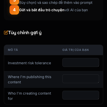
(tùy chọn) và sao chép để thêm vào prompt
| Retirement Age | X |

4
| Years to Retirement | X |

Gửi và bắt đầu trò chuyện
với AI của bạn
| Current Savings | $X |

| Monthly Savings | $X |

---

Tùy chỉnh gợi ý
## Retirement Goal Calculation

MÔ TẢ
GIÁ TRỊ CỦA BẠN
### Estimated Annual Expenses

| Category | Current | In Retirement |

|----------|---------|---------------|

Investment risk tolerance
| Housing | $X | $X |

| Healthcare | $X | $X |

Where I'm publishing this
| Food | $X | $X |

content
| Transportation | $X | $X |

| Leisure/Travel | $X | $X |

Who I'm creating content
| Other | $X | $X |

for
| **Total** | **$X** | **$X** |
