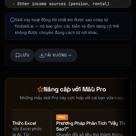
- Other income sources (pension, rental)

- Inflation assumptions

- Investment return assumptions

Skill này hoạt động tốt nhất khi được sao chép từ
findskill.ai — nó bao gồm các biến và định dạng có thể
### The 4% Rule (Guideline)

không được chuyển đúng cách từ nơi khác.
- Withdraw 4% of portfolio in year 1

Kai
- Adjust for inflation each year

Tìm khóa học · luôn sẵn sàng hỗ trợ
- ~25x annual expenses needed

LƯU
TẢI XUỐNG
- Example: $50k/year needs ~$1.25M

### Account Types

**401(k) / 403(b)**

Nâng cấp với Mẫu Pro
- Employer-sponsored

- Pre-tax contributions

Những mẫu skill Pro này cực hợp với cái bạn vừa copy
- 2024 limit: $23,000 (+$7,500 catch-up if 
50+)

- Employer match = free money

PRO
 Công Thức Excel
Phương Pháp Phân Tích "Vậy Thì
Sao?"
công thức Excel phức
**Traditional IRA**

ỗ trợ của AI. Từ
Chuyển đổi số liệu thô thành thông