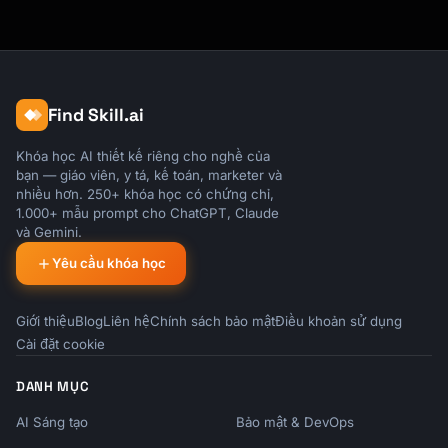
---

## Risk Factors & Contingencies

Find Skill.ai
| Risk | Impact | Mitigation |

|------|--------|------------|

Khóa học AI thiết kế riêng cho nghề của
| Market downturn | Lower returns | 
bạn — giáo viên, y tá, kế toán, marketer và
Diversification, rebalancing |

nhiều hơn. 250+ khóa học có chứng chỉ,
| Healthcare costs | Higher expenses | HSA, 
1.000+ mẫu prompt cho ChatGPT, Claude
và Gemini.
insurance planning |

| Inflation | Eroded purchasing power | TIPS, 
Yêu cầu khóa học
growth investments |

| Longevity | Outliving money | Conservative 
Giới thiệu
withdrawal rate |

Blog
Liên hệ
Chính sách bảo mật
Điều khoản sử dụng
Cài đặt cookie
---

DANH MỤC
## Annual Review Checklist

AI Sáng tạo
Bảo mật & DevOps