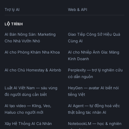
Trợ lý AI
Web & API
Let's plan for your future!
LỘ TRÌNH
AI Bán Nông Sản: Marketing
Giao Tiếp Công Sở Hiệu Quả
Cho Nhà Vườn Nhỏ
Cùng AI
AI cho Phòng Khám Nha Khoa
AI cho Nhiếp Ảnh Gia: Mảng
Kinh Doanh
AI cho Chủ Homestay & Airbnb
Perplexity — trợ lý nghiên cứu
có dẫn nguồn
Luật AI Việt Nam — sáu vùng
HeyGen — avatar AI biết nói
đỏ người dùng cần biết
tiếng Việt
AI tạo video — Kling, Veo,
AI Agent — tự động hoá việc
Hailuo cho người mới
thật bằng tác nhân AI
Xây Hệ Thống AI Cá Nhân
NotebookLM — học & nghiên