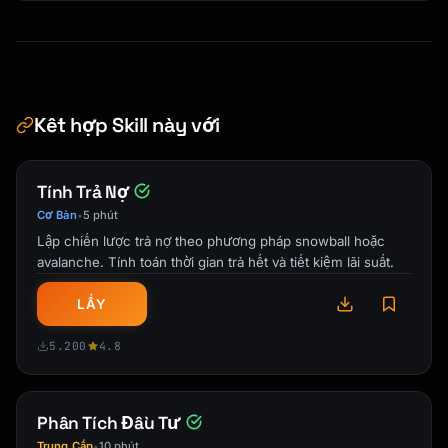
### Gap Analysis

| Metric | Target | Projected | Difference |

|--------|--------|-----------|------------|

| Nest Egg | $X | $X | $X |

| Monthly Income | $X | $X | $X |

Kết hợp Skill này với
---

Tính Trả Nợ
## Savings Scenarios

Cơ Bản
5 phút
•
| Scenario | Monthly Savings | Result at 
Lập chiến lược trả nợ theo phương pháp snowball hoặc
Retirement |

avalanche. Tính toán thời gian trả hết và tiết kiệm lãi suất.
|----------|-----------------|---------------
-------|

LẤY
| Current | $X | $X |

| +$200/mo | $X | $X |

5.200
4.8
| +$500/mo | $X | $X |

| Max contributions | $X | $X |

Phân Tích Đầu Tư
---

Trung Cấp
10 phút
•