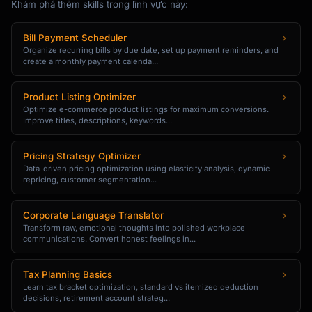
|

Khám phá thêm skills trong lĩnh vực này:
### Gap to Fill from Savings

Bill Payment Scheduler
- Annual expenses: $X

Organize recurring bills by due date, set up payment reminders, and
create a monthly payment calenda...
- Known income: $X

- **Gap**: $X/year from portfolio

Product Listing Optimizer
---

Optimize e-commerce product listings for maximum conversions.
Improve titles, descriptions, keywords...
## Savings Trajectory

Pricing Strategy Optimizer
Data-driven pricing optimization using elasticity analysis, dynamic
### Current Path (No Changes)

repricing, customer segmentation...
```

Current savings: $X

Corporate Language Translator
+ Monthly contributions: $X

Transform raw, emotional thoughts into polished workplace
× X years at X% return

communications. Convert honest feelings in...
= Projected: $X

```

Tax Planning Basics
Learn tax bracket optimization, standard vs itemized deduction
**Status**: [On Track / Behind / Ahead]

decisions, retirement account strateg...