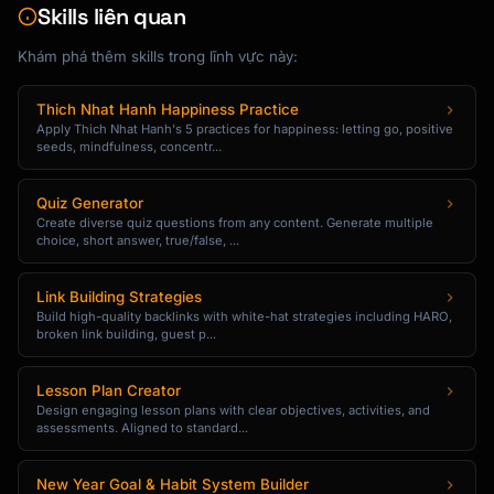
Skills liên quan
### If They Decline - Down-sell

"[Smaller offer or payment plan]"

Khám phá thêm skills trong lĩnh vực này:
### Cross-sell Alternative

Thich Nhat Hanh Happiness Practice
"[Different complementary product]"

Apply Thich Nhat Hanh's 5 practices for happiness: letting go, positive
seeds, mindfulness, concentr...
---

Quiz Generator
## Email/Written Version

Create diverse quiz questions from any content. Generate multiple
choice, short answer, true/false, ...
**Subject**: [Compelling subject line]

Link Building Strategies
Build high-quality backlinks with white-hat strategies including HARO,
[Full email script]

broken link building, guest p...
---

Lesson Plan Creator
Design engaging lesson plans with clear objectives, activities, and
## Script Variations

assessments. Aligned to standard...
### Casual Version

New Year Goal & Habit System Builder
"[More relaxed, conversational tone]"
