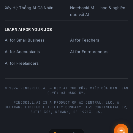
Let's create your upsell script!
Xây Hệ Thống AI Cá Nhân
NotebookLM — học & nghiên
cứu với AI
LEARN AI FOR YOUR JOB
AI for Small Business
AI for Teachers
AI for Accountants
AI for Entrepreneurs
AI for Freelancers
© 2026 FINDSKILL.AI — HỌC AI CHO CÔNG VIỆC CỦA BẠN. BẢN
QUYỀN ĐÃ ĐĂNG KÝ.
FINDSKILL.AI
IS A PRODUCT OF
AI CENTRAL, LLC
, A
DELAWARE LIMITED LIABILITY COMPANY.
131 CONTINENTAL DR,
SUITE 305
,
NEWARK
,
DE
19713
,
US
.