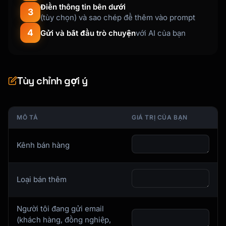
Điền thông tin bên dưới
"[Opening that acknowledges their 
3
(tùy chọn) và sao chép để thêm vào prompt
purchase/interest]"

4
Gửi và bắt đầu trò chuyện
với AI của bạn
### Bridge (Transition to Offer)

"[Natural transition that leads to the 
upsell]"

Tùy chỉnh gợi ý
### Offer (Present the Upsell)

"[Clear presentation of the upsell with 
benefits]"

MÔ TẢ
GIÁ TRỊ CỦA BẠN
### Value Statement (Why It's Worth It)

"[Specific value and benefits explained]"

Kênh bán hàng
### Close (Ask for the Yes)

"[Simple question to get commitment]"

Loại bán thêm
---

Người tôi đang gửi email
(khách hàng, đồng nghiệp,
## Objection Handlers
