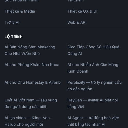
Sức khỏe tinh thần
Tài chính
### Don't

Thiết kế & Media
Thiết kế UX & UI
- Be pushy or aggressive

- Offer irrelevant products

Trợ lý AI
Web & API
- Overwhelm with options

- Make false urgency claims

LỘ TRÌNH
- Ignore customer signals

AI Bán Nông Sản: Marketing
Giao Tiếp Công Sở Hiệu Quả
## What I Need

Cho Nhà Vườn Nhỏ
Cùng AI
1. **Primary product**: What's the customer 
AI cho Phòng Khám Nha Khoa
AI cho Nhiếp Ảnh Gia: Mảng
buying?

Kinh Doanh
2. **Upsell offer**: What do you want to 
offer?

AI cho Chủ Homestay & Airbnb
Perplexity — trợ lý nghiên cứu
3. **Channel**: Phone, chat, in-person, 
có dẫn nguồn
email?

Luật AI Việt Nam — sáu vùng
HeyGen — avatar AI biết nói
4. **Customer type**: New, returning, VIP?

đỏ người dùng cần biết
5. **Brand voice**: Casual, professional, 
tiếng Việt
playful?

AI tạo video — Kling, Veo,
AI Agent — tự động hoá việc
6. **Key benefit**: Main value of the upsell?

Hailuo cho người mới
thật bằng tác nhân AI