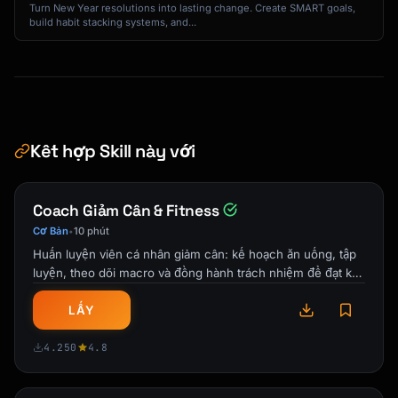
Turn New Year resolutions into lasting change. Create SMART goals,
build habit stacking systems, and...
### Formal Version

"[More professional, business tone]"

### Urgency Version

"[Time-limited or scarcity angle]"

```

Kết hợp Skill này với
## Upsell Scenarios

Coach Giảm Cân & Fitness
### E-commerce Checkout

```

Cơ Bản
10 phút
•
**Trigger**: Customer adds item to cart

Huấn luyện viên cá nhân giảm cân: kế hoạch ăn uống, tập
**Offer**: Premium version or bundle

luyện, theo dõi macro và đồng hành trách nhiệm để đạt kết
quả bền vững.
"Great choice! Just so you know, the [Premium 
LẤY
Version] includes [extra features] for just 
$[X] more. Most of our customers find 
4.250
4.8
[specific benefit] really valuable. Would you 
like to upgrade?"
