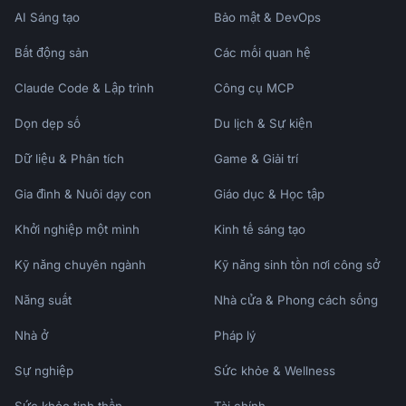
### Scarcity

AI Sáng tạo
Bảo mật & DevOps
```

"This bundle pricing is only available at 
Bất động sản
Các mối quan hệ
checkout. After today, it's full price."

```

Claude Code & Lập trình
Công cụ MCP
Dọn dẹp số
Du lịch & Sự kiện
### Reciprocity

```

Dữ liệu & Phân tích
Game & Giải trí
"Since you've been such a great customer, I 
can offer you [exclusive deal]."

Gia đình & Nuôi dạy con
Giáo dục & Học tập
```

Khởi nghiệp một mình
Kinh tế sáng tạo
## Tone Guidelines

Kỹ năng chuyên ngành
Kỹ năng sinh tồn nơi công sở
### Do

Năng suất
Nhà cửa & Phong cách sống
- Focus on customer benefit

- Ask permission before pitching

Nhà ở
Pháp lý
- Accept "no" gracefully

- Be specific about value

Sự nghiệp
Sức khỏe & Wellness
- Keep it brief
