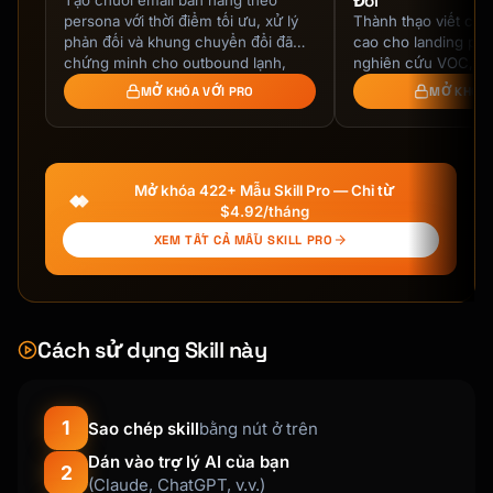
Đổi
Tạo chuỗi email bán hàng theo
```

persona với thời điểm tối ưu, xử lý
Thành thạo viết cop
# Upsell Script: [Product/Service]

phản đối và khung chuyển đổi đã
cao cho landing pag
chứng minh cho outbound lạnh,
nghiên cứu VOC, kh
## Context

chào mừng, nuôi dưỡng …
loại bỏ ma sát và p
MỞ KHÓA VỚI PRO
MỞ KHÓA 
test.
| Element | Details |

|---------|---------|

| Primary Product | [What customer is buying] 
Mở khóa 422+ Mẫu Skill Pro — Chỉ từ
|

$4.92/tháng
| Upsell Offer | [What you're offering] |

XEM TẤT CẢ MẪU SKILL PRO
| Type | Upsell / Cross-sell |

| Channel | Phone / Chat / In-person / Email 
|

| Price Difference | [Additional cost] |

Cách sử dụng Skill này
| Value Proposition | [Why it's worth it] |

---

1
Sao chép skill
bằng nút ở trên
## Main Script

Dán vào trợ lý AI của bạn
2
(Claude, ChatGPT, v.v.)
### Setup (Building Context)
