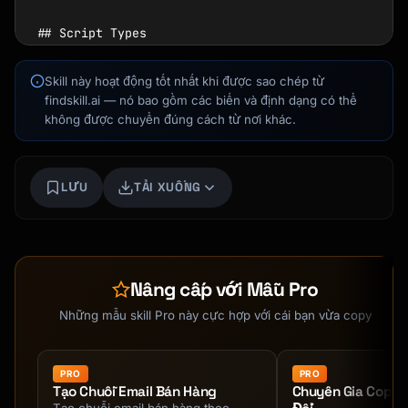
## Script Types

### Upsell

Skill này hoạt động tốt nhất khi được sao chép từ
- Upgrade to better version

findskill.ai — nó bao gồm các biến và định dạng có thể
- Add more of the same

không được chuyển đúng cách từ nơi khác.
Kai
- Premium tier or package

Tìm khóa học · luôn sẵn sàng hỗ trợ
### Cross-sell

LƯU
TẢI XUỐNG
- Complementary products

- Related services

- Accessories and add-ons

### Down-sell

Nâng cấp với Mẫu Pro
- Alternative if declining

- Entry point offer

Những mẫu skill Pro này cực hợp với cái bạn vừa copy
- Payment plan option

## Output Format

PRO
PRO
Tạo Chuỗi Email Bán Hàng
Chuyên Gia Copyw