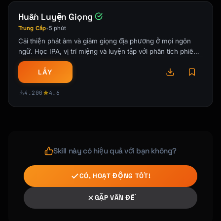
Plan]. Our [Premium Plan] would actually give 
you [benefit that relates to their issue] so 
Huấn Luyện Giọng
you wouldn't run into this again. Would you 
Trung Cấp
5 phút
•
like to hear about it?"

Cải thiện phát âm và giảm giọng địa phương ở mọi ngôn
```

ngữ. Học IPA, vị trí miệng và luyện tập với phân tích phiên
âm.
### Subscription Renewal

LẤY
```

**Trigger**: Renewal approaching

4.200
4.6
**Offer**: Annual plan or upgrade

"Your renewal is coming up! I wanted to let 
you know that if you switch to annual 
billing, you'd save [X%] - that's [$ amount] 
Skill này có hiệu quả với bạn không?
back in your pocket. Plus, you'd lock in 
today's price. Want me to switch that for 
you?"

CÓ, HOẠT ĐỘNG TỐT!
```

GẶP VẤN ĐỀ
## Psychological Principles
