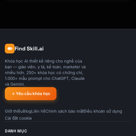
### Anchoring

```

"The full package is normally $499. Today I 
can offer you [specific discount] for 
$[reduced price]."

```

Find Skill.ai
### Social Proof

```

Khóa học AI thiết kế riêng cho nghề của
"About 70% of customers who buy [X] also add 
bạn — giáo viên, y tá, kế toán, marketer và
[Y] because they find that [benefit]."

nhiều hơn. 250+ khóa học có chứng chỉ,
```

1.000+ mẫu prompt cho ChatGPT, Claude
và Gemini.
### Loss Aversion

Yêu cầu khóa học
```

"Without [feature], you might run into 
Giới thiệu
Blog
Liên hệ
Chính sách bảo mật
Điều khoản sử dụng
[problem]. The upgrade protects you from 
Cài đặt cookie
that."

```

DANH MỤC