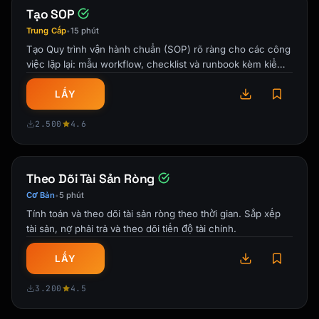
```

Tạo SOP
Trung Cấp
15 phút
•
### Post-Purchase

Tạo Quy trình vận hành chuẩn (SOP) rõ ràng cho các công
```

việc lặp lại: mẫu workflow, checklist và runbook kèm kiểm
**Trigger**: Order confirmation page/email

soát phiên bản.
**Offer**: Complementary product

LẤY
"You're going to love your [Product]! To get 
2.500
4.6
the most out of it, many customers also grab 
[Accessory] to [benefit]. Add it now for 
[price] and we'll ship it together (free)!"

Theo Dõi Tài Sản Ròng
```

Cơ Bản
5 phút
•
### Customer Service Call

Tính toán và theo dõi tài sản ròng theo thời gian. Sắp xếp
```

tài sản, nợ phải trả và theo dõi tiến độ tài chính.
**Trigger**: Successful support resolution

**Offer**: Service upgrade

LẤY
"I'm glad we could resolve that for you! By 
3.200
4.5
the way, I noticed you're on our [Current 