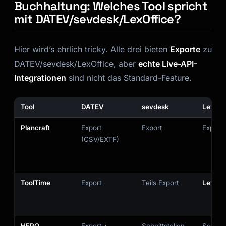
Buchhaltung: Welches Tool spricht
mit DATEV/sevdesk/LexOffice?
Hier wird’s ehrlich tricky. Alle drei bieten
Exporte
zu
DATEV/sevdesk/LexOffice, aber
echte Live-API-
Integrationen
sind nicht das Standard-Feature.
Tool
DATEV
sevdesk
LexOff
Plancraft
Export
Export
Export
(CSV/EXTF)
ToolTime
Export
Teils Export
Lexwar