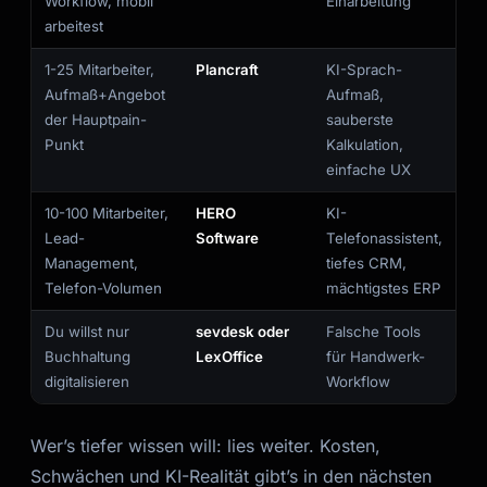
Workflow, mobil
Einarbeitung
arbeitest
Kai
Kursfinder · für dich da
1-25 Mitarbeiter,
Plancraft
KI-Sprach-
Aufmaß+Angebot
Aufmaß,
der Hauptpain-
sauberste
Punkt
Kalkulation,
einfache UX
10-100 Mitarbeiter,
HERO
KI-
Lead-
Software
Telefonassistent,
Management,
tiefes CRM,
Telefon-Volumen
mächtigstes ERP
Du willst nur
sevdesk oder
Falsche Tools
Buchhaltung
LexOffice
für Handwerk-
digitalisieren
Workflow
Wer’s tiefer wissen will: lies weiter. Kosten,
Schwächen und KI-Realität gibt’s in den nächsten