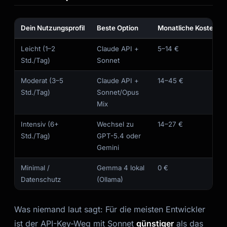
Dein Nutzungsprofil
Beste Option
Monatliche Kosten
Leicht (1–2
Claude API +
5–14 €
Std./Tag)
Sonnet
Moderat (3–5
Claude API +
14–45 €
Std./Tag)
Sonnet/Opus
Mix
Intensiv (6+
Wechsel zu
14–27 €
Std./Tag)
GPT-5.4 oder
Gemini
Minimal /
Gemma 4 lokal
0 €
Datenschutz
(Ollama)
Was niemand laut sagt: Für die meisten Entwickler
ist der API-Key-Weg mit Sonnet
günstiger
als das