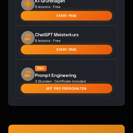
KI-Grundlagen
8 lessons · Free
START FREE
ChatGPT Meisterkurs
8 lessons · Free
START FREE
PRO
Prompt Engineering
3 Stunden · Certificate included
MIT PRO FREISCHALTEN