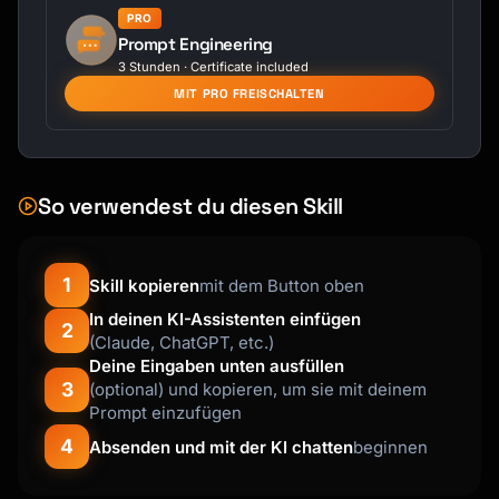
PRO
Prompt Engineering
3 Stunden · Certificate included
MIT PRO FREISCHALTEN
So verwendest du diesen Skill
1
Skill kopieren
mit dem Button oben
In deinen KI-Assistenten einfügen
2
(Claude, ChatGPT, etc.)
Deine Eingaben unten ausfüllen
3
(optional) und kopieren, um sie mit deinem
Prompt einzufügen
4
Absenden und mit der KI chatten
beginnen