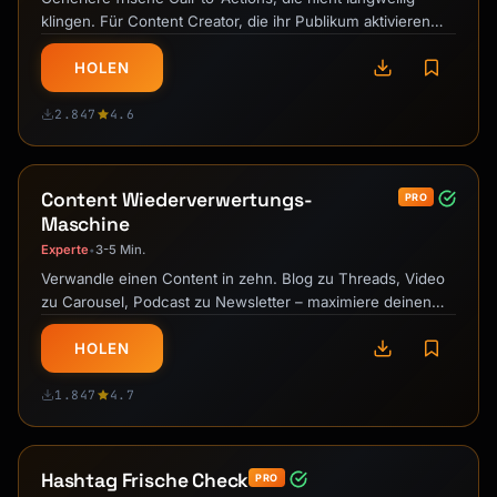
klingen. Für Content Creator, die ihr Publikum aktivieren
wollen.
HOLEN
2.847
4.6
Content Wiederverwertungs-
PRO
Maschine
Experte
3-5 Min.
•
Verwandle einen Content in zehn. Blog zu Threads, Video
zu Carousel, Podcast zu Newsletter – maximiere deinen
Output.
HOLEN
1.847
4.7
Hashtag Frische Check
PRO