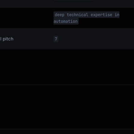
deep technical expertise in
automation
l pitch
7