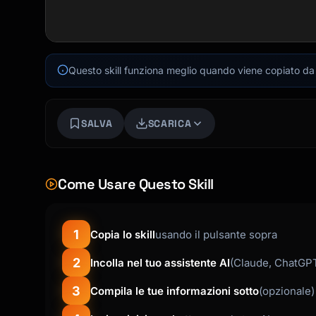
Questo skill funziona meglio quando viene copiato da f
SALVA
SCARICA
Come Usare Questo Skill
1
Copia lo skill
usando il pulsante sopra
2
Incolla nel tuo assistente AI
(Claude, ChatGPT
3
Compila le tue informazioni sotto
(opzionale)