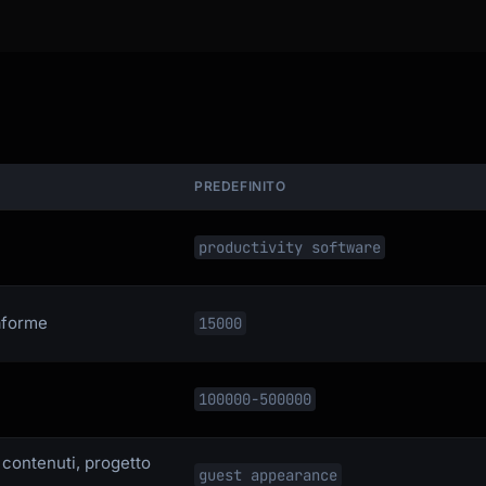
PREDEFINITO
productivity software
taforme
15000
100000-500000
 contenuti, progetto
guest appearance