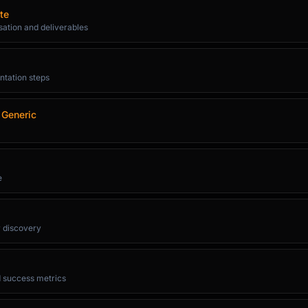
te
sation and deliverables
ntation steps
 Generic
e
 discovery
nd success metrics