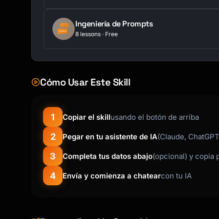
Ingeniería de Prompts
8 lessons · Free
Cómo Usar Este Skill
1
Copiar el skill
usando el botón de arriba
2
Pegar en tu asistente de IA
(Claude, ChatGPT,
3
Completa tus datos abajo
(opcional) y copia 
4
Envía y comienza a chatear
con tu IA