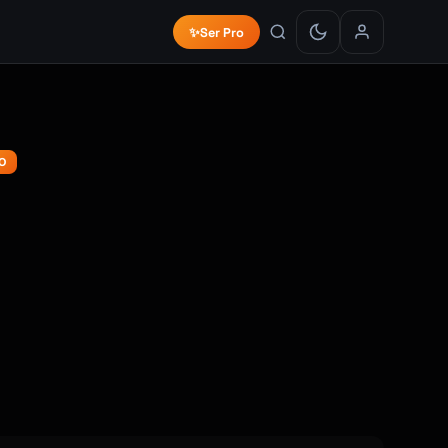
✨
Ser Pro
O