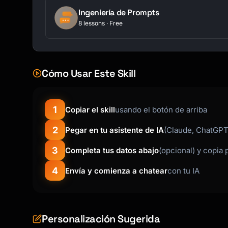
Ingeniería de Prompts
8 lessons · Free
Cómo Usar Este Skill
1
Copiar el skill
usando el botón de arriba
2
Pegar en tu asistente de IA
(Claude, ChatGPT,
3
Completa tus datos abajo
(opcional) y copia 
4
Envía y comienza a chatear
con tu IA
Personalización Sugerida