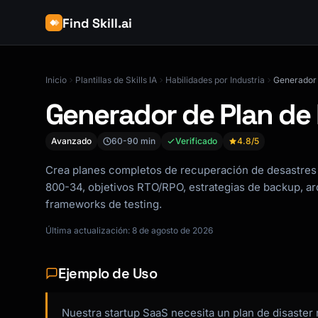
Find Skill.ai
Inicio
Plantillas de Skills IA
Habilidades por Industria
Generador 
Generador de Plan de
Avanzado
60-90 min
Verificado
4.8
/5
Crea planes completos de recuperación de desastres 
800-34, objetivos RTO/RPO, estrategias de backup, arq
frameworks de testing.
Última actualización: 8 de agosto de 2026
Ejemplo de Uso
Nuestra startup SaaS necesita un plan de disaster