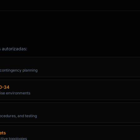
s autorizadas:
contingency planning
00-34
rise environments
ocedures, and testing
ets
ctive topologies