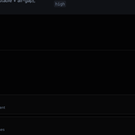
table + air-gap),
high
ent
ses