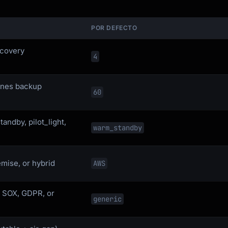
POR DEFECTO
ecovery
4
ines backup
60
andby, pilot_light,
warm_standby
mise, or hybrid
AWS
, SOX, GDPR, or
generic