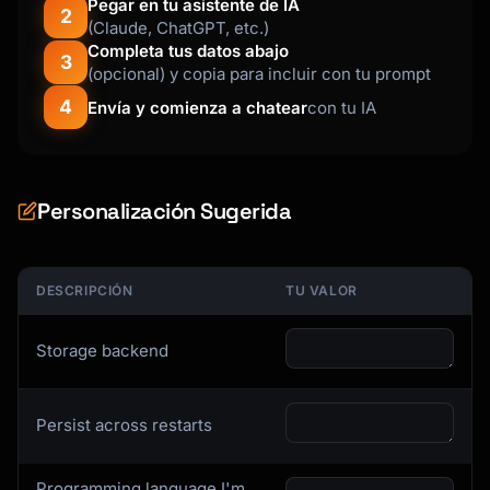
Pegar en tu asistente de IA
2
);

(Claude, ChatGPT, etc.)
```

Completa tus datos abajo
3
(opcional) y copia para incluir con tu prompt
### Resource 2: Notes Storage

4
Envía y comienza a chatear
con tu IA
```typescript

// List available notes

server.resource(

  "notes://",

Personalización Sugerida
  "List all available notes and categories",

  async () => {

    const notes = await listAllNotes();

DESCRIPCIÓN
TU VALOR
    return {

      contents: [{

Storage backend
        uri: "notes://",

        mimeType: "application/json",

        text: JSON.stringify(notes, null, 2),

Persist across restarts
      }],

    };

  }

Programming language I'm