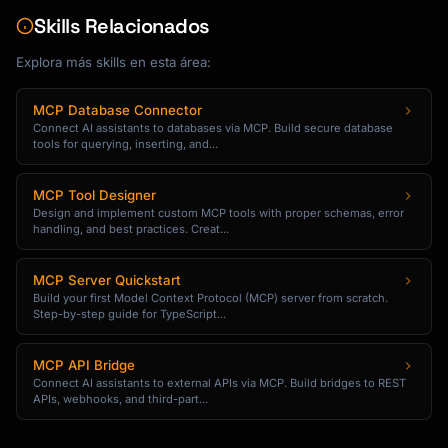
  }

Skills Relacionados
);

```

Explora más skills en esta área:
---

MCP Database Connector
Connect AI assistants to databases via MCP. Build secure database
## Context Tools

tools for querying, inserting, and...
### Save Context Tool

MCP Tool Designer
```typescript

Design and implement custom MCP tools with proper schemas, error
server.tool(

handling, and best practices. Creat...
  "save-context",

  "Save information for future reference. Use 
MCP Server Quickstart
for important facts, decisions, or notes the 
Build your first Model Context Protocol (MCP) server from scratch.
user wants to remember.",

Step-by-step guide for TypeScript...
  {

    category: {

MCP API Bridge
      type: "string",

Connect AI assistants to external APIs via MCP. Build bridges to REST
      description: "Category for the note 
APIs, webhooks, and third-part...
(e.g., 'project', 'meeting', 'idea')",

    },
