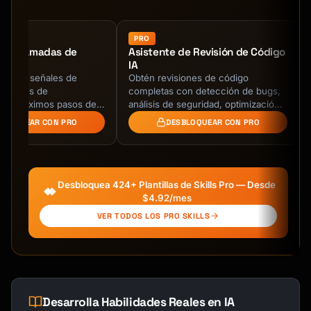
```

# MCP Context Manager: [Name]

PRO
 de Llamadas de
Asistente de Revisión de Código
## Overview

IA
ciones, señales de
Obtén revisiones de código
| Attribute | Value |

nciones de
completas con detección de bugs,
|-----------|-------|

 y próximos pasos de
análisis de seguridad, optimización
| Purpose | [What context this manages] |

ones de llamadas de
de rendimiento, y sugerencias de
BLOQUEAR CON PRO
DESBLOQUEAR CON PRO
tifica riesgos del deal …
buenas prácticas. …
| Storage | File / SQLite / Memory |

| Resources | [Number] |

| Tools | [Number] |

| Persistence | Yes / No |

Desbloquea 424+ Plantillas de Skills Pro — Desde
$4.92/mes
---

VER TODOS LOS PRO SKILLS
## Resource Definitions

### Resource 1: [Resource Name]

```typescript

// URI: [scheme]://[path]

Desarrolla Habilidades Reales en IA