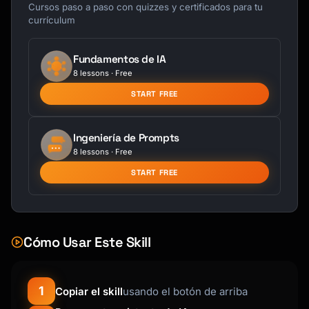
server.resource(

Cursos paso a paso con quizzes y certificados para tu
  "[uri-pattern]",

currículum
  "[Description of what this resource 
provides]",

Fundamentos de IA
  async (uri) => {

8 lessons · Free
    // Extract parameters from URI

    const [category, item] = 
START FREE
uri.path.split("/");

Ingeniería de Prompts
    // Fetch or generate content

8 lessons · Free
    const content = await 
getContent(category, item);

START FREE
    return {

      contents: [{

        uri: uri.toString(),

Cómo Usar Este Skill
        mimeType: "text/plain",

        text: content,

      }],

1
Copiar el skill
usando el botón de arriba
    };

  }
