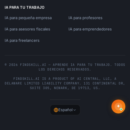
---

IA PARA TU TRABAJO
## Storage Implementation

IA para pequeña empresa
IA para profesores
IA para asesores fiscales
IA para emprendedores
### SQLite Storage (Persistent)

```typescript

IA para freelancers
import Database from "better-sqlite3";

const db = new Database("context.db");

© 2026 FINDSKILL.AI — APRENDE IA PARA TU TRABAJO. TODOS
// Initialize schema

LOS DERECHOS RESERVADOS.
function initDatabase(database: 
FINDSKILL.AI
IS A PRODUCT OF
AI CENTRAL, LLC
, A
Database.Database) {

DELAWARE LIMITED LIABILITY COMPANY.
131 CONTINENTAL DR,
  database.prepare(`

SUITE 305
,
NEWARK
,
DE
19713
,
US
.
    CREATE TABLE IF NOT EXISTS notes (

      id INTEGER PRIMARY KEY AUTOINCREMENT,

      uri TEXT UNIQUE NOT NULL,

Español
      category TEXT NOT NULL,

      title TEXT NOT NULL,

      content TEXT NOT NULL,
