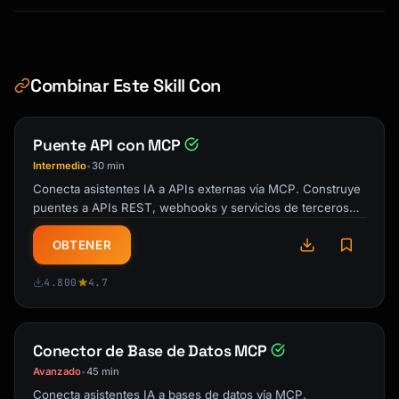
    title: {

      type: "string",

      description: "Brief title for the 
note",

Combinar Este Skill Con
    },

    content: {

      type: "string",

Puente API con MCP
      description: "The content to save",

Intermedio
30 min
•
    },

Conecta asistentes IA a APIs externas vía MCP. Construye
    tags: {

puentes a APIs REST, webhooks y servicios de terceros
      type: "array",

con autenticación y límites …
      items: { type: "string" },

OBTENER
      description: "Optional tags for 
searchability",

4.800
4.7
      optional: true,

    },

  },

Conector de Base de Datos MCP
  async ({ category, title, content, tags = 
[] }) => {

Avanzado
45 min
•
    const note = await saveNote({

Conecta asistentes IA a bases de datos vía MCP.