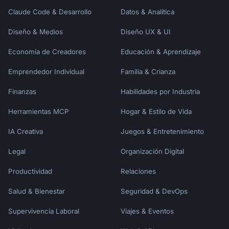
);

Claude Code & Desarrollo
Datos & Analítica
```

Diseño & Medios
Diseño UX & UI
### Update Context Tool

```typescript

Economía de Creadores
Educación & Aprendizaje
server.tool(

  "update-context",

Emprendedor Individual
Familia & Crianza
  "Update an existing note or context item",

Finanzas
Habilidades por Industria
  {

    uri: {

Herramientas MCP
Hogar & Estilo de Vida
      type: "string",

      description: "URI of the note to update 
IA Creativa
Juegos & Entretenimiento
(e.g., notes://project/api-design)",

    },

Legal
Organización Digital
    content: {

Productividad
Relaciones
      type: "string",

      description: "New content (replaces 
Salud & Bienestar
Seguridad & DevOps
existing)",

    },

Supervivencia Laboral
Viajes & Eventos
    append: {
