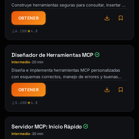
      category,

Construye herramientas seguras para consultar, insertar y
      title,

gestionar datos con controles de …
      content,

OBTENER
      tags,

      timestamp: new Date().toISOString(),

6.100
4.8
    });

    return {

Diseñador de Herramientas MCP
      content: [{

Intermedio
20 min
•
        type: "text",

Diseña e implementa herramientas MCP personalizadas
        text: `Saved note "${title}" in 
con esquemas correctos, manejo de errores y buenas
${category}. URI: 
prácticas. Crea capacidades IA …
notes://${category}/${encodeURIComponent(titl
OBTENER
e)}`,

      }],

5.400
4.8
    };

  }

);

Servidor MCP: Inicio Rápido
```

Intermedio
30 min
•