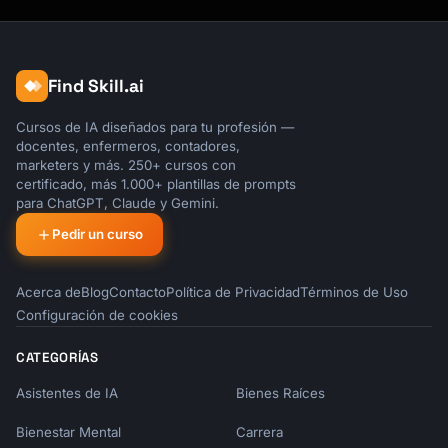
    if (results.length === 0) {

      return {

        content: [{ type: "text", text: "No 
matching notes found." }],

Find Skill.ai
      };

    }

Cursos de IA diseñados para tu profesión —
docentes, enfermeros, contadores,
marketers y más. 250+ cursos con
    const formatted = results.map(r =>

certificado, más 1.000+ plantillas de prompts
      `- **${r.title}** (${r.category})\n  
para ChatGPT, Claude y Gemini.
${r.snippet}...`

Pedir un curso
    ).join("\n\n");

    return {

Acerca de
Blog
Contacto
Política de Privacidad
Términos de Uso
      content: [{

Configuración de cookies
        type: "text",

        text: `Found ${results.length} 
CATEGORÍAS
notes:\n\n${formatted}`,

      }],

Asistentes de IA
Bienes Raíces
    };

Bienestar Mental
Carrera
  }
