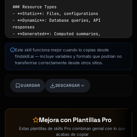
### Resource Types

- **Static**: Files, configurations

- **Dynamic**: Database queries, API 
responses

- **Generated**: Computed summaries, 
aggregated data

Este skill funciona mejor cuando lo copias desde
### URI Schemes

findskill.ai — incluye variables y formato que podrían no
Kai
```

transferirse correctamente desde otros sitios.
Buscador de cursos · aquí para ayudarte
file://path/to/file.txt      - Local files

notes://category/topic       - Note storage

memory://conversations/id    - Conversation 
GUARDAR
DESCARGAR
history

config://settings            - Configuration

context://project/name       - Project 
context

```

Mejora con Plantillas Pro
## Output Format

Estas plantillas de skills Pro combinan genial con lo que
acabas de copiar