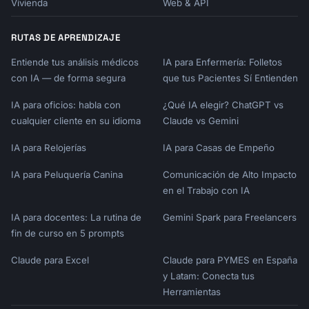
      type: "boolean",

Vivienda
Web & API
      description: "If true, append instead 
of replace",

RUTAS DE APRENDIZAJE
      optional: true,

    },

Entiende tus análisis médicos
IA para Enfermería: Folletos
  },

con IA — de forma segura
que tus Pacientes Sí Entienden
  async ({ uri, content, append = false }) => 
IA para oficios: habla con
¿Qué IA elegir? ChatGPT vs
{

cualquier cliente en su idioma
    const updated = await updateNote(uri, 
Claude vs Gemini
content, { append });

IA para Relojerías
IA para Casas de Empeño
    return {

IA para Peluquería Canina
Comunicación de Alto Impacto
      content: [{

en el Trabajo con IA
        type: "text",

        text: `Updated note at ${uri}`,

IA para docentes: La rutina de
Gemini Spark para Freelancers
      }],

fin de curso en 5 prompts
    };

  }

Claude para Excel
Claude para PYMES en España
);

y Latam: Conecta tus
```

Herramientas