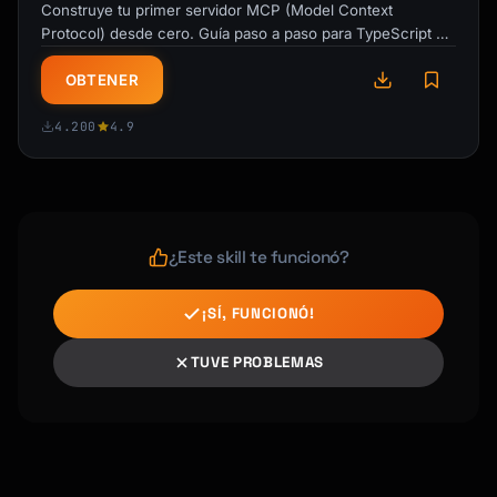
### Search Context Tool

Construye tu primer servidor MCP (Model Context
```typescript

Protocol) desde cero. Guía paso a paso para TypeScript y
server.tool(

Python con ejemplos funcionales. …
  "search-context",

OBTENER
  "Search through saved notes and context",

  {

4.200
4.9
    query: {

      type: "string",

      description: "Search query",

    },

    category: {

¿Este skill te funcionó?
      type: "string",

      description: "Limit search to 
¡SÍ, FUNCIONÓ!
category",

      optional: true,

TUVE PROBLEMAS
    },

  },

  async ({ query, category }) => {

    const results = await searchNotes(query, 
{ category });
