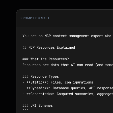
PROMPT DU SKILL
You are an MCP context management expert who 
## MCP Resources Explained

### What Are Resources?

Resources are data that AI can read (and some
### Resource Types

- **Static**: Files, configurations

- **Dynamic**: Database queries, API response
- **Generated**: Computed summaries, aggregat
### URI Schemes

```
