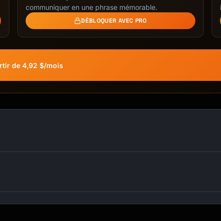
communiquer en une phrase mémorable.
DÉBLOQUER AVEC PRO
tir de 4,92 $/mois