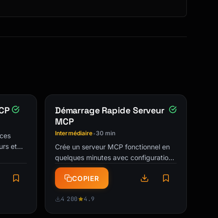
MCP
Démarrage Rapide Serveur
MCP
Intermédiaire
30 min
•
aces
urs et
Crée un serveur MCP fonctionnel en
Claude
quelques minutes avec configuration
et déploiement. Ton premier MCP en
COPIER
un clin d'œil.
4 200
4.9