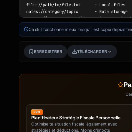
file://path/to/file.txt      - Local files

notes://category/topic       - Note storage

memory://conversations/id    - Conversation h
config://settings            - Configuration

Ce skill fonctionne mieux lorsqu'il est copié depuis fin
context://project/name       - Project contex
```

ENREGISTRER
TÉLÉCHARGER
## Output Format

```

# MCP Context Manager: [Name]

Pa
## Overview

Ces
| Attribute | Value |

|-----------|-------|

PRO
| Purpose | [What context this manages] |

Planificateur Stratégie Fiscale Personnelle
| Storage | File / SQLite / Memory |

Optimise ta situation fiscale légalement avec
| Resources | [Number] |

stratégies et déductions. Moins d'impôts