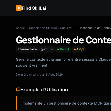
Find Skill.ai
Accueil
Modèles de Skills IA
Outils MCP
Gestionnaire de Cont
Gestionnaire de Cont
Intermédiaire
25 min
Vérifié
4.6
/5
Gère le contexte et la mémoire entre sessions Claude 
souvient vraiment.
Dernière mise à jour: 6 Août 2026
Exemple d'Utilisation
Implémente un gestionnaire de contexte MCP qui pe