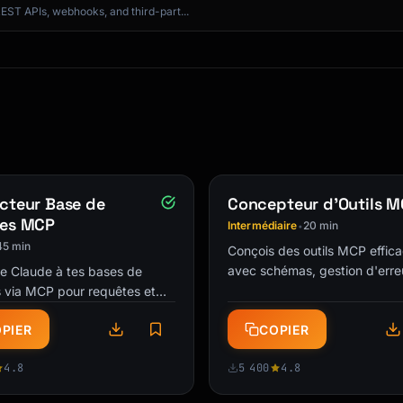
REST APIs, webhooks, and third-part...
cteur Base de
Concepteur d'Outils 
es MCP
Intermédiaire
20 min
•
45 min
Conçois des outils MCP effic
avec schémas, gestion d'erre
e Claude à tes bases de
bonnes pratiques. Des outils 
 via MCP pour requêtes et
qui marchent.
en langage naturel. Tes
PIER
COPIER
accessibles en parlant.
4.8
5 400
4.8