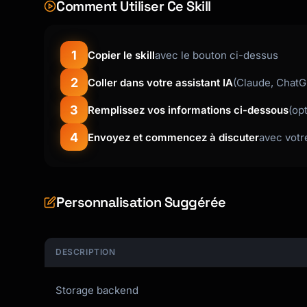
Comment Utiliser Ce Skill
    return {

      contents: [{

        uri: uri.toString(),

1
Copier le skill
avec le bouton ci-dessus
        mimeType: "text/plain",

        text: content,

2
Coller dans votre assistant IA
(Claude, ChatG
      }],

    };

3
Remplissez vos informations ci-dessous
(op
  }

4
Envoyez et commencez à discuter
avec votr
);

```

### Resource 2: Notes Storage

Personnalisation Suggérée
```typescript

// List available notes

server.resource(

  "notes://",

DESCRIPTION
  "List all available notes and categories",

  async () => {

Storage backend
    const notes = await listAllNotes();
