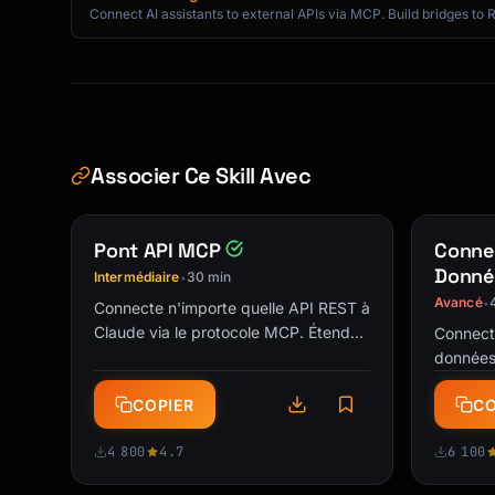
  {

Connect AI assistants to external APIs via MCP. Build bridges to 
    category: {

      type: "string",

      description: "Category for the note (e.g., 'project', 'meeting', 'idea')",

    },

    title: {

      type: "string",

Associer Ce Skill Avec
      description: "Brief title for the note",

    },

    content: {

Pont API MCP
Conne
      type: "string",

Donné
Intermédiaire
30 min
•
      description: "The content to save",

Avancé
•
Connecte n'importe quelle API REST à
    },

Claude via le protocole MCP. Étends
Connect
    tags: {

les capacités de ton assistant IA.
données
      type: "array",

analyse 
      items: { type: "string" },

COPIER
CO
données 
      description: "Optional tags for searchability",

      optional: true,

4 800
4.7
6 100
    },

  },
