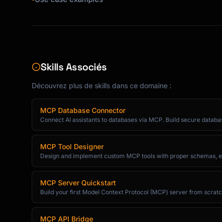
      contents: [{

        uri: uri.toString(),

        mimeType: "text/markdown",

        text: note.content,

      }],

Skills Associés
    };

  }

Découvrez plus de skills dans ce domaine :
);

```

MCP Database Connector
Connect AI assistants to databases via MCP. Build secure database 
---

## Context Tools

MCP Tool Designer
Design and implement custom MCP tools with proper schemas, erro
### Save Context Tool

```typescript

MCP Server Quickstart
server.tool(

Build your first Model Context Protocol (MCP) server from scratc
  "save-context",

  "Save information for future reference. Use for important facts, decisions, or notes the user wants to remember.",

MCP API Bridge