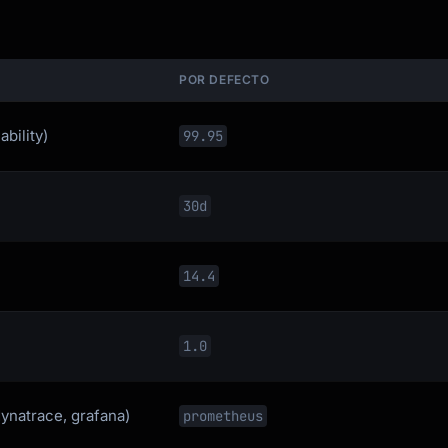
POR DEFECTO
bility)
99.95
30d
14.4
1.0
ynatrace, grafana)
prometheus