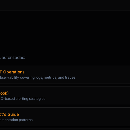
s autorizadas:
IT Operations
bservability covering logs, metrics, and traces
book)
O-based alerting strategies
ct's Guide
plementation patterns