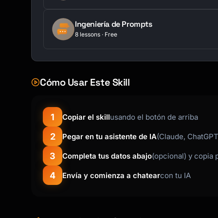
Ingeniería de Prompts
8 lessons · Free
Cómo Usar Este Skill
1
Copiar el skill
usando el botón de arriba
2
Pegar en tu asistente de IA
(Claude, ChatGPT,
3
Completa tus datos abajo
(opcional) y copia 
4
Envía y comienza a chatear
con tu IA