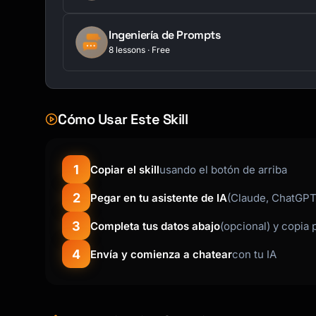
Ingeniería de Prompts
8 lessons · Free
Cómo Usar Este Skill
1
Copiar el skill
usando el botón de arriba
2
Pegar en tu asistente de IA
(Claude, ChatGPT,
3
Completa tus datos abajo
(opcional) y copia 
4
Envía y comienza a chatear
con tu IA