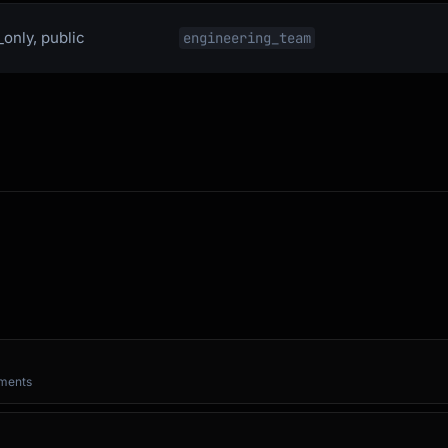
_only, public
engineering_team
yments