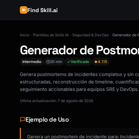
Find Skill.ai
Inicio
Plantillas de Skills IA
Seguridad & DevOps
Generador de 
Generador de Postmor
Intermedio
20 min
Verificado
4.7
/5
Genera postmortems de incidentes completos y sin 
estructuradas, reconstrucción de timeline, cuantifica
seguimiento accionables para equipos SRE y DevOps.
Última actualización: 7 de agosto de 2026
Ejemplo de Uso
Genera un postmortem de incidente para: Incident