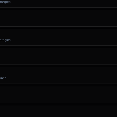
targets
ategies
iance