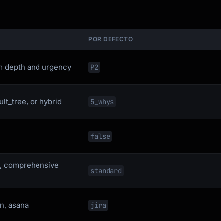
POR DEFECTO
em depth and urgency
P2
lt_tree, or hybrid
5_whys
false
rd, comprehensive
standard
on, asana
jira