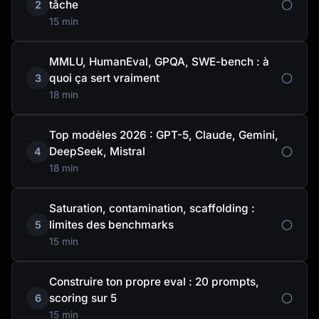
tâche
2
15 min
MMLU, HumanEval, GPQA, SWE-bench : à
quoi ça sert vraiment
3
18 min
Top modèles 2026 : GPT-5, Claude, Gemini,
DeepSeek, Mistral
4
18 min
Saturation, contamination, scaffolding :
limites des benchmarks
5
15 min
Construire ton propre eval : 20 prompts,
scoring sur 5
6
15 min