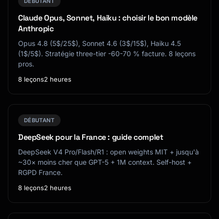
DÉBUTANT
Claude Opus, Sonnet, Haiku : choisir le bon modèle
Anthropic
Opus 4.8 (5$/25$), Sonnet 4.6 (3$/15$), Haiku 4.5
(1$/5$). Stratégie three-tier -60-70 % facture. 8 leçons
pros.
8 leçons
2 heures
DÉBUTANT
DeepSeek pour la France : guide complet
DeepSeek V4 Pro/Flash/R1 : open weights MIT + jusqu'à
~30× moins cher que GPT-5 + 1M context. Self-host +
RGPD France.
8 leçons
2 heures