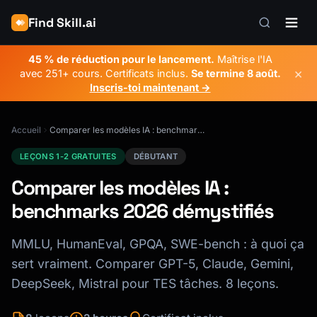
Find Skill.ai
45 % de réduction pour le lancement.
Maîtrise l'IA
×
avec 251+ cours. Certificats inclus.
Se termine
8 août
.
Inscris-toi maintenant →
Accueil
Comparer les modèles IA : benchmarks 2026 démystifiés
LEÇONS 1-2 GRATUITES
DÉBUTANT
Comparer les modèles IA :
benchmarks 2026 démystifiés
MMLU, HumanEval, GPQA, SWE-bench : à quoi ça
sert vraiment. Comparer GPT-5, Claude, Gemini,
DeepSeek, Mistral pour TES tâches. 8 leçons.