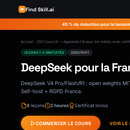
Find Skill.ai
45 % de réduction pour le lancem
Accueil
200 Cours IA — Apprends l'IA pour ton métier, avec certif
LEÇONS 1-2 GRATUITES
DÉBUTANT
DeepSeek pour la Fra
DeepSeek V4 Pro/Flash/R1 : open weights MI
Self-host + RGPD France.
8
leçons
2 heures
Certificat inclus
COMMENCER LE COURS
VOIR L