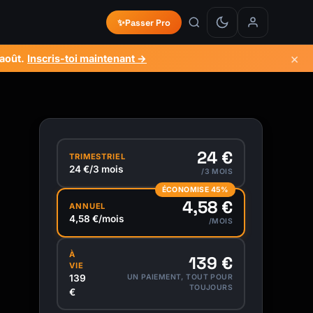
✨
Passer Pro
×
 août
.
Inscris-toi maintenant →
24 €
TRIMESTRIEL
24 €/3 mois
/3 MOIS
ÉCONOMISE 45%
4,58 €
ANNUEL
4,58 €/mois
/MOIS
À
139 €
VIE
139
UN PAIEMENT, TOUT POUR
TOUJOURS
€