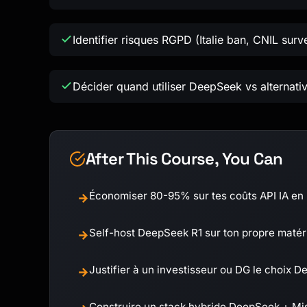
Identifier risques RGPD (Italie ban, CNIL surve
Décider quand utiliser DeepSeek vs alternati
After This Course, You Can
Économiser 80-95% sur tes coûts API IA en
→
Self-host DeepSeek R1 sur ton propre matéri
→
Justifier à un investisseur ou DG le choix D
→
Construire un stack hybride DeepSeek + Mis