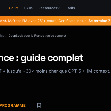
Cours
Skills
Ressources
Tarifs
ent.
Maîtrise l'IA avec 251+ cours. Certificats inclus.
Se termine
7
icat
DeepSeek pour la France : guide complet
nce : guide complet
T + jusqu'à ~30× moins cher que GPT-5 + 1M context.
E PROGRAMME