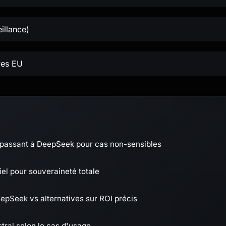
illance)
ves EU
 passant à DeepSeek pour cas non-sensibles
el pour souveraineté totale
eepSeek vs alternatives sur ROI précis
tral selon le cas d'usage