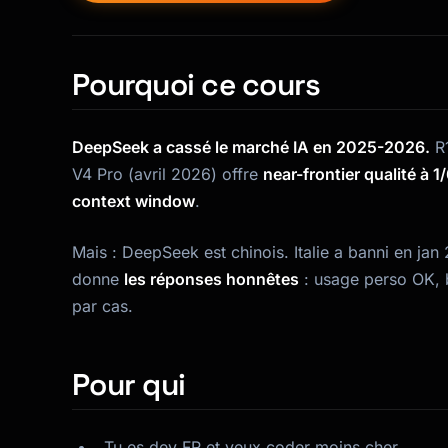
Pourquoi ce cours
DeepSeek a cassé le marché IA en 2025-2026.
R1
V4 Pro (avril 2026) offre
near-frontier qualité à 
context window
.
Mais : DeepSeek est chinois. Italie a banni en jan
donne
les réponses honnêtes
: usage perso OK, b
par cas.
Pour qui
Tu es dev FR et veux coder moins cher