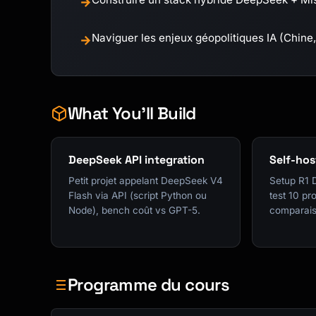
→
Naviguer les enjeux géopolitiques IA (Chine, 
→
What You'll Build
DeepSeek API integration
Self-hos
Petit projet appelant DeepSeek V4
Setup R1 D
Flash via API (script Python ou
test 10 pr
Node), bench coût vs GPT-5.
comparais
Programme du cours