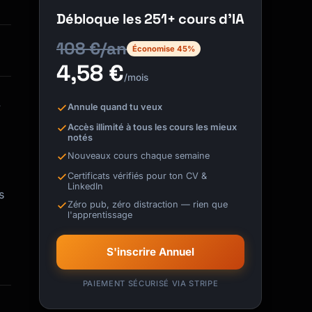
Débloque les 251+ cours d'IA
108 €/an
Économise 45%
4,58 €
/mois
.
Annule quand tu veux
Accès illimité à tous les cours les mieux
notés
Nouveaux cours chaque semaine
Certificats vérifiés pour ton CV &
LinkedIn
s
Zéro pub, zéro distraction — rien que
l'apprentissage
S'inscrire Annuel
PAIEMENT SÉCURISÉ VIA STRIPE