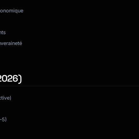
économique
hts
uveraineté
2026)
tive)
-5)