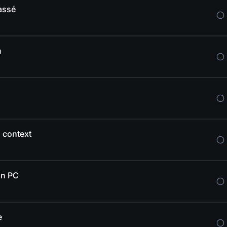
assé
n
g context
on PC
e