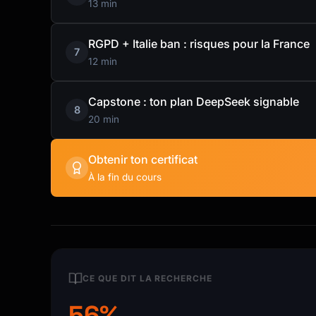
13 min
RGPD + Italie ban : risques pour la France
7
12 min
Capstone : ton plan DeepSeek signable
8
20 min
Obtenir ton certificat
À la fin du cours
CE QUE DIT LA RECHERCHE
56%