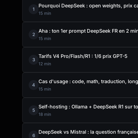
Pourquoi DeepSeek : open weights, prix c
1
15 min
Aha : ton 1er prompt DeepSeek FR en 2 mi
2
15 min
Tarifs V4 Pro/Flash/R1 : 1/6 prix GPT-5
3
12 min
Cas d'usage : code, math, traduction, lon
4
15 min
Self-hosting : Ollama + DeepSeek R1 sur t
5
18 min
DeepSeek vs Mistral : la question français
6