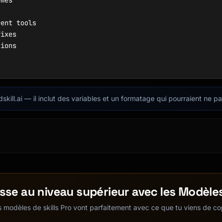
mes

ent tools

ixes

ions

dskill.ai — il inclut des variables et un formatage qui pourraient ne p
 empathy

, and time

ch

sse au niveau supérieur avec les Modèle
 modèles de skills Pro vont parfaitement avec ce que tu viens de co