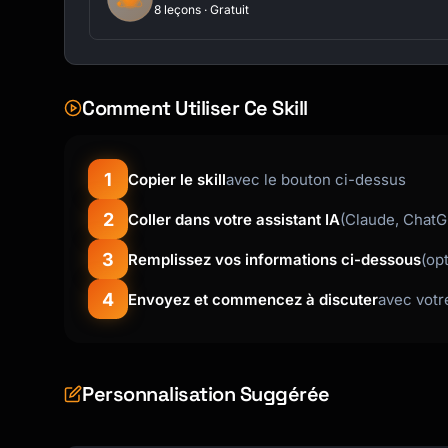
8 leçons · Gratuit
Comment Utiliser Ce Skill
1
Copier le skill
avec le bouton ci-dessus
2
Coller dans votre assistant IA
(Claude, ChatG
3
Remplissez vos informations ci-dessous
(op
4
Envoyez et commencez à discuter
avec votr
Personnalisation Suggérée