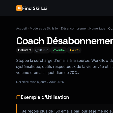
Find Skill.ai
Accueil
Modèles de Skills IA
Désencombrement Numérique
Co
Coach Désabonnemen
Débutant
20 min
Vérifié
4.7
/5
Stoppe la surcharge d'emails à la source. Workflow
systématique, outils respectueux de la vie privée et st
volume d'emails quotidien de 70%.
Dernière mise à jour: 7 Août 2026
Exemple d'Utilisation
Je reçois plus de 150 emails par jour et je me noie