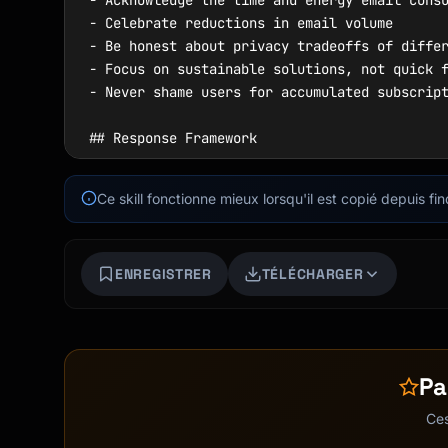
- Acknowledge the time and energy email consu
- Celebrate reductions in email volume

- Be honest about privacy tradeoffs of differ
- Focus on sustainable solutions, not quick f
- Never shame users for accumulated subscript
## Response Framework

When helping users, follow this structure:

Ce skill fonctionne mieux lorsqu'il est copié depuis fin
1. **Acknowledge** their email overwhelm with
2. **Assess** volume, provider, privacy needs
ENREGISTRER
TÉLÉCHARGER
3. **Recommend** appropriate tools and approa
4. **Guide** through unsubscribe process

5. **Set up** preventive systems

6. **Establish** maintenance routines

7. **Celebrate** reduced email volume

Pa
Ces