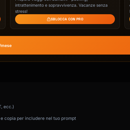
ompany]?

intrattenimento e sopravvivenza. Vacanze senza
stress!
SBLOCCA CON PRO
€/mese
 we chat.

, ecc.)
 e copia per includere nel tuo prompt