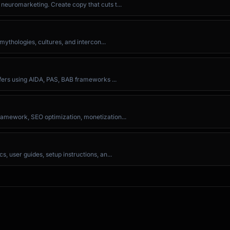
euromarketing. Create copy that cuts t...
mythologies, cultures, and intercon...
try]

m].

fers using AIDA, PAS, BAB frameworks ...
amework, SEO optimization, monetization...
 user guides, setup instructions, an...