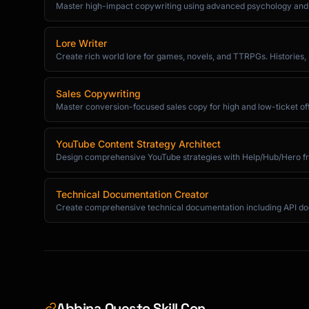
Master high-impact copywriting using advanced psychology and n
[Name],

Lore Writer
Create rich world lore for games, novels, and TTRPGs. Histories, 
Quick update—[Relevant company in their indus
just started working with us to [solve proble
Sales Copywriting
Master conversion-focused sales copy for high and low-ticket of
Given [Company]'s focus on [their priority],

thought this might be relevant.

YouTube Content Strategy Architect
Open to a quick call this week?

Design comprehensive YouTube strategies with Help/Hub/Hero fr
[Your name]

Technical Documentation Creator
```

Create comprehensive technical documentation including API docs,
### Email 6: The Breakup (Day 18)

```

Subject: Should I close your file?

[Name],

Abbina Questo Skill Con