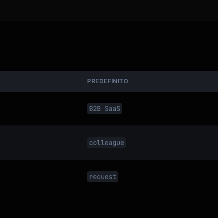
lt]

.

PREDEFINITO
B2B SaaS
colleague
ny].

request