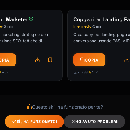
p].

nt Marketer
Copywriter Landing P
io
5 min
Intermedio
5 min
•
•
marketing strategico con
Crea copy per landing page a
azione SEO, tattiche di
conversione usando PAS, AIDA
ent e distribuzione
framework collaudati. Trasfo
ale per la crescita. Fantastico
visitatori in clienti!
OPIA
COPIA
…
4.7
3.800
4.9
Questo skill ha funzionato per te?
SÌ, HA FUNZIONATO!
HO AVUTO PROBLEMI