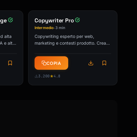
age
Copywriter Pro
Intermedio
3 min
•
d alta
Copywriting esperto per web,
 e altri
marketing e contesti prodotto. Crea
rma
copy coinvolgenti che trasformano
visitatori in clienti. Alla grande per le
COPIA
…
3.200
4.8