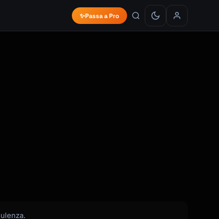
✨
Passa a Pro
sulenza.