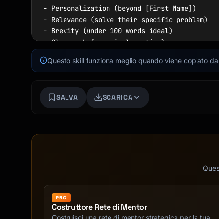
- Personalization (beyond [First Name])

- Relevance (solve their specific problem)

- Brevity (under 100 words ideal)

- Clear ask (one simple action)

Questo skill funziona meglio quando viene copiato da f
## Multi-Touch Sequence (7 emails)

### Email 1: The Opener

SALVA
SCARICA
```

Subject: [Trigger event] at [Company]

Hi [Name],

Saw [specific thing you noticed—article, post
[Brief compliment or observation].

Quest
I help [similar companies] [achieve result].

PRO
Recently helped [Client] [specific outcome].

Costruttore Rete di Mentor
Costruisci una rete di mentor strategica per la tua