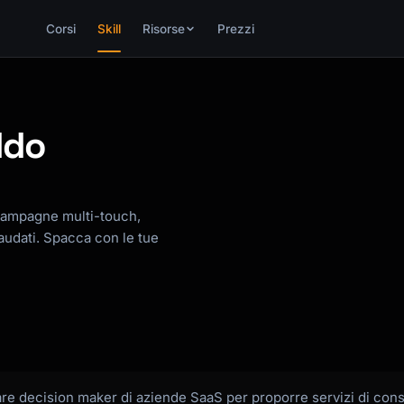
Corsi
Skill
Risorse
Prezzi
ddo
campagne multi-touch,
audati. Spacca con le tue
are decision maker di aziende SaaS per proporre servizi di con