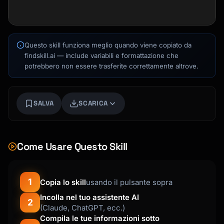
Kai
Ricerca corsi · qui per aiutarti
Questo skill funziona meglio quando viene copiato da
findskill.ai — include variabili e formattazione che
potrebbero non essere trasferite correttamente altrove.
SALVA
SCARICA
Come Usare Questo Skill
1
Copia lo skill
usando il pulsante sopra
Incolla nel tuo assistente AI
2
(Claude, ChatGPT, ecc.)
Compila le tue informazioni sotto