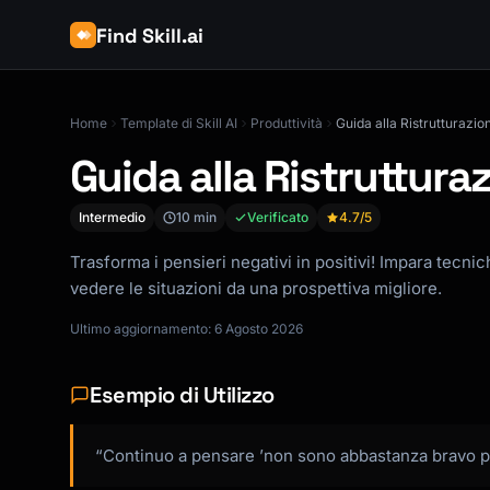
Find Skill.ai
Home
Template di Skill AI
Produttività
Guida alla Ristrutturazio
Guida alla Ristruttura
Intermedio
10 min
Verificato
4.7
/5
Trasforma i pensieri negativi in positivi! Impara tecni
vedere le situazioni da una prospettiva migliore.
Ultimo aggiornamento: 6 Agosto 2026
Esempio di Utilizzo
“Continuo a pensare ’non sono abbastanza bravo pe