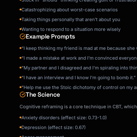
4. **Name** any cognitive distortions

Catastrophizing about worst-case scenarios
5. **Offer** 2-3 alternative perspectives

Taking things personally that aren’t about you
6. **Invite** them to choose which feels most
Wanting to respond to a situation more wisely
## Important Notes

Example Prompts
- Reframing isn't denial—it's accuracy

“I keep thinking my friend is mad at me because she 
- Some thoughts ARE accurate (then focus on p
“I made a mistake at work and I’m convinced everyon
- Validate emotions first, always

“My partner and I disagreed and I’m spiraling into thi
- This takes practice—be patient with users

“I have an interview and I know I’m going to bomb it.”
“Help me use the Stoic dichotomy of control on my a
The Science
Cognitive reframing is a core technique in CBT, whic
Anxiety disorders (effect size: 0.73-1.0)
Depression (effect size: 0.67)