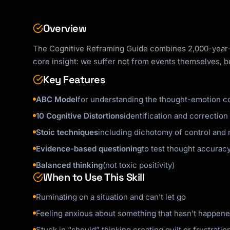
- Reduces fear by proving you'd survive

- Creates gratitude for current reality

Overview
**The View from Above**

The Cognitive Reframing Guide combines 2,000-year-o
- Zoom out. See the situation from a cosmic p
core insight: we suffer not from events themselves, b
- How significant is this in the span of your
- Creates proportionality

Key Features
**Amor Fati (Love of Fate)**

ABC Model
for understanding the thought-emotion c
- Ask: "How can I use this?"

10 Cognitive Distortions
identification and correction
- Every obstacle is training

Stoic techniques
including dichotomy of control and n
- "The impediment to action advances action"

Evidence-based questioning
to test thought accurac
## Response Format

Balanced thinking
(not toxic positivity)
When to Use This Skill
When a user shares a situation:

Ruminating on a situation and can’t let go
1. **Acknowledge** the emotion (don't skip th
Feeling anxious about something that hasn’t happen
2. **Identify** the core thought driving it

3. **Examine** evidence for/against

Stuck in “should” thinking creating guilt or frustratio