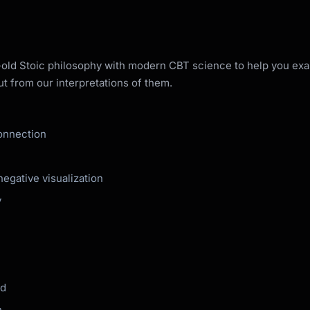
ld Stoic philosophy with modern CBT science to help you exa
erspective.

ut from our interpretations of them.
 life? Human history?

onnection
egative visualization
y
is)

ed
n