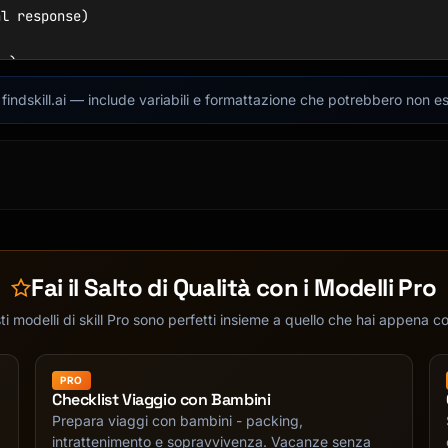
l response)

g)

lief causes feeling)

indskill.ai — include variabili e formattazione che potrebbero non es
 and change B.

is emotion?"

e.

Fai il Salto di Qualità con i Modelli Pro
i modelli di skill Pro sono perfetti insieme a quello che hai appena c
cause she didn't respond to my email"

PRO
Checklist Viaggio con Bambini
Prepara viaggi con bambini - packing,
intrattenimento e sopravvivenza. Vacanze senza