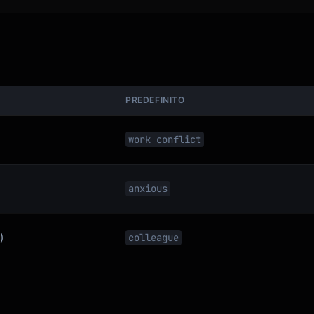
PREDEFINITO
.

work conflict
anxious
ices, efforts)

, outcomes, the past)

)
colleague
m)**
