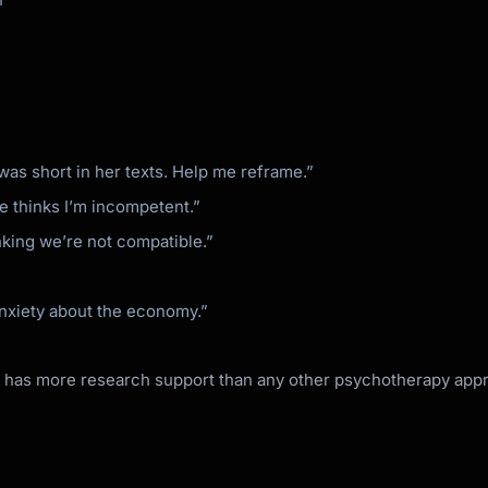
 true and useful

was short in her texts. Help me reframe.”
roblem-solving)

e thinks I’m incompetent.”
nking we’re not compatible.”
nxiety about the economy.”
h has more research support than any other psychotherapy appro