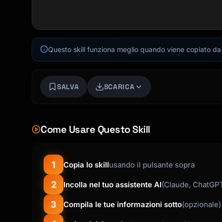
Questo skill funziona meglio quando viene copiato da f
SALVA
SCARICA
Come Usare Questo Skill
1
Copia lo skill
usando il pulsante sopra
2
Incolla nel tuo assistente AI
(Claude, ChatGPT
3
Compila le tue informazioni sotto
(opzionale)