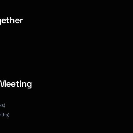
gether
 Meeting
ks)
nths)