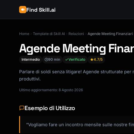
Find Skill.ai
Home
Template di Skill AI
Relazioni
Agende Meeting Finanziari 
Agende Meeting Finanz
Intermedio
90 min
Verificato
4.7
/5
Parlare di soldi senza litigare! Agende strutturate per 
produttivi.
Ultimo aggiornamento: 8 Agosto 2026
Esempio di Utilizzo
“Vogliamo fare un incontro mensile sulle nostre fin