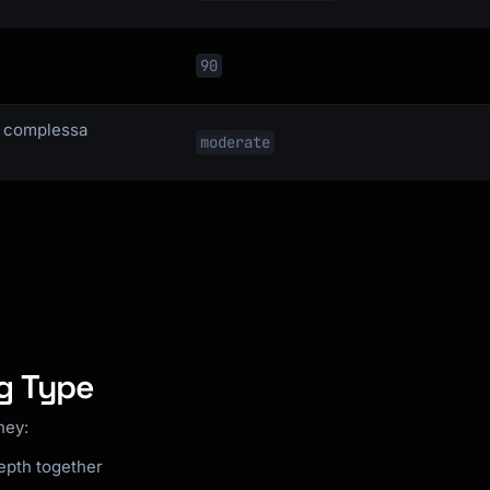
90
), complessa
moderate
ng Type
ney:
depth together