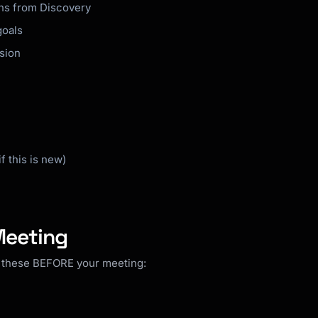
ons from Discovery
goals
sion
 this is new)
Meeting
e these BEFORE your meeting: