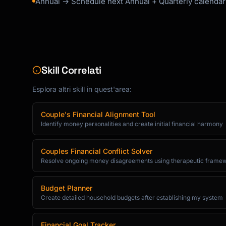
Annual → Schedule next Annual + Quarterly calendar
Skill Correlati
Esplora altri skill in quest'area:
Couple's Financial Alignment Tool
Identify money personalities and create initial financial harmony
Couples Financial Conflict Solver
Resolve ongoing money disagreements using therapeutic frame
Budget Planner
Create detailed household budgets after establishing my system
Financial Goal Tracker